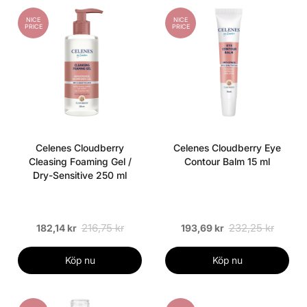
NICE
NICE
PRICE
PRICE
Celenes Cloudberry
Celenes Cloudberry Eye
Cleasing Foaming Gel /
Contour Balm 15 ml
Dry-Sensitive 250 ml
216,75 kr
232,25 kr
182,14 kr
193,69 kr
Köp nu
Köp nu