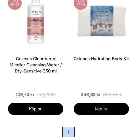
NICE
NICE
PRICE
PRICE
Celenes Cloudberry
Celenes Hydrating Body Kit
Micellar Cleansing Water /
Dry-Sensitive 250 ml
154,25 kr
302,21 kr
129,73 kr
258,68 kr
Köp nu
Köp nu
1