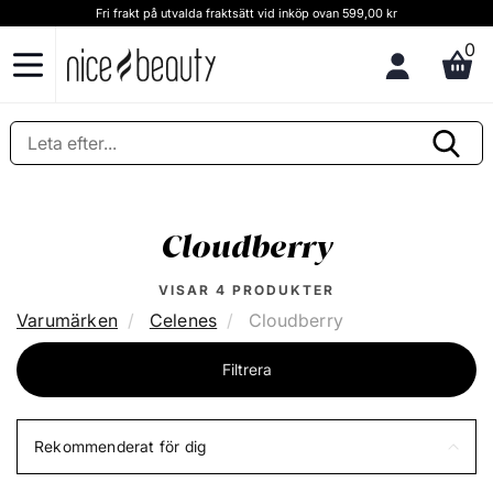
Fri frakt på utvalda fraktsätt vid inköp ovan 599,00 kr
0
Cloudberry
VISAR
4
PRODUKTER
Varumärken
Celenes
Cloudberry
Filtrera
Rekommenderat för dig