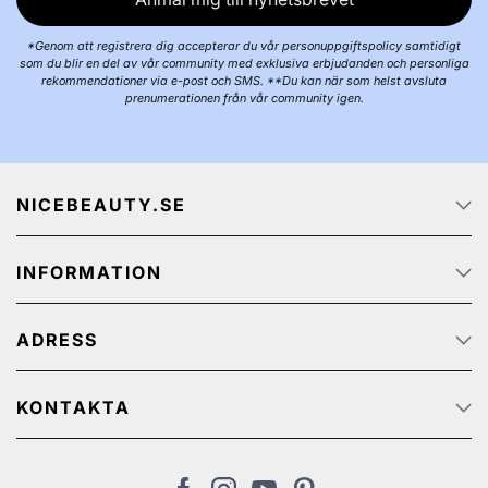
*Genom att registrera dig accepterar du vår personuppgiftspolicy samtidigt
som du blir en del av vår community med exklusiva erbjudanden och personliga
rekommendationer via e-post och SMS. **Du kan när som helst avsluta
prenumerationen från vår community igen.
NICEBEAUTY.SE
Startsidan
INFORMATION
Om oss
Job
Kundservice
Spåra ditt paket
ADRESS
Integritetspolicy
Kampanjerbjudanden
Köp & Leveransvillkor
NiceBeauty ApS
Retur
Stærevej 2,
KONTAKTA
Cookies
6705 Esbjerg, Denmark
Kundservice: (+46) 8 124 102 30
Momsregistreringsnummer: SE502072989201
kontakt@nicebeauty.se