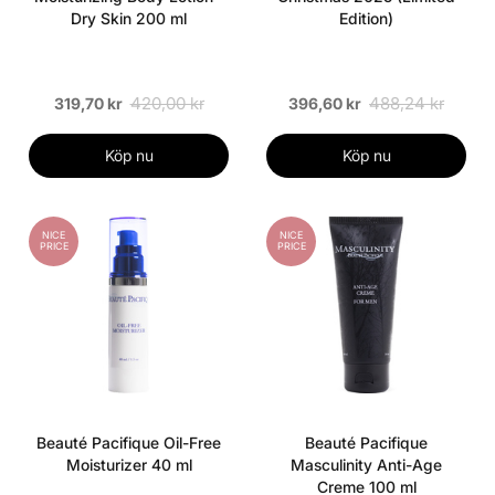
Dry Skin 200 ml
Edition)
420,00 kr
488,24 kr
319,70 kr
396,60 kr
Köp nu
Köp nu
NICE
NICE
PRICE
PRICE
Beauté Pacifique Oil-Free
Beauté Pacifique
Moisturizer 40 ml
Masculinity Anti-Age
Creme 100 ml