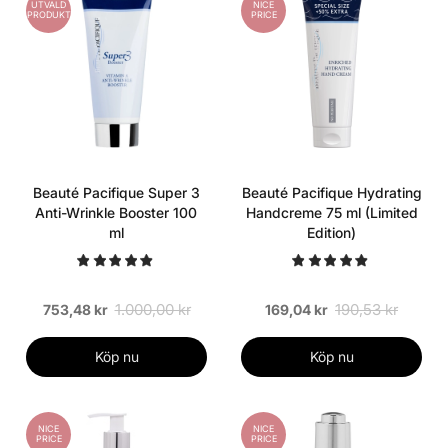
UTVALD
NICE
PRODUKT
PRICE
Beauté Pacifique Super 3
Beauté Pacifique Hydrating
Anti-Wrinkle Booster 100
Handcreme 75 ml (Limited
ml
Edition)
1.000,00 kr
190,53 kr
753,48 kr
169,04 kr
Köp nu
Köp nu
NICE
NICE
PRICE
PRICE