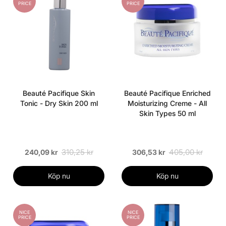
PRICE
PRICE
Beauté Pacifique Skin
Beauté Pacifique Enriched
Tonic - Dry Skin 200 ml
Moisturizing Creme - All
Skin Types 50 ml
310,25 kr
405,00 kr
240,09 kr
306,53 kr
Köp nu
Köp nu
NICE
NICE
PRICE
PRICE