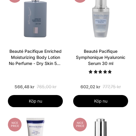
Beauté Pacifique Enriched
Beauté Pacifique
Moisturizing Body Lotion
Symphonique Hyaluronic
No Perfume - Dry Skin 500
Serum 30 ml
ml
765,00 kr
777,75 kr
566,48 kr
602,02 kr
Köp nu
Köp nu
NICE
NICE
PRICE
PRICE