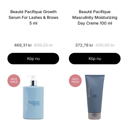
Beauté Pacifique Growth
Beauté Pacifique
Serum For Lashes & Brows
Masculinity Moisturizing
5 ml
Day Creme 100 ml
606,25 kr
490,00 kr
469,31 kr
372,78 kr
Köp nu
Köp nu
NICE
NICE
PRICE
PRICE