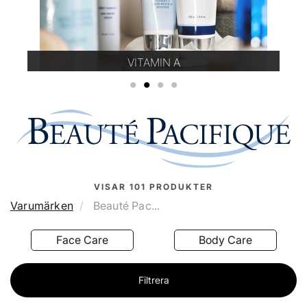
VITAMIN A
1
2
3
4
VISAR
101
PRODUKTER
Varumärken
Beauté Pac...
Face Care
Body Care
Filtrera