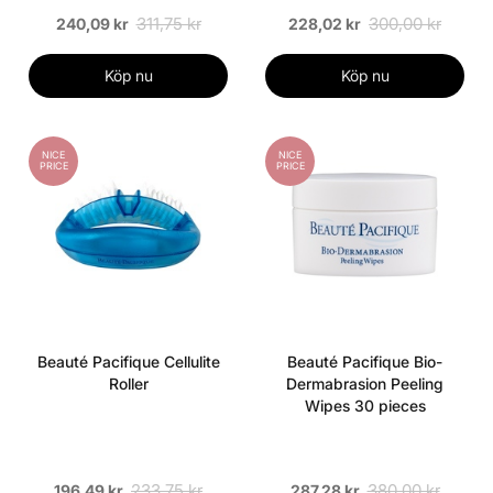
311,75 kr
300,00 kr
240,09 kr
228,02 kr
Köp nu
Köp nu
NICE
NICE
PRICE
PRICE
Beauté Pacifique Cellulite
Beauté Pacifique Bio-
Roller
Dermabrasion Peeling
Wipes 30 pieces
233,75 kr
380,00 kr
196,49 kr
287,28 kr