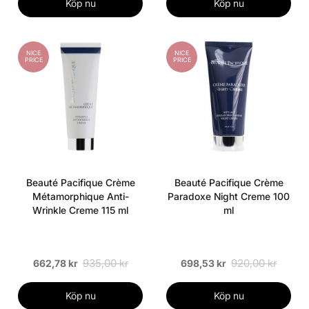
Köp nu
Köp nu
NICE
NICE
PRICE
PRICE
Beauté Pacifique Crème
Beauté Pacifique Crème
Métamorphique Anti-
Paradoxe Night Creme 100
Wrinkle Creme 115 ml
ml
935,00 kr
920,00 kr
662,78 kr
698,53 kr
Köp nu
Köp nu