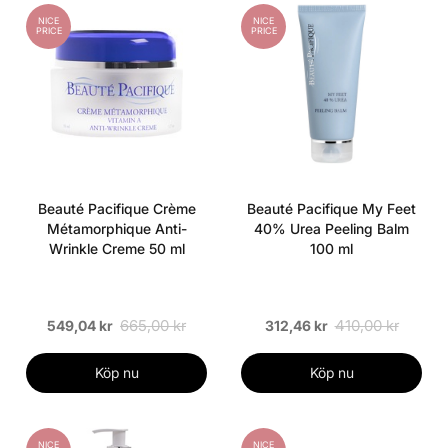
NICE
NICE
PRICE
PRICE
Beauté Pacifique Crème
Beauté Pacifique My Feet
Métamorphique Anti-
40% Urea Peeling Balm
Wrinkle Creme 50 ml
100 ml
665,00 kr
410,00 kr
549,04 kr
312,46 kr
Köp nu
Köp nu
NICE
NICE