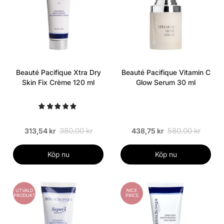
Beauté Pacifique Xtra Dry
Beauté Pacifique Vitamin C
Skin Fix Crème 120 ml
Glow Serum 30 ml
380,00 kr
580,00 kr
313,54 kr
438,75 kr
Köp nu
Köp nu
UTVALD
NICE
PRODUKT
PRICE