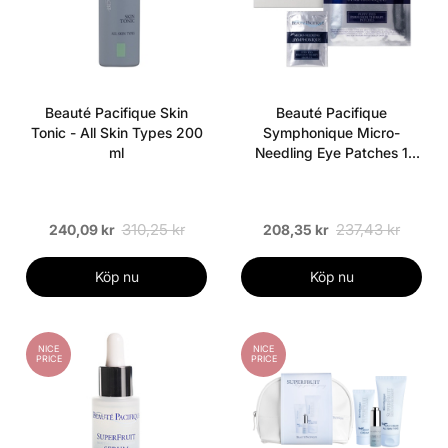
Beauté Pacifique Skin
Beauté Pacifique
Tonic - All Skin Types 200
Symphonique Micro-
ml
Needling Eye Patches 1
Pair
310,25 kr
237,43 kr
240,09 kr
208,35 kr
Köp nu
Köp nu
NICE
NICE
PRICE
PRICE