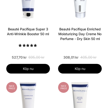
Beauté Pacifique Super 3
Beauté Pacifique Enriched
Anti-Wrinkle Booster 50 ml
Moisturizing Day Creme No
Perfume - Dry Skin 50 ml
695,00 kr
405,00 kr
527,70 kr
308,01 kr
Köp nu
Köp nu
NICE
NICE
PRICE
PRICE