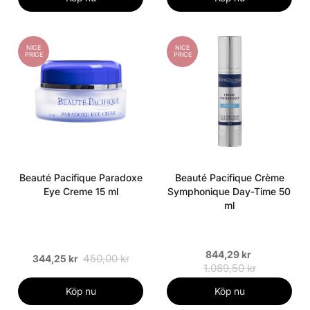
NICE
NICE
PRICE
PRICE
Beauté Pacifique Paradoxe
Beauté Pacifique Crème
Eye Creme 15 ml
Symphonique Day-Time 50
ml
844,29 kr
450,00 kr
344,25 kr
1.089,50 kr
Köp nu
Köp nu