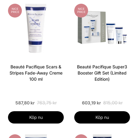
NICE
NICE
PRICE
PRICE
Beauté Pacifique Scars &
Beauté Pacifique Super3
Stripes Fade-Away Creme
Booster Gift Set (Limited
100 ml
Edition)
763,75 kr
815,00 kr
587,80 kr
603,19 kr
Köp nu
Köp nu