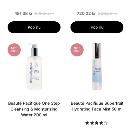
623,25 kr
803,32 kr
481,38 kr
720,22 kr
Köp nu
Köp nu
NICE
NICE
PRICE
PRICE
Beauté Pacifique One Step
Beauté Pacifique Superfruit
Cleansing & Moisturizing
Hydrating Face Mist 50 ml
Water 200 ml