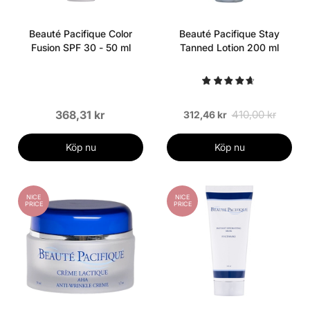
Beauté Pacifique Color
Beauté Pacifique Stay
Fusion SPF 30 - 50 ml
Tanned Lotion 200 ml
368,31 kr
410,00 kr
312,46 kr
Köp nu
Köp nu
NICE
NICE
PRICE
PRICE