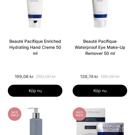
Beauté Pacifique Enriched
Beauté Pacifique
Hydrating Hand Creme 50
Waterproof Eye Make-Up
ml
Remover 50 ml
260,00 kr
185,00 kr
199,06 kr
138,74 kr
Köp nu
Köp nu
NICE
NICE
PRICE
PRICE