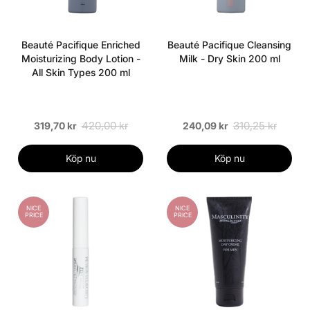
Beauté Pacifique Enriched
Beauté Pacifique Cleansing
Moisturizing Body Lotion -
Milk - Dry Skin 200 ml
All Skin Types 200 ml
420,00 kr
310,25 kr
319,70 kr
240,09 kr
Köp nu
Köp nu
NICE
NICE
PRICE
PRICE