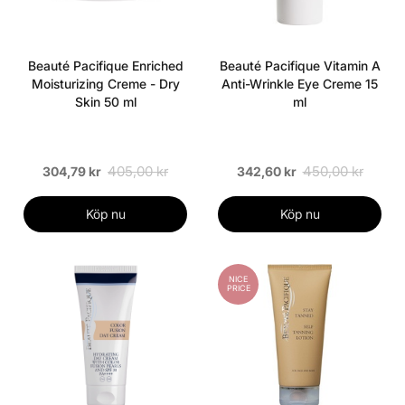
Beauté Pacifique Enriched
Beauté Pacifique Vitamin A
Moisturizing Creme - Dry
Anti-Wrinkle Eye Creme 15
Skin 50 ml
ml
405,00 kr
450,00 kr
304,79 kr
342,60 kr
Köp nu
Köp nu
NICE
PRICE