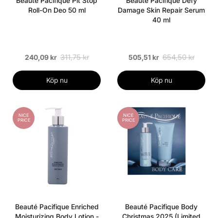
Beauté Pacifique Pit Stop
Beauté Pacifique Defy
Roll-On Deo 50 ml
Damage Skin Repair Serum
40 ml
311,75 kr
654,50 kr
240,09 kr
505,51 kr
Köp nu
Köp nu
NICE
NICE
PRICE
PRICE
Beauté Pacifique Enriched
Beauté Pacifique Body
Moisturizing Body Lotion -
Christmas 2025 (Limited