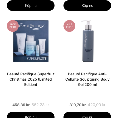
Köp nu
Köp nu
NICE
NICE
PRICE
PRICE
Beauté Pacifique Superfruit
Beauté Pacifique Anti-
Christmas 2025 (Limited
Cellulite Sculpturing Body
Edition)
Gel 200 ml
562,23 kr
420,00 kr
458,39 kr
319,70 kr
Köp nu
Köp nu