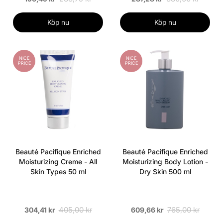
Köp nu
Köp nu
NICE
NICE
PRICE
PRICE
Beauté Pacifique Enriched
Beauté Pacifique Enriched
Moisturizing Creme - All
Moisturizing Body Lotion -
Skin Types 50 ml
Dry Skin 500 ml
405,00 kr
765,00 kr
304,41 kr
609,66 kr