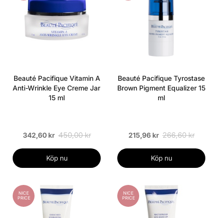
Beauté Pacifique Vitamin A
Beauté Pacifique Tyrostase
Anti-Wrinkle Eye Creme Jar
Brown Pigment Equalizer 15
15 ml
ml
450,00 kr
266,60 kr
342,60 kr
215,96 kr
Köp nu
Köp nu
NICE
NICE
PRICE
PRICE