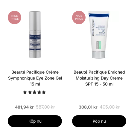
NICE
NICE
PRICE
PRICE
Beauté Pacifique Crème
Beauté Pacifique Enriched
Symphonique Eye Zone Gel
Moisturizing Day Creme
15 ml
SPF 15 - 50 ml
587,00 kr
405,00 kr
481,94 kr
308,01 kr
Köp nu
Köp nu