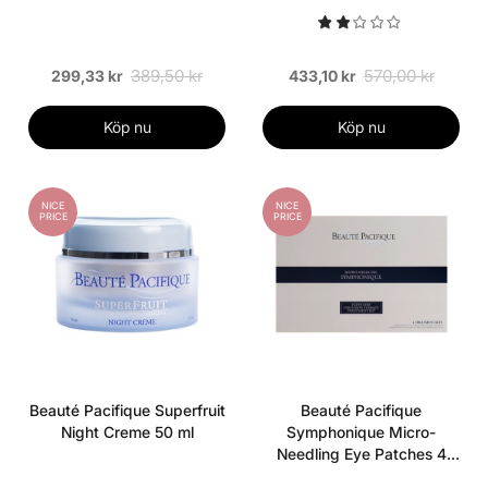
389,50 kr
570,00 kr
299,33 kr
433,10 kr
Köp nu
Köp nu
NICE
NICE
PRICE
PRICE
Beauté Pacifique Superfruit
Beauté Pacifique
Night Creme 50 ml
Symphonique Micro-
Needling Eye Patches 4
pairs