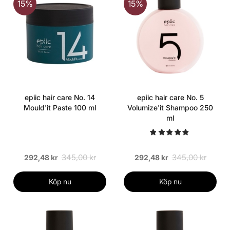
15%
15%
epiic hair care No. 14
epiic hair care No. 5
Mould'it Paste 100 ml
Volumize'it Shampoo 250
ml
345,00 kr
345,00 kr
292,48 kr
292,48 kr
Köp nu
Köp nu