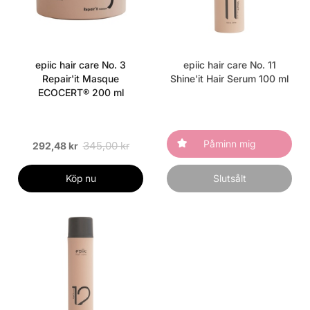
epiic hair care No. 3
epiic hair care No. 11
Repair'it Masque
Shine'it Hair Serum 100 ml
ECOCERT® 200 ml
Påminn mig
345,00 kr
292,48 kr
Köp nu
Slutsålt