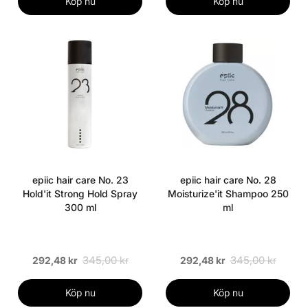
Köp nu
Köp nu
epiic hair care No. 23
epiic hair care No. 28
Hold'it Strong Hold Spray
Moisturize'it Shampoo 250
300 ml
ml
345,00 kr
345,00 kr
292,48 kr
292,48 kr
Köp nu
Köp nu