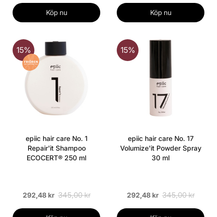
Köp nu
Köp nu
15%
15%
epiic hair care No. 1
epiic hair care No. 17
Repair'it Shampoo
Volumize'it Powder Spray
ECOCERT® 250 ml
30 ml
345,00 kr
345,00 kr
292,48 kr
292,48 kr