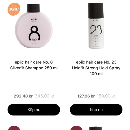
epiic hair care No. 8
epiic hair care No. 23
Silver'it Shampoo 250 ml
Hold'it Strong Hold Spray
100 ml
345,00 kr
150,00 kr
292,48 kr
127,96 kr
Köp nu
Köp nu