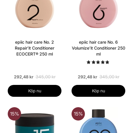
epiic hair care No. 2
epiic hair care No. 6
Repair'it Conditioner
Volumize'it Conditioner 250
ECOCERT® 250 ml
ml
345,00 kr
345,00 kr
292,48 kr
292,48 kr
Köp nu
Köp nu
15%
15%