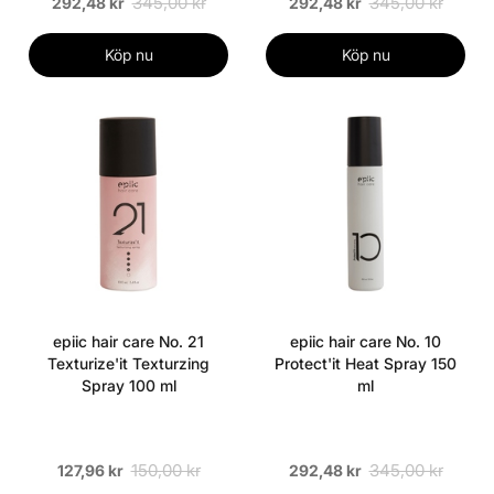
345,00 kr
345,00 kr
292,48 kr
292,48 kr
Köp nu
Köp nu
epiic hair care No. 21
epiic hair care No. 10
Texturize'it Texturzing
Protect'it Heat Spray 150
Spray 100 ml
ml
150,00 kr
345,00 kr
127,96 kr
292,48 kr