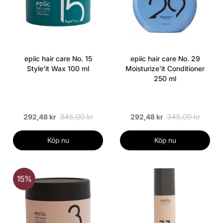
epiic hair care No. 15
epiic hair care No. 29
Style'it Wax 100 ml
Moisturize'it Conditioner
250 ml
345,00 kr
345,00 kr
292,48 kr
292,48 kr
Köp nu
Köp nu
15%