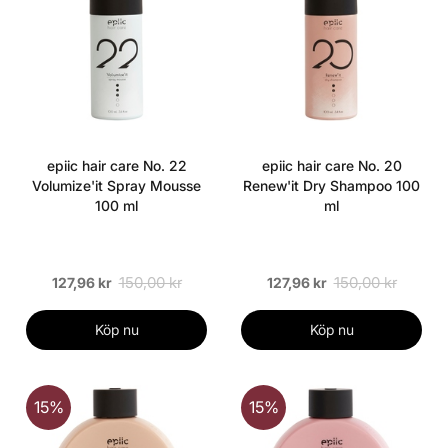
epiic hair care No. 22
epiic hair care No. 20
Volumize'it Spray Mousse
Renew'it Dry Shampoo 100
100 ml
ml
150,00 kr
150,00 kr
127,96 kr
127,96 kr
Köp nu
Köp nu
15%
15%