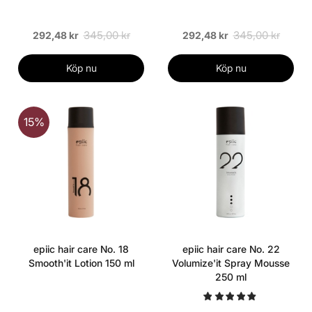
345,00 kr
345,00 kr
292,48 kr
292,48 kr
Köp nu
Köp nu
15%
epiic hair care No. 18
epiic hair care No. 22
Smooth'it Lotion 150 ml
Volumize'it Spray Mousse
250 ml