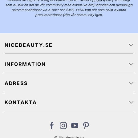
*Genom att registrera dig accepterar du vår personuppgiftspolicy samtidigt
som du blir en del av vår community med exklusiva erbjudanden och personliga
rekommendationer via e-post och SMS. **Du kan när som helst avsluta
prenumerationen från vår community igen.
NICEBEAUTY.SE
Startsidan
INFORMATION
Om oss
Job
Kundservice
Spåra ditt paket
ADRESS
Integritetspolicy
Kampanjerbjudanden
Köp & Leveransvillkor
NiceBeauty ApS
Retur
Stærevej 2,
KONTAKTA
Cookies
6705 Esbjerg, Denmark
Kundservice: (+46) 8 124 102 30
Momsregistreringsnummer: SE502072989201
kontakt@nicebeauty.se
© Nicebeauty.se