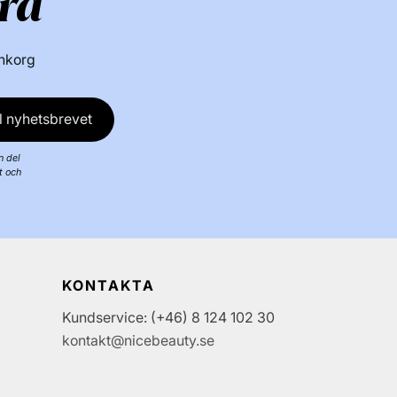
ra
inkorg
l nyhetsbrevet
n del
t och
KONTAKTA
Kundservice: (+46) 8 124 102 30
kontakt@nicebeauty.se