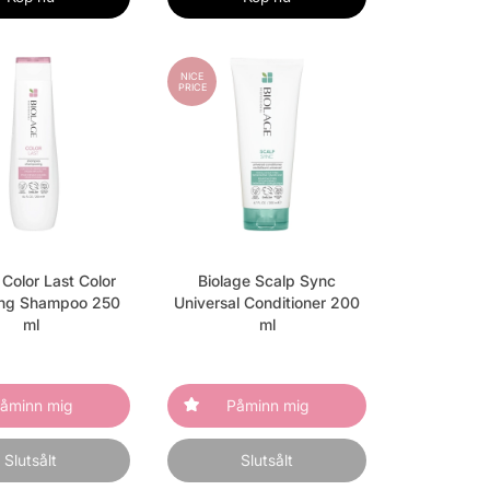
NICE
PRICE
 Color Last Color
Biolage Scalp Sync
ing Shampoo 250
Universal Conditioner 200
ml
ml
åminn mig
Påminn mig
Slutsålt
Slutsålt