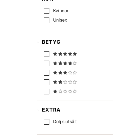
Shine
Kvinnor
Volym
Unisex
BETYG
EXTRA
Dölj slutsålt