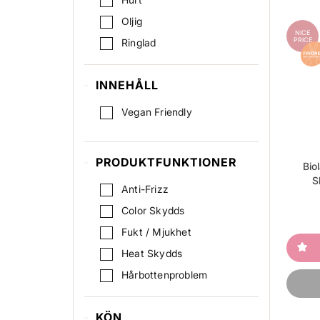
Oljig
NICE
PRICE
Ringlad
INNEHÅLL
Vegan Friendly
PRODUKTFUNKTIONER
Bio
S
Anti-Frizz
Color Skydds
Fukt / Mjukhet
Heat Skydds
Hårbottenproblem
Mot mjäll
KÖN
Reparation / Regenerating