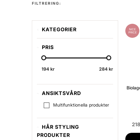
FILTRERING:
KATEGORIER
NICE
PRICE
Colorlast
PRIS
HydraSource
SmoothProof
194 kr
VolumeBloom
284 kr
Shampoo
Biolag
Conditioner
ANSIKTSVÅRD
Deep Treatment
Multifunktionella produkter
Strength Recovery
Bond Therapy
218
HÅR STYLING
PRODUKTER