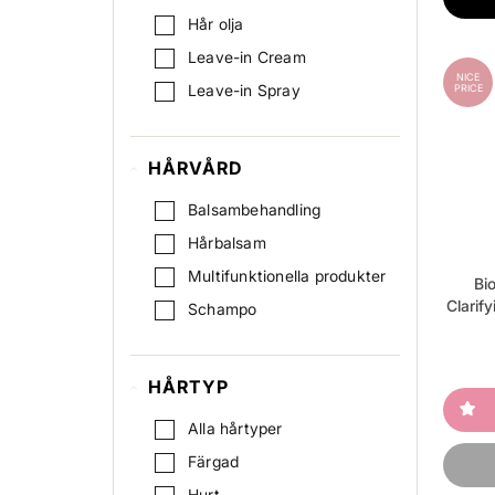
Hår olja
Leave-in Cream
NICE
Leave-in Spray
PRICE
HÅRVÅRD
Balsambehandling
Hårbalsam
Multifunktionella produkter
Bi
Clarif
Schampo
HÅRTYP
Alla hårtyper
Färgad
Hurt