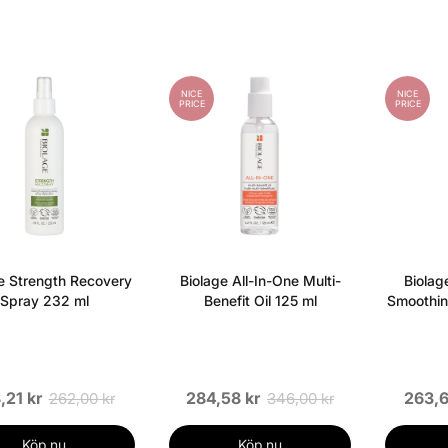
NICE
NICE
PRICE
PRICE
e Strength Recovery
Biolage All-In-One Multi-
Biolag
Spray 232 ml
Benefit Oil 125 ml
Smoothin
,21 kr
284,58 kr
263,6
262,00 kr
346,00 kr
Köp nu
Köp nu