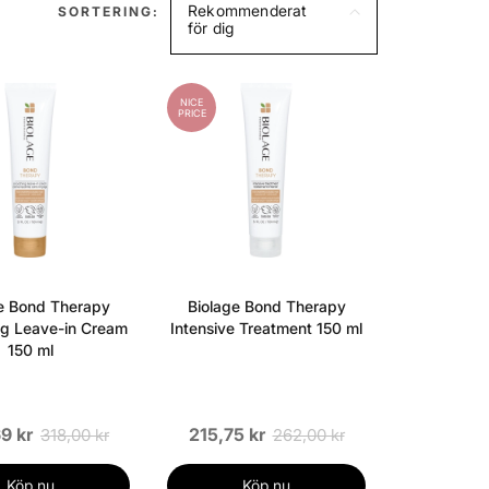
Rekommenderat
SORTERING:
för dig
NICE
PRICE
e Bond Therapy
Biolage Bond Therapy
g Leave-in Cream
Intensive Treatment 150 ml
150 ml
9 kr
215,75 kr
318,00 kr
262,00 kr
Köp nu
Köp nu