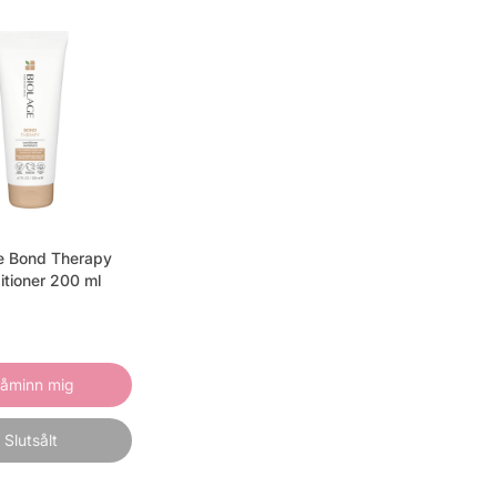
e Bond Therapy
itioner 200 ml
åminn mig
Slutsålt