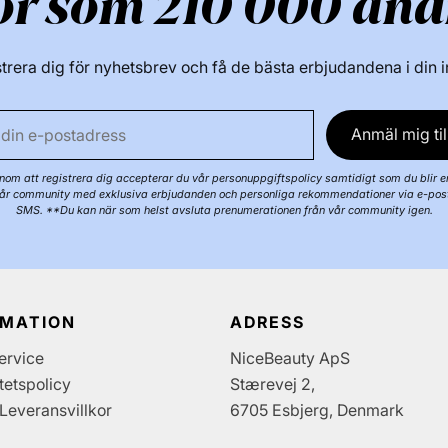
ör som 210 000 and
trera dig för nyhetsbrev och få de bästa erbjudandena i din 
Anmäl mig til
om att registrera dig accepterar du vår personuppgiftspolicy samtidigt som du blir e
år community med exklusiva erbjudanden och personliga rekommendationer via e-pos
SMS. **Du kan när som helst avsluta prenumerationen från vår community igen.
RMATION
ADRESS
ervice
NiceBeauty ApS
itetspolicy
Stærevej 2,
Leveransvillkor
6705 Esbjerg, Denmark