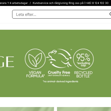
erans 1-4 arbetsdagar
/
Kundservice och rådgivning Ring oss på (+46) 8 124 102 30