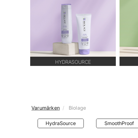
HYDRASOURCE
Varumärken
Biolage
HydraSource
SmoothProof
Volume