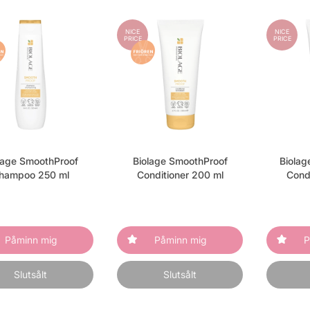
NICE
NICE
PRICE
PRICE
lage SmoothProof
Biolage SmoothProof
Biolag
hampoo 250 ml
Conditioner 200 ml
Cond
Påminn mig
Påminn mig
P
Slutsålt
Slutsålt