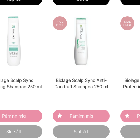
NICE
NICE
PRICE
PRICE
olage Scalp Sync
Biolage Scalp Sync Anti-
Biolage
ying Shampoo 250 ml
Dandruff Shampoo 250 ml
Protect
Påminn mig
Påminn mig
P
Slutsålt
Slutsålt