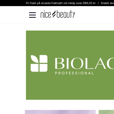
Fri frakt på utvalda fraktsätt vid inköp ovan 599,00 kr
/
Snabb lev