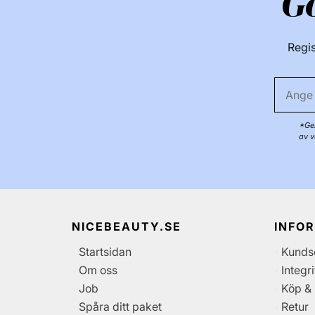
G
Regis
*Gen
av v
NICEBEAUTY.SE
INFO
Startsidan
Kunds
Om oss
Integr
Job
Köp & 
Spåra ditt paket
Retur