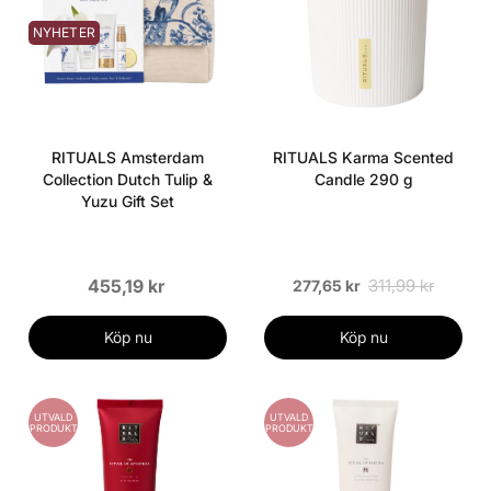
NYHETER
RITUALS Amsterdam
RITUALS Karma Scented
Collection Dutch Tulip &
Candle 290 g
Yuzu Gift Set
455,19 kr
311,99 kr
277,65 kr
Köp nu
Köp nu
UTVALD
UTVALD
PRODUKT
PRODUKT