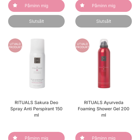
Påminn mig
Påminn mig
Slutsålt
Slutsålt
UTVALD
UTVALD
PRODUKT
PRODUKT
RITUALS Sakura Deo
RITUALS Ayurveda
Spray Anti Perspirant 150
Foaming Shower Gel 200
ml
ml
Påminn mig
Påminn mig