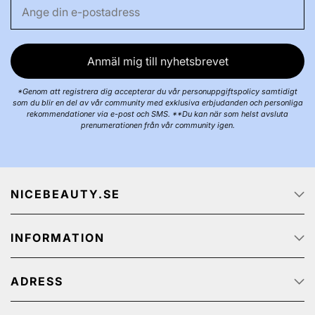
Anmäl mig till nyhetsbrevet
*Genom att registrera dig accepterar du vår personuppgiftspolicy samtidigt
som du blir en del av vår community med exklusiva erbjudanden och personliga
rekommendationer via e-post och SMS. **Du kan när som helst avsluta
prenumerationen från vår community igen.
NICEBEAUTY.SE
Startsidan
INFORMATION
Om oss
Job
Kundservice
Spåra ditt paket
ADRESS
Integritetspolicy
Kampanjerbjudanden
Köp & Leveransvillkor
NiceBeauty ApS