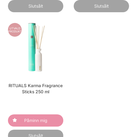
Slutsålt
Slutsålt
UTVALD
PRODUKT
RITUALS Karma Fragrance
Sticks 250 ml
Påminn mig
Slutsålt