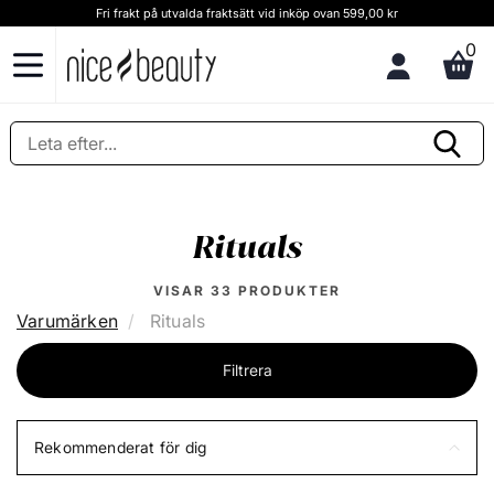
Kundservice och rådgivning Ring oss på (+46) 8 124 102 30
0
Rituals
VISAR
33
PRODUKTER
Varumärken
Rituals
Filtrera
Rekommenderat för dig