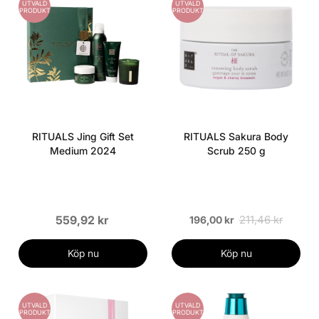
UTVALD
UTVALD
PRODUKT
PRODUKT
RITUALS Jing Gift Set
RITUALS Sakura Body
Medium 2024
Scrub 250 g
559,92 kr
211,46 kr
196,00 kr
Köp nu
Köp nu
UTVALD
UTVALD
PRODUKT
PRODUKT