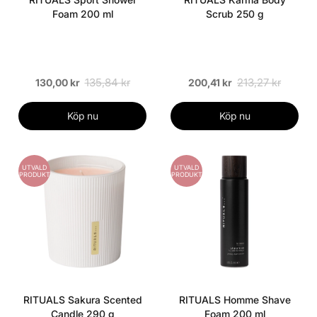
Foam 200 ml
Scrub 250 g
135,84 kr
213,27 kr
130,00 kr
200,41 kr
Köp nu
Köp nu
UTVALD
UTVALD
PRODUKT
PRODUKT
RITUALS Sakura Scented
RITUALS Homme Shave
Candle 290 g
Foam 200 ml