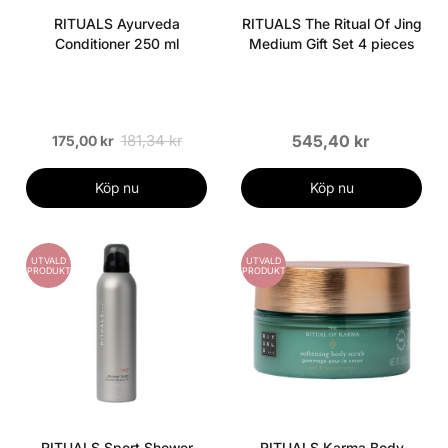
RITUALS Ayurveda
RITUALS The Ritual Of Jing
Conditioner 250 ml
Medium Gift Set 4 pieces
181,34 kr
545,40 kr
175,00 kr
Köp nu
Köp nu
UTVALD
UTVALD
PRODUKT
PRODUKT
RITUALS Sport Shower
RITUALS Karma Body