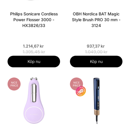
Philips Sonicare Cordless
OBH Nordica BAT Magic
Power Flosser 3000 -
Style Brush PRO 30 mm -
HX3826/33
3124
1.214,67 kr
937,37 kr
1.395,45 kr
1.049,00 kr
Köp nu
Köp nu
NICE
NICE
PRICE
PRICE