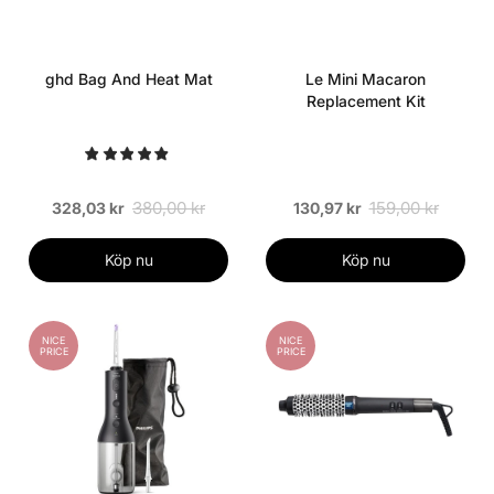
ghd Bag And Heat Mat
Le Mini Macaron
Replacement Kit
380,00 kr
159,00 kr
328,03 kr
130,97 kr
Köp nu
Köp nu
NICE
NICE
PRICE
PRICE