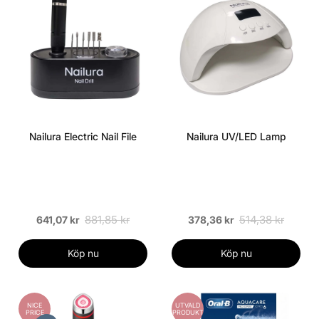
Nailura Electric Nail File
Nailura UV/LED Lamp
881,85 kr
514,38 kr
641,07 kr
378,36 kr
Köp nu
Köp nu
NICE
UTVALD
PRICE
PRODUKT