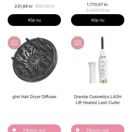
1.770,67 kr
305,00 kr
231,66 kr
2.420,00 kr
Köp nu
Köp nu
NICE
NICE
PRICE
PRICE
ghd Hair Dryer Diffuser
Grande Cosmetics LASH
Lift Heated Lash Curler
Påminn mig
Påminn mig