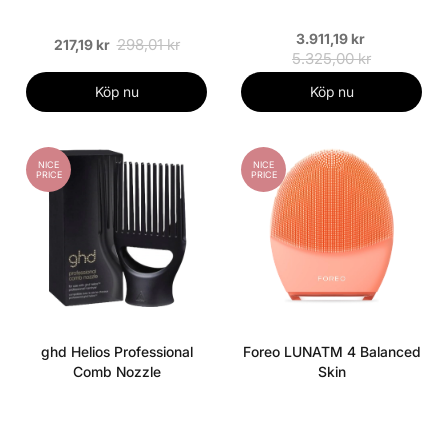
3.911,19 kr
298,01 kr
217,19 kr
5.325,00 kr
Köp nu
Köp nu
NICE
NICE
PRICE
PRICE
ghd Helios Professional
Foreo LUNATM 4 Balanced
Comb Nozzle
Skin