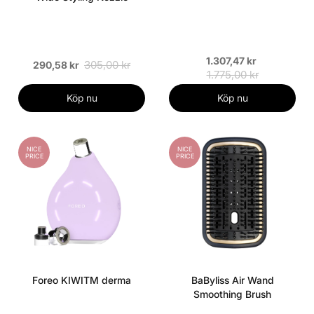
1.307,47 kr
305,00 kr
290,58 kr
1.775,00 kr
Köp nu
Köp nu
NICE
NICE
PRICE
PRICE
Foreo KIWITM derma
BaByliss Air Wand
Smoothing Brush