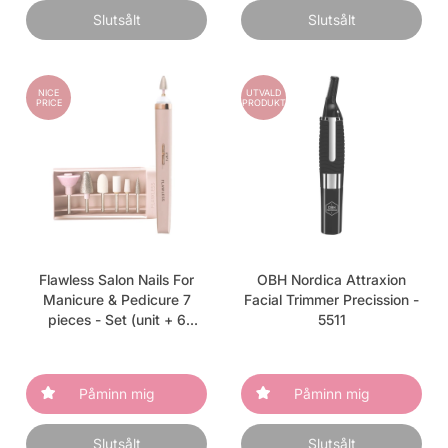
Slutsålt
Slutsålt
NICE
UTVALD
PRICE
PRODUKT
Flawless Salon Nails For
OBH Nordica Attraxion
Manicure & Pedicure 7
Facial Trimmer Precission -
pieces - Set (unit + 6
5511
heads)
Påminn mig
Påminn mig
Slutsålt
Slutsålt