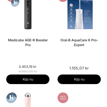
Medicube AGE-R Booster
Oral-B AquaCare 6 Pro-
Pro
Expert
3.453,16 kr
1.155,07 kr
4.660,00 kr
Köp nu
Köp nu
NICE
PRICE