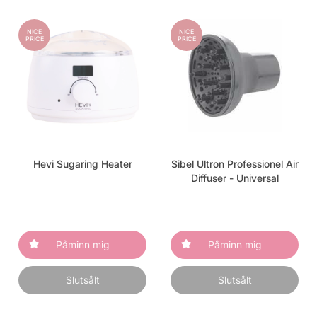
NICE
NICE
PRICE
PRICE
Hevi Sugaring Heater
Sibel Ultron Professionel Air
Diffuser - Universal
Påminn mig
Påminn mig
Slutsålt
Slutsålt