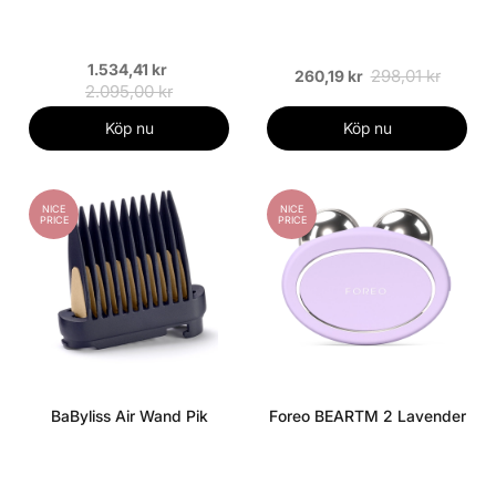
1.534,41 kr
298,01 kr
260,19 kr
2.095,00 kr
Köp nu
Köp nu
NICE
NICE
PRICE
PRICE
BaByliss Air Wand Pik
Foreo BEARTM 2 Lavender