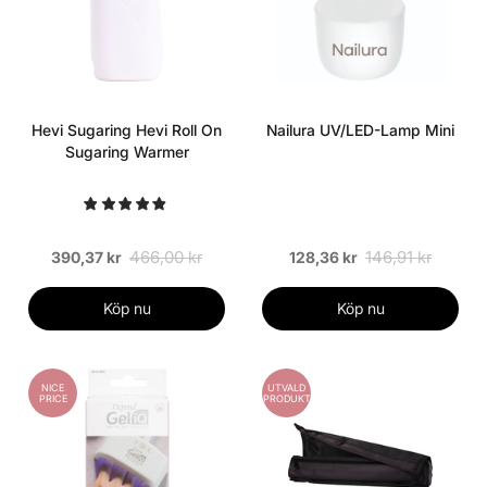
Hevi Sugaring Hevi Roll On
Nailura UV/LED-Lamp Mini
Sugaring Warmer
466,00 kr
146,91 kr
390,37 kr
128,36 kr
Köp nu
Köp nu
NICE
UTVALD
PRICE
PRODUKT