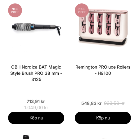
NICE
NICE
PRICE
PRICE
OBH Nordica BAT Magic
Remington PROluxe Rollers
Style Brush PRO 38 mm -
- H9100
3125
713,91 kr
933,50 kr
548,83 kr
1.049,00 kr
Köp nu
Köp nu