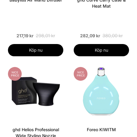
Heat Mat
298,01 kr
380,00 kr
217,19 kr
282,09 kr
Köp nu
Köp nu
NICE
NICE
PRICE
PRICE
ghd Helios Professional
Foreo KIWITM
Wide Styling Nozzle