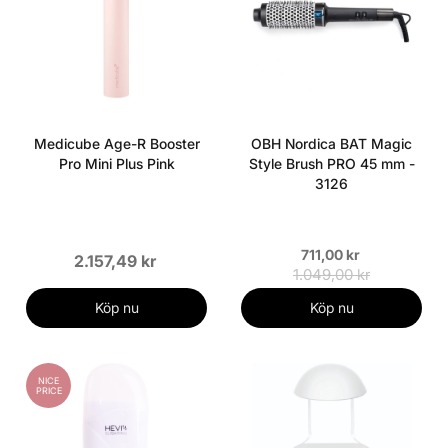
Medicube Age-R Booster
OBH Nordica BAT Magic
Pro Mini Plus Pink
Style Brush PRO 45 mm -
3126
711,00 kr
2.157,49 kr
1.049,00 kr
Köp nu
Köp nu
NICE
PRICE