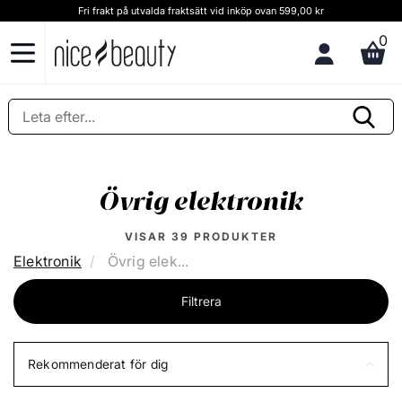
Kundservice och rådgivning Ring oss på (+46) 8 124 102 30
0
Övrig elektronik
VISAR
39
PRODUKTER
Elektronik
Övrig elek...
Filtrera
Rekommenderat för dig