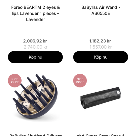
Foreo BEARTM 2 eyes &
BaByliss Air Wand -
lips Lavender 1 pieces -
AS6550E
Lavender
2.006,92 kr
1.182,23 kr
2.740,00 kr
1.557,00 kr
Köp nu
Köp nu
NICE
NICE
PRICE
PRICE
BaByliss Air Wand Diffuser
ghd Curve Carry Case &