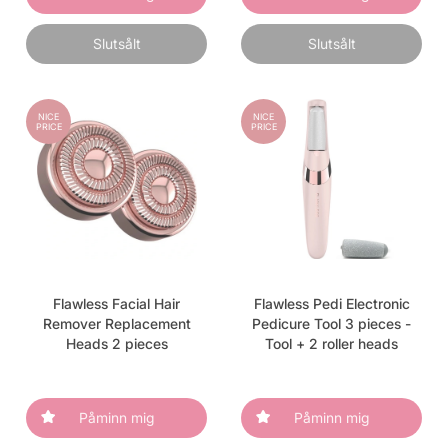
Slutsålt
Slutsålt
NICE
NICE
PRICE
PRICE
Flawless Facial Hair
Flawless Pedi Electronic
Remover Replacement
Pedicure Tool 3 pieces -
Heads 2 pieces
Tool + 2 roller heads
Påminn mig
Påminn mig