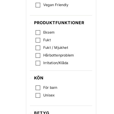
Vegan Friendly
PRODUKTFUNKTIONER
Eksem
Fukt
Fukt / Mjukhet
Hårbottenproblem
Irritation/Klåda
Lugnande
KÖN
Mot mjäll
Psoriasis
För barn
Reparation / Regenerating
Unisex
Rodnad
BETYG