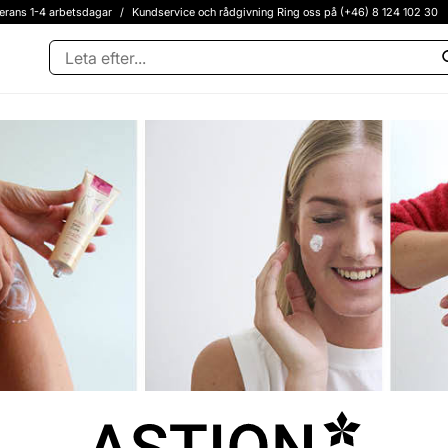
erans 1-4 arbetsdagar
/
Kundservice och rådgivning Ring oss på (+46) 8 124 102 30