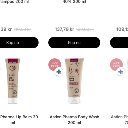
hampoo 200 ml
40% 200 ml
,39 kr
137,79 kr
109,1
110,00 kr
190,00 kr
Köp nu
Köp nu
NICE
NICE
PRICE
PRICE
 Pharma Lip Balm 30
Astion Pharma Body Wash
Astion P
ml
200 ml
7