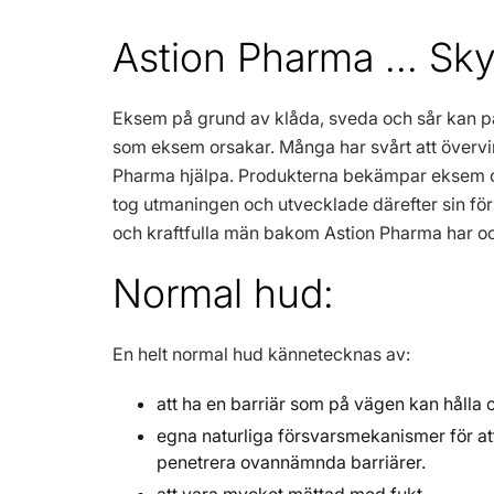
Astion Pharma ... S
Eksem på grund av klåda, sveda och sår kan påver
som eksem orsakar. Många har svårt att övervin
Pharma hjälpa. Produkterna bekämpar eksem och
tog utmaningen och utvecklade därefter sin fö
och kraftfulla män bakom Astion Pharma har oc
Normal hud:
En helt normal hud kännetecknas av:
att ha en barriär som på vägen kan hålla 
egna naturliga försvarsmekanismer för att
penetrera ovannämnda barriärer.
att vara mycket mättad med fukt.