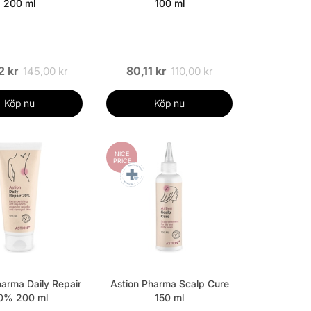
200 ml
100 ml
2 kr
80,11 kr
145,00 kr
110,00 kr
Köp nu
Köp nu
NICE
PRICE
harma Daily Repair
Astion Pharma Scalp Cure
0% 200 ml
150 ml