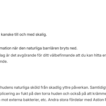
h kanske till och med skalig.
mmation när den naturliga barriären bryts ned.
lag är det avgörande för ditt välbefinnande att du kan hitta 
ande.
la hudens naturliga sköld från skadlig yttre påverkan. Samti
applicering av fukt på den torra huden och också på att kräm
 mot externa bakterier, etc. Andra stora fördelar med Astion