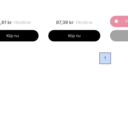
P
,61 kr
87,39 kr
110,00 kr
110,00 kr
Köp nu
Köp nu
1