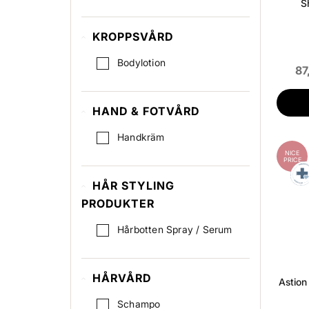
S
KROPPSVÅRD
Bodylotion
87
HAND & FOTVÅRD
Handkräm
NICE
PRICE
HÅR STYLING
PRODUKTER
Hårbotten Spray / Serum
HÅRVÅRD
Astion
Schampo