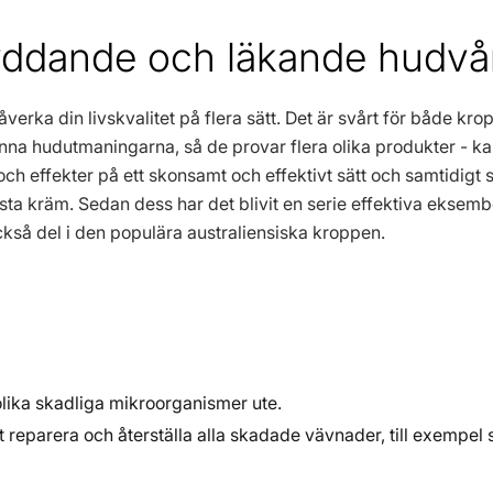
kyddande och läkande hudvå
ka din livskvalitet på flera sätt. Det är svårt för både kropp 
na hudutmaningarna, så de provar flera olika produkter - kan
 effekter på ett skonsamt och effektivt sätt och samtidigt s
rsta kräm. Sedan dess har det blivit en serie effektiva eks
kså del i den populära australiensiska kroppen.
olika skadliga mikroorganismer ute.
 reparera och återställa alla skadade vävnader, till exempel s