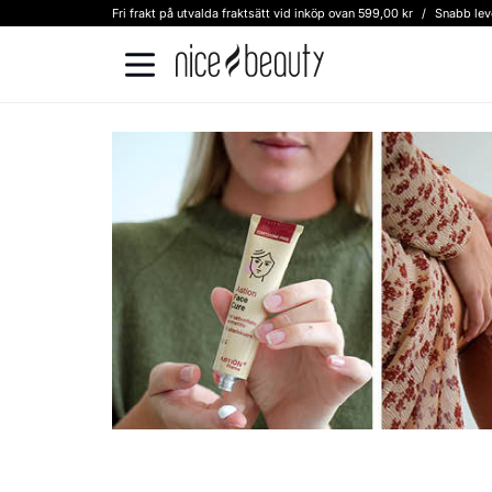
Fri frakt på utvalda fraktsätt vid inköp ovan 599,00 kr
/
Snabb lev