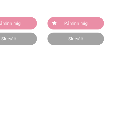
åminn mig
Påminn mig
Slutsålt
Slutsålt