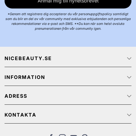
Anmäl mig till nyhetsbrevet
*Genom att registrera dig accepterar du vår personuppgiftspolicy samtidigt
som du blir en del av vår community med exklusiva erbjudanden och personliga
rekommendationer via e-post och SMS. **Du kan när som helst avsluta
prenumerationen från vår community igen.
NICEBEAUTY.SE
Startsidan
INFORMATION
Om oss
Job
Kundservice
Spåra ditt paket
ADRESS
Integritetspolicy
Kampanjerbjudanden
Köp & Leveransvillkor
NiceBeauty ApS
Retur
Stærevej 2,
KONTAKTA
Cookies
6705 Esbjerg, Denmark
Kundservice: (+46) 8 124 102 30
Momsregistreringsnummer: SE502072989201
kontakt@nicebeauty.se