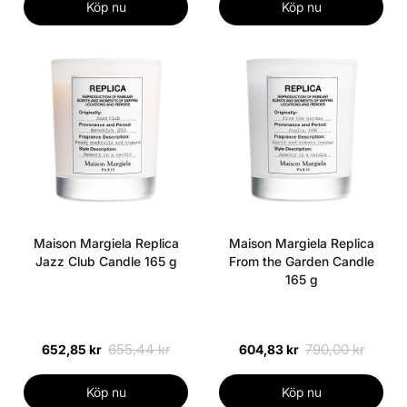
Köp nu
Köp nu
Maison Margiela Replica
Maison Margiela Replica
Jazz Club Candle 165 g
From the Garden Candle
165 g
655,44 kr
790,00 kr
652,85 kr
604,83 kr
Köp nu
Köp nu