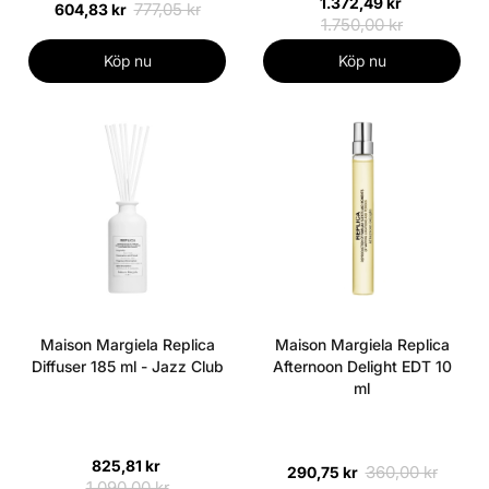
1.372,49 kr
777,05 kr
604,83 kr
1.750,00 kr
Köp nu
Köp nu
Maison Margiela Replica
Maison Margiela Replica
Diffuser 185 ml - Jazz Club
Afternoon Delight EDT 10
ml
825,81 kr
360,00 kr
290,75 kr
1.090,00 kr