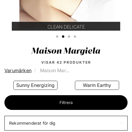
CLEAN DELICATE
1
2
3
4
Maison Margiela
VISAR
42
PRODUKTER
Varumärken
Maison Mar...
Sunny Energizing
Warm Earthy
Filtrera
Rekommenderat för dig