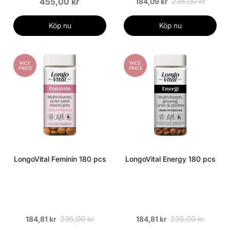
455,00 kr
235,00 kr
184,09 kr
Köp nu
Köp nu
NICE
NICE
PRICE
PRICE
LongoVital Feminin 180 pcs
LongoVital Energy 180 pcs
235,00 kr
235,00 kr
184,81 kr
184,81 kr