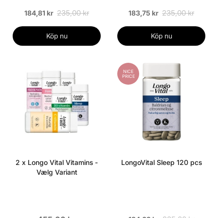
235,00 kr
235,00 kr
184,81 kr
183,75 kr
Köp nu
Köp nu
NICE
PRICE
2 x Longo Vital Vitamins -
LongoVital Sleep 120 pcs
Vælg Variant