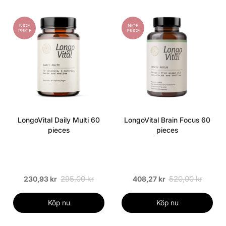
NICE
NICE
PRICE
PRICE
LongoVital Daily Multi 60
LongoVital Brain Focus 60
pieces
pieces
295,00 kr
520,00 kr
230,93 kr
408,27 kr
Köp nu
Köp nu