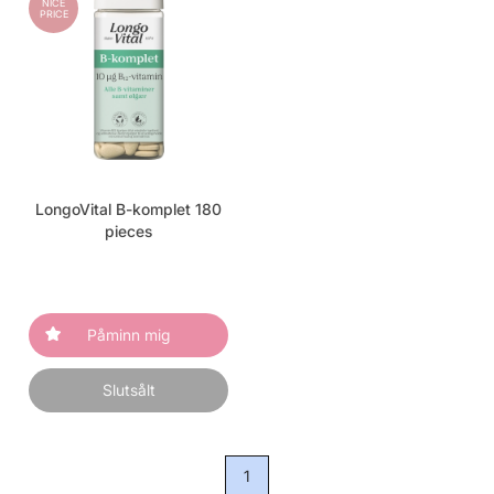
NICE
PRICE
LongoVital B-komplet 180
pieces
Påminn mig
Slutsålt
1