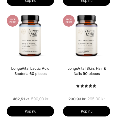
Köp nu
Köp nu
NICE
NICE
PRICE
PRICE
LongoVital Lactic Acid
LongoVital Skin, Hair &
Bacteria 60 pieces
Nails 90 pieces
590,00 kr
295,00 kr
462,51 kr
230,93 kr
Köp nu
Köp nu