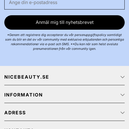
Anmäl mig till nyhetsbrevet
*Genom att registrera dig accepterar du vår personuppgiftspolicy samtidigt
som du blir en del av vår community med exklusiva erbjudanden och personliga
rekommendationer via e-post och SMS. **Du kan när som helst avsluta
prenumerationen från vår community igen.
NICEBEAUTY.SE
Startsidan
INFORMATION
Om oss
Job
Kundservice
Spåra ditt paket
ADRESS
Integritetspolicy
Kampanjerbjudanden
Köp & Leveransvillkor
NiceBeauty ApS
Retur