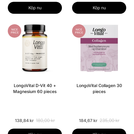
Köp nu
Köp nu
NICE
NICE
PRICE
PRICE
LongoVital D-Vit 40 +
LongoVital Collagen 30
Magnesium 60 pieces
pieces
180,00 kr
235,00 kr
138,84 kr
184,67 kr