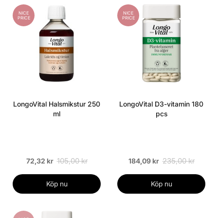
NICE
NICE
PRICE
PRICE
LongoVital Halsmikstur 250
LongoVital D3-vitamin 180
ml
pcs
105,00 kr
235,00 kr
72,32 kr
184,09 kr
Köp nu
Köp nu