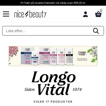
Fri frakt på utvalda fraktsätt vid inköp ovan 599,00 kr
0
VISAR
17
PRODUKTER