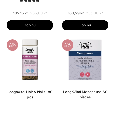
235,00 kr
235,00 kr
185,15 kr
183,59 kr
Köp nu
Köp nu
NICE
NICE
PRICE
PRICE
LongoVital Hair & Nails 180
LongoVital Menopause 60
pcs
pieces