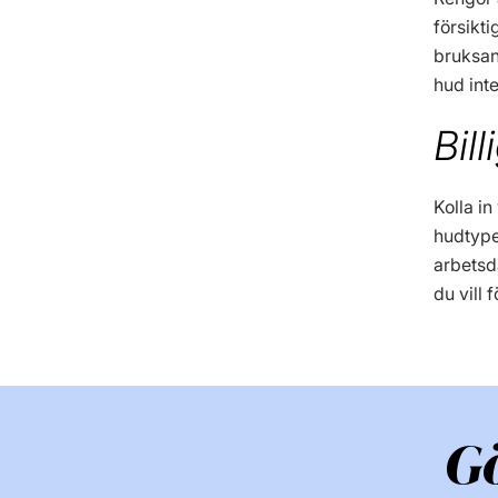
försikti
bruksan
hud inte
Bil
Kolla in
hudtyper
arbetsd
du vill 
G