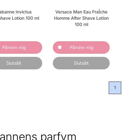
abanne Invictus
Versace Man Eau FraÎche
shave Lotion 100 ml
Homme After Shave Lotion
100 ml
Påminn mig
Påminn mig
Slutsålt
Slutsålt
1
annens parfym