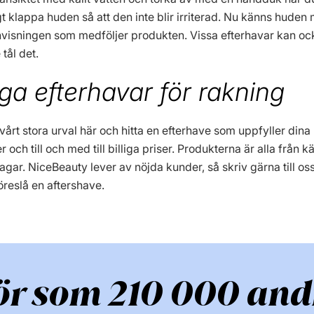
gt klappa huden så att den inte blir irriterad. Nu känns huden
visningen som medföljer produkten. Vissa efterhavar kan ock
 tål det.
liga efterhavar för rakning
 vårt stora urval här och hitta en efterhave som uppfyller dina
 och till och med till billiga priser. Produkterna är alla frå
agar. NiceBeauty lever av nöjda kunder, så skriv gärna till os
föreslå en aftershave.
ör som 210 000 and