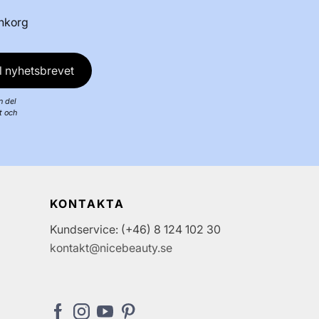
inkorg
l nyhetsbrevet
n del
t och
KONTAKTA
Kundservice: (+46) 8 124 102 30
kontakt@nicebeauty.se