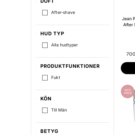
DOFT
After-shave
Jean P
After
HUD TYP
Alla hudtyper
700
PRODUKTFUNKTIONER
Fukt
NICE
PRICE
KÖN
Till Män
BETYG