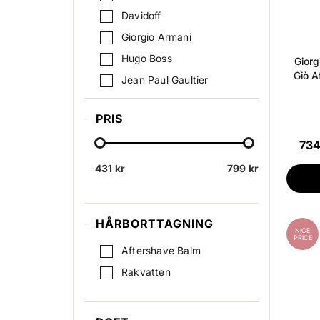
Davidoff
Giorgio Armani
Hugo Boss
Giorg
Giò A
Jean Paul Gaultier
Rabanne
PRIS
Versace
734
431 kr
799 kr
HÅRBORTTAGNING
NICE
PRICE
Aftershave Balm
Rakvatten