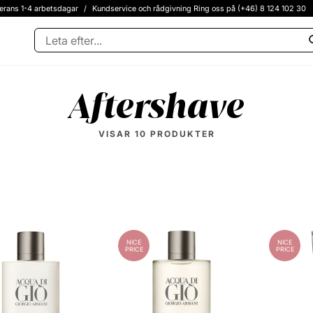
erans 1-4 arbetsdagar
/
Kundservice och rådgivning Ring oss på (+46) 8 124 102 30
Aftershave
VISAR
10
PRODUKTER
NICE
NICE
PRICE
PRICE