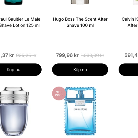
aul Gaultier Le Male
Hugo Boss The Scent After
Calvin K
 Shave Lotion 125 ml
Shave 100 ml
Afte
,37 kr
799,96 kr
591,4
935,25 kr
1.030,00 kr
Köp nu
Köp nu
NICE
PRICE