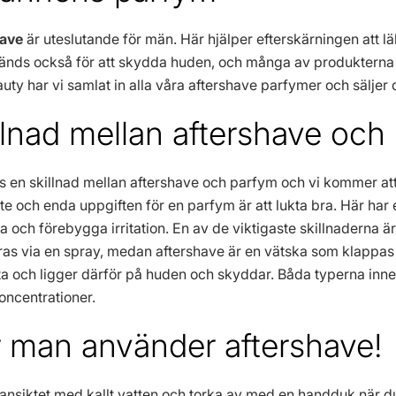
have
är uteslutande för män. Här hjälper efterskärningen att läk
änds också för att skydda huden, och många av produkterna 
ty har vi samlat in alla våra aftershave parfymer och säljer de
llnad mellan aftershave och
ns en skillnad mellan aftershave och parfym och vi kommer a
te och enda uppgiften för en parfym är att lukta bra. Här har 
ta och förebygga irritation. En av de viktigaste skillnaderna
ras via en spray, medan aftershave är en vätska som klappas 
a och ligger därför på huden och skyddar. Båda typerna innehå
koncentrationer.
 man använder aftershave!
ansiktet med kallt vatten och torka av med en handduk när du