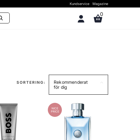
Kundservice
Magazine
0
Rekommenderat
SORTERING:
för dig
NICE
PRICE