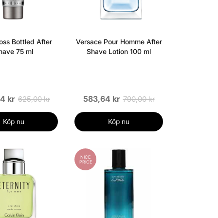
ss Bottled After
Versace Pour Homme After
have 75 ml
Shave Lotion 100 ml
4 kr
583,64 kr
625,00 kr
790,00 kr
Köp nu
Köp nu
NICE
PRICE