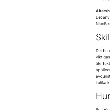
Afters
Det anv
NiceBeau
Ski
Det fin
viktigas
återfuk
applice
avdunst
i olika 
Hur
Rengör 