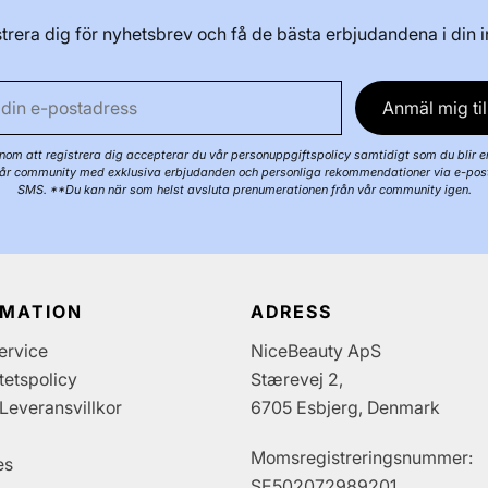
trera dig för nyhetsbrev och få de bästa erbjudandena i din 
Anmäl mig til
om att registrera dig accepterar du vår personuppgiftspolicy samtidigt som du blir e
år community med exklusiva erbjudanden och personliga rekommendationer via e-pos
SMS. **Du kan när som helst avsluta prenumerationen från vår community igen.
RMATION
ADRESS
ervice
NiceBeauty ApS
itetspolicy
Stærevej 2,
Leveransvillkor
6705 Esbjerg, Denmark
Momsregistreringsnummer:
es
SE502072989201