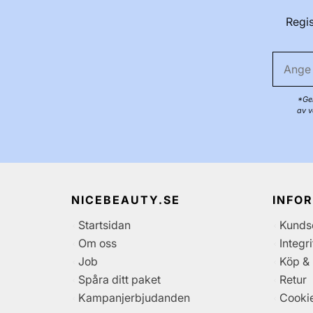
Regis
*Gen
av v
NICEBEAUTY.SE
INFO
Startsidan
Kunds
Om oss
Integr
Job
Köp & 
Spåra ditt paket
Retur
Kampanjerbjudanden
Cooki