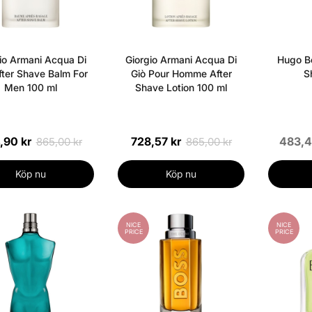
io Armani Acqua Di
Giorgio Armani Acqua Di
Hugo Bo
fter Shave Balm For
Giò Pour Homme After
S
Men 100 ml
Shave Lotion 100 ml
,90 kr
728,57 kr
483,4
865,00 kr
865,00 kr
Köp nu
Köp nu
NICE
NICE
PRICE
PRICE