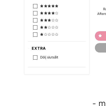
R
After
EXTRA
Dölj slutsålt
- m