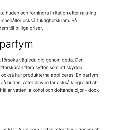
a huden och förhindra irritation efter rakning.
innehåller också fuktighetskräm. På
m till billiga priser.
 parfym
tt försöka vägleda dig genom detta. Den
efterskäran flera syften som att skydda,
 är också hur produkterna appliceras. En parfym
på huden. Aftershaven tar också längre tid att
ller vatten, alkohol och doftande oljor - dock
 är klar. Applicera sedan aftershave genom att