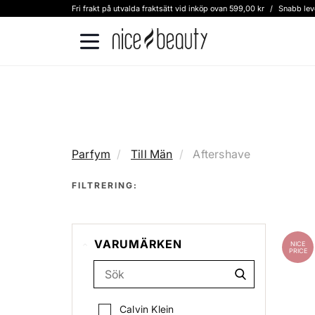
Fri frakt på utvalda fraktsätt vid inköp ovan 599,00 kr
/
Snabb lev
Parfym
Till Män
Aftershave
FILTRERING:
VARUMÄRKEN
NICE
PRICE
Calvin Klein