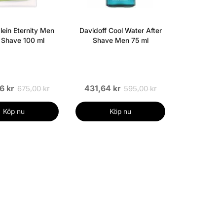
lein Eternity Men
Davidoff Cool Water After
r Shave 100 ml
Shave Men 75 ml
6 kr
431,64 kr
675,00 kr
595,00 kr
Köp nu
Köp nu