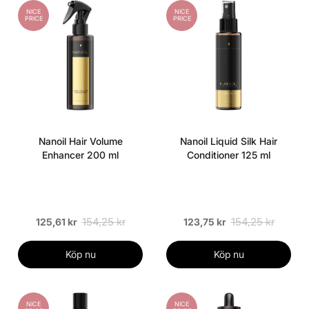
NICE
NICE
PRICE
PRICE
Nanoil Hair Volume
Nanoil Liquid Silk Hair
Enhancer 200 ml
Conditioner 125 ml
154,25 kr
154,25 kr
125,61 kr
123,75 kr
Köp nu
Köp nu
NICE
NICE