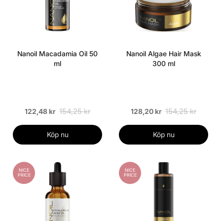
Nanoil Macadamia Oil 50
Nanoil Algae Hair Mask
ml
300 ml
154,25 kr
154,25 kr
122,48 kr
128,20 kr
Köp nu
Köp nu
NICE
NICE
PRICE
PRICE