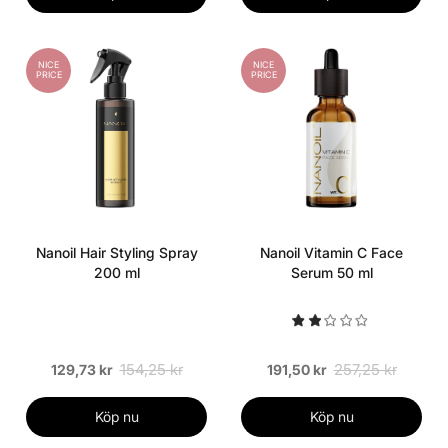
NICE
NICE
PRICE
PRICE
Nanoil Hair Styling Spray
Nanoil Vitamin C Face
200 ml
Serum 50 ml
154,25 kr
257,25 kr
129,73 kr
191,50 kr
Köp nu
Köp nu