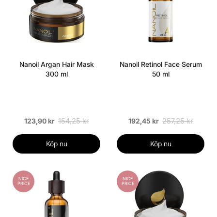
Nanoil Argan Hair Mask
Nanoil Retinol Face Serum
300 ml
50 ml
154,25 kr
257,25 kr
123,90 kr
192,45 kr
Köp nu
Köp nu
NICE
NICE
PRICE
PRICE