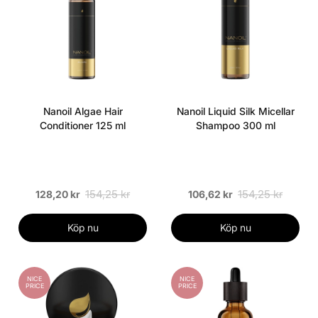
Nanoil Algae Hair
Nanoil Liquid Silk Micellar
Conditioner 125 ml
Shampoo 300 ml
154,25 kr
154,25 kr
128,20 kr
106,62 kr
Köp nu
Köp nu
NICE
NICE
PRICE
PRICE