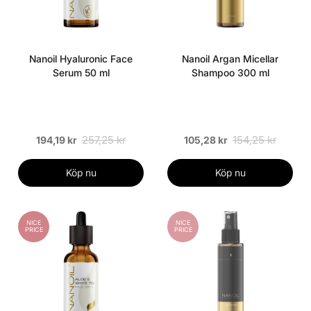
Nanoil Hyaluronic Face
Nanoil Argan Micellar
Serum 50 ml
Shampoo 300 ml
257,25 kr
154,25 kr
194,19 kr
105,28 kr
Köp nu
Köp nu
NICE
NICE
PRICE
PRICE