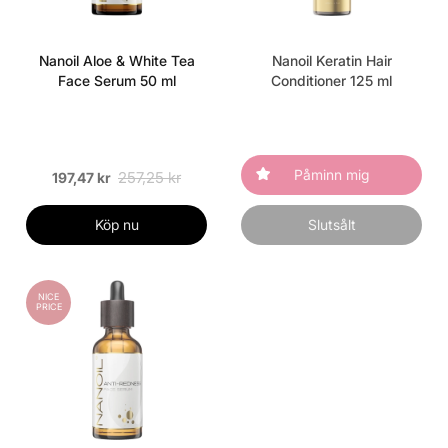
Nanoil Aloe & White Tea
Nanoil Keratin Hair
Face Serum 50 ml
Conditioner 125 ml
Påminn mig
257,25 kr
197,47 kr
Köp nu
Slutsålt
NICE
PRICE