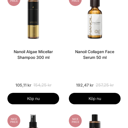
PRICE
PRICE
Nanoil Algae Micellar
Nanoil Collagen Face
Shampoo 300 ml
Serum 50 ml
154,25 kr
257,25 kr
105,11 kr
192,47 kr
Köp nu
Köp nu
NICE
NICE
PRICE
PRICE