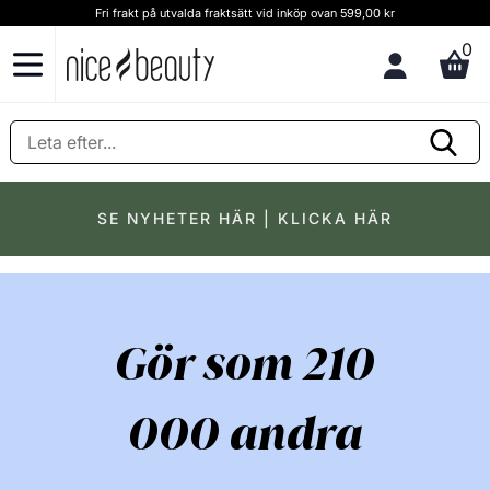
Fri frakt på utvalda fraktsätt vid inköp ovan 599,00 kr
0
SE NYHETER HÄR | KLICKA HÄR
Gör som 210
000 andra