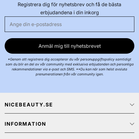
Registrera dig för nyhetsbrev och få de bästa
erbjudandena i din inkorg
Anmäl mig till nyhetsbrevet
*Genom att registrera dig accepterar du vår personuppgiftspolicy samtidigt
som du blir en del av vår community med exklusiva erbjudanden och personliga
rekommendationer via e-post och SMS. **Du kan när som helst avsluta
prenumerationen från vår community igen.
NICEBEAUTY.SE
Startsidan
INFORMATION
Om oss
Job
Kundservice