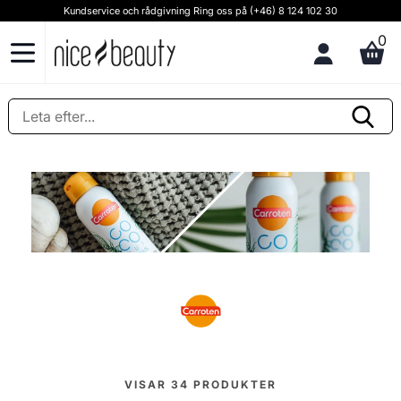
Kundservice och rådgivning Ring oss på (+46) 8 124 102 30
0
VISAR
34
PRODUKTER