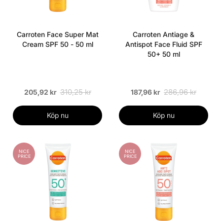
Carroten Face Super Mat
Carroten Antiage &
Cream SPF 50 - 50 ml
Antispot Face Fluid SPF
50+ 50 ml
310,25 kr
286,96 kr
205,92 kr
187,96 kr
Köp nu
Köp nu
NICE
NICE
PRICE
PRICE