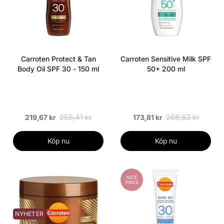
Carroten Protect & Tan
Carroten Sensitive Milk SPF
Body Oil SPF 30 - 150 ml
50+ 200 ml
255,41 kr
268,63 kr
219,67 kr
173,81 kr
Köp nu
Köp nu
NICE
PRICE
NYHETER