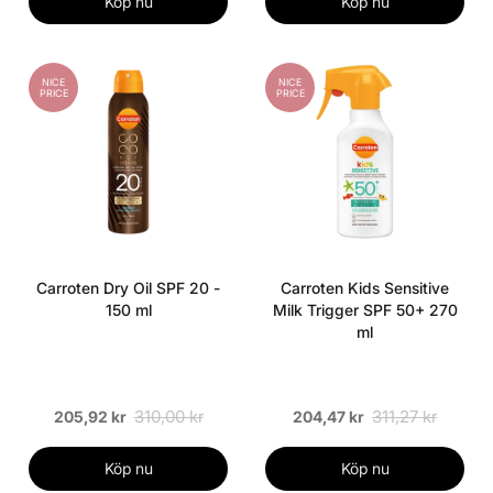
Köp nu
Köp nu
NICE
NICE
PRICE
PRICE
Carroten Dry Oil SPF 20 -
Carroten Kids Sensitive
150 ml
Milk Trigger SPF 50+ 270
ml
310,00 kr
311,27 kr
205,92 kr
204,47 kr
Köp nu
Köp nu