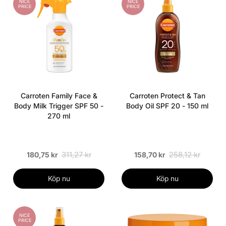
NICE
NICE
PRICE
PRICE
Carroten Family Face &
Carroten Protect & Tan
Body Milk Trigger SPF 50 -
Body Oil SPF 20 - 150 ml
270 ml
311,27 kr
258,12 kr
180,75 kr
158,70 kr
Köp nu
Köp nu
NICE
PRICE