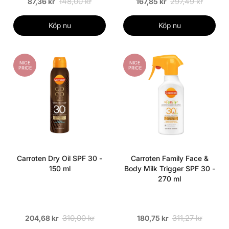
148,00 kr
297,49 kr
87,36 kr
167,85 kr
Köp nu
Köp nu
NICE
NICE
PRICE
PRICE
Carroten Dry Oil SPF 30 -
Carroten Family Face &
150 ml
Body Milk Trigger SPF 30 -
270 ml
310,00 kr
311,27 kr
204,68 kr
180,75 kr