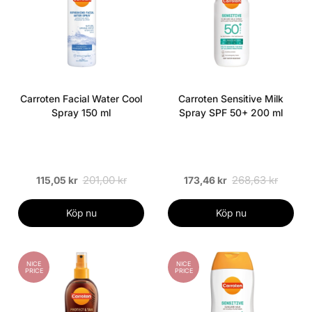
Carroten Facial Water Cool
Carroten Sensitive Milk
Spray 150 ml
Spray SPF 50+ 200 ml
201,00 kr
268,63 kr
115,05 kr
173,46 kr
Köp nu
Köp nu
NICE
NICE
PRICE
PRICE