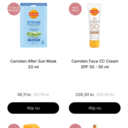
UTVALD
NICE
PRODUKT
PRICE
Carroten After Sun Mask
Carroten Face CC Cream
20 ml
SPF 50 - 50 ml
60,75 kr
310,25 kr
36,11 kr
205,92 kr
Köp nu
Köp nu