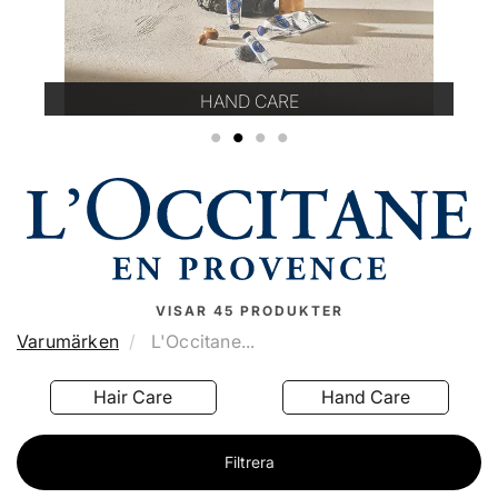
HAND CARE
1
2
3
4
VISAR
45
PRODUKTER
Varumärken
L'Occitane...
Hand Care
Body Care
Filtrera