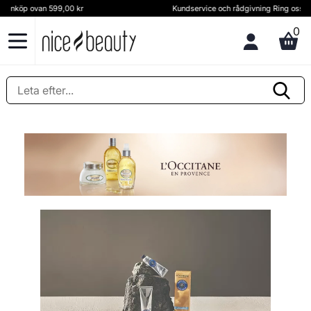
Kundservice och rådgivning Ring oss på (+46) 8 124 102 30
0