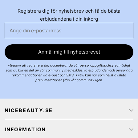
Registrera dig för nyhetsbrev och få de bästa
erbjudandena i din inkorg
Anmäl mig till nyhetsbrevet
*Genom att registrera dig accepterar du vår personuppgiftspolicy samtidigt
som du blir en del av vår community med exklusiva erbjudanden och personliga
rekommendationer via e-post och SMS. **Du kan när som helst avsluta
prenumerationen från vår community igen.
NICEBEAUTY.SE
Startsidan
INFORMATION
Om oss
Job