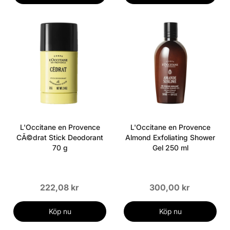
L'Occitane en Provence
L'Occitane en Provence
CÃ©drat Stick Deodorant
Almond Exfoliating Shower
70 g
Gel 250 ml
222,08 kr
300,00 kr
Köp nu
Köp nu