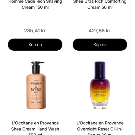
Homme Cade Rich Shaving
Shea Ultra Rich Comforting
Cream 150 ml
Cream 50 ml
235,41 kr
427,88 kr
Köp nu
Köp nu
L'Occitane en Provence
L'Occitane en Provence
Shea Cream Hand Wash
Overnight Reset Oil-In-
500 ml
Serum 30 ml