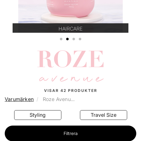
HAIRCARE
1
2
3
4
VISAR
42
PRODUKTER
Varumärken
Roze Avenu...
Styling
Travel Size
Filtrera