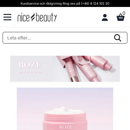
Kundservice och rådgivning Ring oss på (+46) 8 124 102 30
0