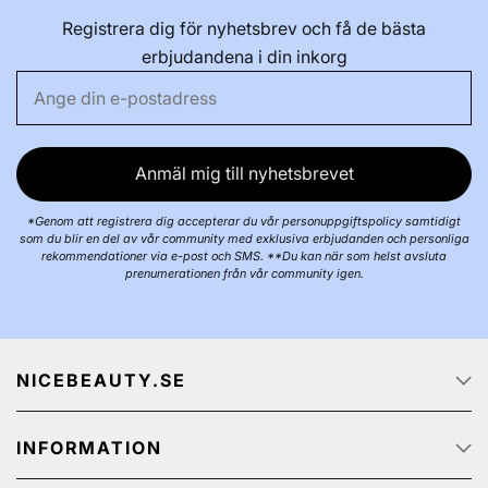
Registrera dig för nyhetsbrev och få de bästa
erbjudandena i din inkorg
Anmäl mig till nyhetsbrevet
*Genom att registrera dig accepterar du vår personuppgiftspolicy samtidigt
som du blir en del av vår community med exklusiva erbjudanden och personliga
rekommendationer via e-post och SMS. **Du kan när som helst avsluta
prenumerationen från vår community igen.
NICEBEAUTY.SE
Startsidan
INFORMATION
Om oss
Job
Kundservice