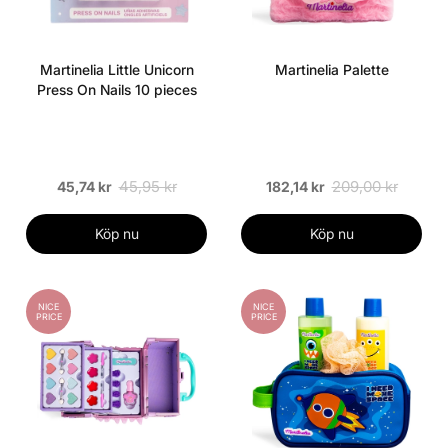
Martinelia Little Unicorn
Martinelia Palette
Press On Nails 10 pieces
45,95 kr
209,00 kr
45,74 kr
182,14 kr
Köp nu
Köp nu
NICE
NICE
PRICE
PRICE