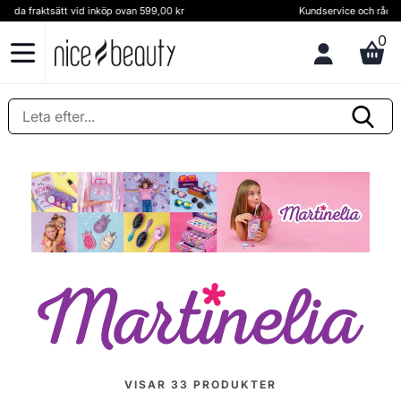
Kundservice och rådgivning Ring oss på (+46) 8 124 102 30
0
VISAR
33
PRODUKTER