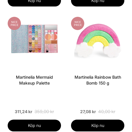
Köp nu
Köp nu
NICE
NICE
PRICE
PRICE
Martinelia Mermaid
Martinelia Rainbow Bath
Makeup Palette
Bomb 150 g
359,00 kr
40,00 kr
311,24 kr
27,08 kr
Köp nu
Köp nu