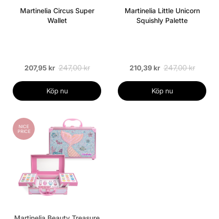
Martinelia Circus Super
Martinelia Little Unicorn
Wallet
Squishly Palette
247,00 kr
247,00 kr
207,95 kr
210,39 kr
Köp nu
Köp nu
NICE
PRICE
Martinelia Beauty Treasure