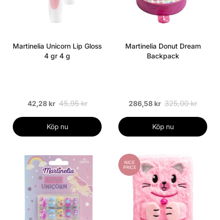
Martinelia Unicorn Lip Gloss
Martinelia Donut Dream
4 gr 4 g
Backpack
45,95 kr
325,00 kr
42,28 kr
286,58 kr
Köp nu
Köp nu
NICE
PRICE