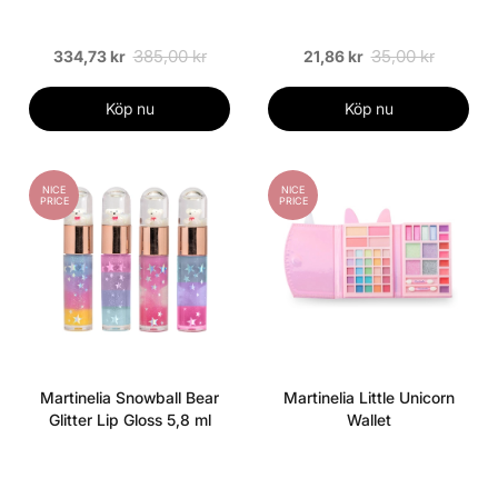
385,00 kr
35,00 kr
334,73 kr
21,86 kr
Köp nu
Köp nu
NICE
NICE
PRICE
PRICE
Martinelia Snowball Bear
Martinelia Little Unicorn
Glitter Lip Gloss 5,8 ml
Wallet