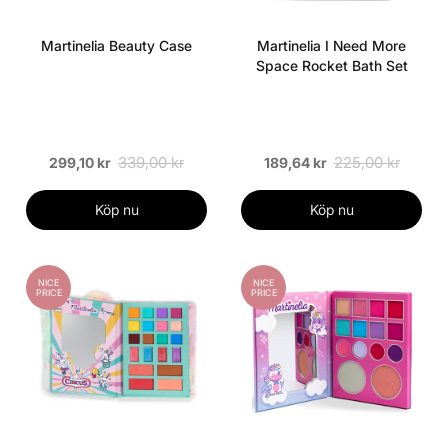
Martinelia Beauty Case
Martinelia I Need More
Space Rocket Bath Set
339,00 kr
225,00 kr
299,10 kr
189,64 kr
Köp nu
Köp nu
NICE
NICE
PRICE
PRICE