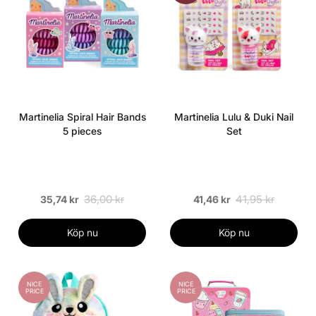
Martinelia Spiral Hair Bands
Martinelia Lulu & Duki Nail
5 pieces
Set
36,00 kr
41,95 kr
35,74 kr
41,46 kr
Köp nu
Köp nu
NICE
NICE
PRICE
PRICE