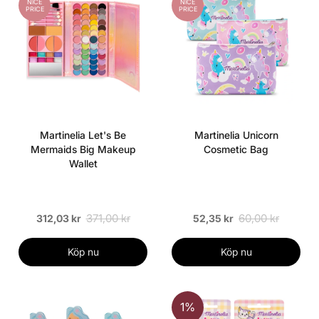
NICE
NICE
PRICE
PRICE
Martinelia Let's Be
Martinelia Unicorn
Mermaids Big Makeup
Cosmetic Bag
Wallet
371,00 kr
60,00 kr
312,03 kr
52,35 kr
Köp nu
Köp nu
1%