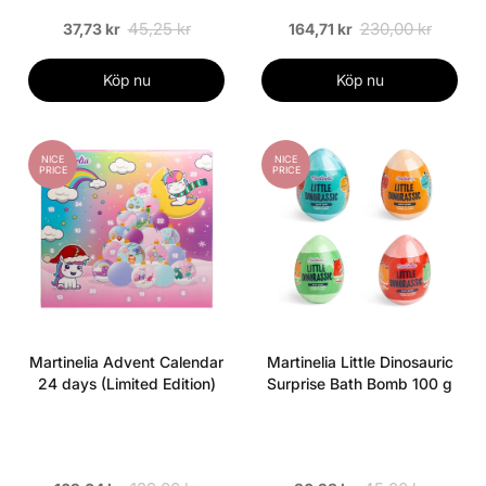
45,25 kr
230,00 kr
37,73 kr
164,71 kr
Köp nu
Köp nu
NICE
NICE
PRICE
PRICE
Martinelia Advent Calendar
Martinelia Little Dinosauric
24 days (Limited Edition)
Surprise Bath Bomb 100 g