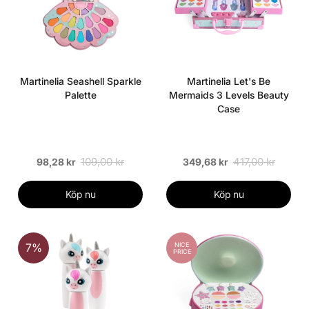
Martinelia Seashell Sparkle
Martinelia Let's Be
Palette
Mermaids 3 Levels Beauty
Case
109,00 kr
417,00 kr
98,28 kr
349,68 kr
Köp nu
Köp nu
NICE
7%
PRICE