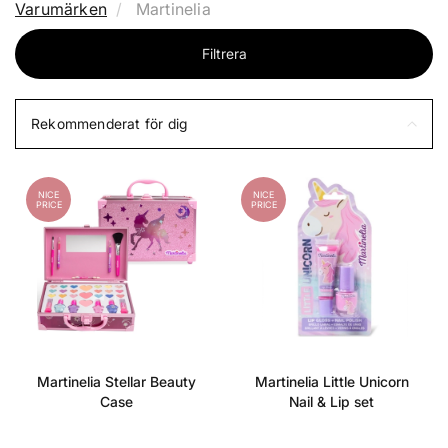
Varumärken
Martinelia
Filtrera
Rekommenderat för dig
NICE
NICE
PRICE
PRICE
Martinelia Stellar Beauty
Martinelia Little Unicorn
Case
Nail & Lip set