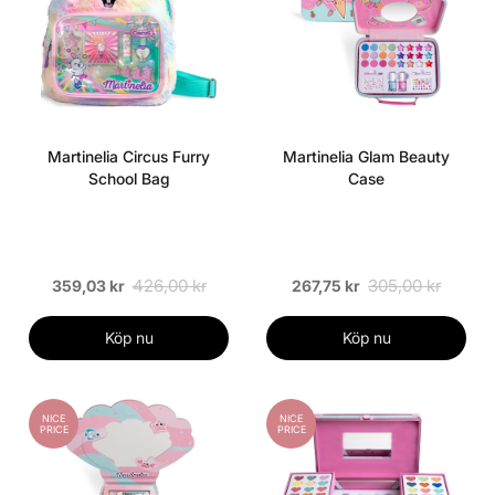
Martinelia Circus Furry
Martinelia Glam Beauty
School Bag
Case
426,00 kr
305,00 kr
359,03 kr
267,75 kr
Köp nu
Köp nu
NICE
NICE
PRICE
PRICE