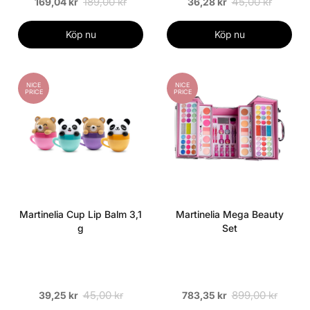
189,00 kr
45,00 kr
169,04 kr
36,28 kr
Köp nu
Köp nu
NICE
NICE
PRICE
PRICE
Martinelia Cup Lip Balm 3,1
Martinelia Mega Beauty
g
Set
45,00 kr
899,00 kr
39,25 kr
783,35 kr