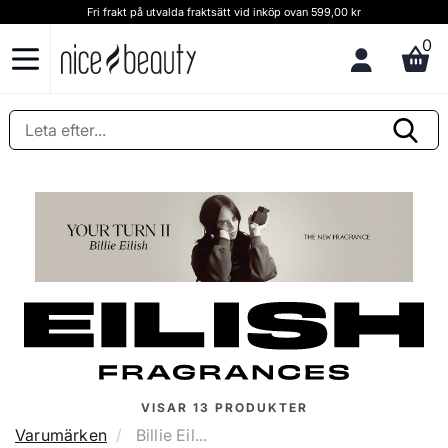
Fri frakt på utvalda fraktsätt vid inköp ovan 599,00 kr
0
VISAR
13
PRODUKTER
Varumärken
Billie Eil...