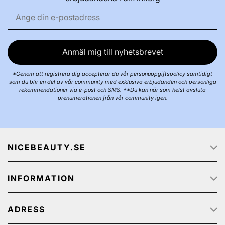
Anmäl mig till nyhetsbrevet
*Genom att registrera dig accepterar du vår personuppgiftspolicy samtidigt
som du blir en del av vår community med exklusiva erbjudanden och personliga
rekommendationer via e-post och SMS. **Du kan när som helst avsluta
prenumerationen från vår community igen.
NICEBEAUTY.SE
Startsidan
INFORMATION
Om oss
Job
Kundservice
Spåra ditt paket
ADRESS
Integritetspolicy
Kampanjerbjudanden
Köp & Leveransvillkor