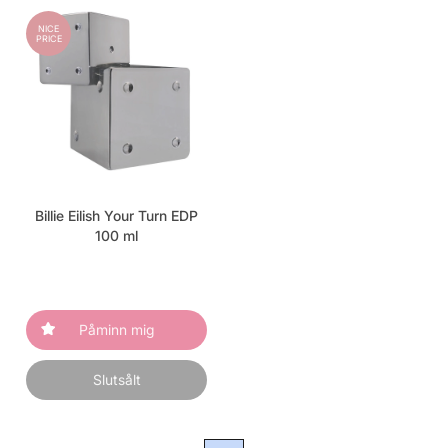
NICE
PRICE
Billie Eilish Your Turn EDP
100 ml
Påminn mig
Slutsålt