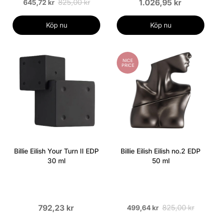
825,00 kr
1.026,95 kr
645,72 kr
Köp nu
Köp nu
NICE
PRICE
Billie Eilish Your Turn II EDP
Billie Eilish Eilish no.2 EDP
30 ml
50 ml
792,23 kr
825,00 kr
499,64 kr