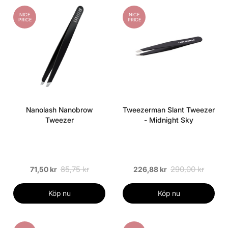
NICE
NICE
PRICE
PRICE
Nanolash Nanobrow
Tweezerman Slant Tweezer
Tweezer
- Midnight Sky
85,75 kr
290,00 kr
71,50 kr
226,88 kr
Köp nu
Köp nu