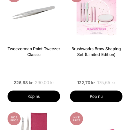
Tweezerman Point Tweezer
Brushworks Brow Shaping
Classic
Set (Limited Edition)
290,00 kr
175,65 kr
226,88 kr
122,70 kr
Köp nu
Köp nu
NICE
NICE
PRICE
PRICE