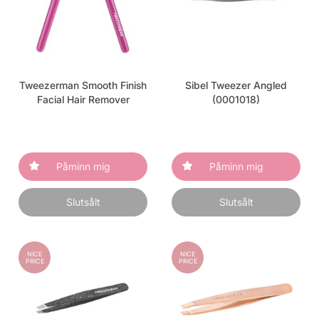
Tweezerman Smooth Finish
Sibel Tweezer Angled
Facial Hair Remover
(0001018)
Påminn mig
Påminn mig
Slutsålt
Slutsålt
NICE
NICE
PRICE
PRICE