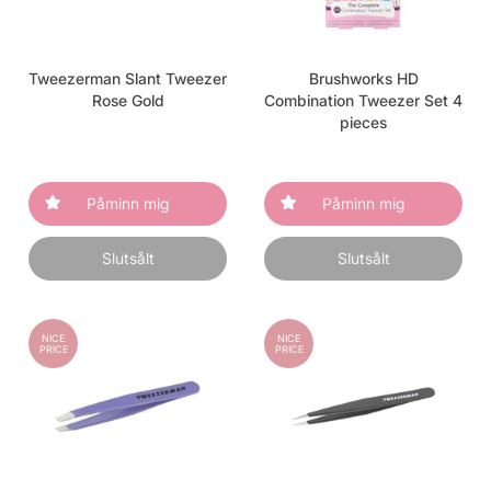
Tweezerman Slant Tweezer
Brushworks HD
Rose Gold
Combination Tweezer Set 4
pieces
Påminn mig
Påminn mig
Slutsålt
Slutsålt
NICE
NICE
PRICE
PRICE