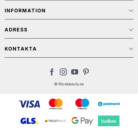
Startsidan
INFORMATION
Om oss
Job
Kundservice
Spåra ditt paket
ADRESS
Integritetspolicy
Kampanjerbjudanden
Köp & Leveransvillkor
NiceBeauty ApS
Retur
Stærevej 2,
KONTAKTA
Cookies
6705 Esbjerg, Denmark
Kundservice: (+46) 8 124 102 30
Momsregistreringsnummer: SE502072989201
kontakt@nicebeauty.se
© Nicebeauty.se