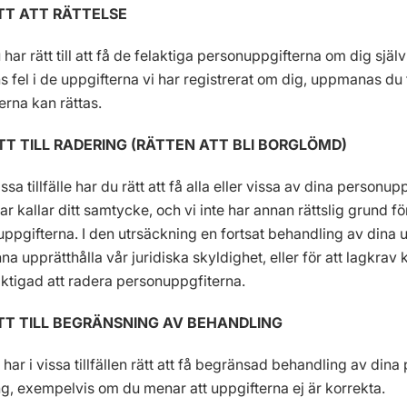
ÄTT ATT RÄTTELSE
u har rätt till att få de felaktiga personuppgifterna om dig 
s fel i de uppgifterna vi har registrerat om dig, uppmanas du til
erna kan rättas.
TT TILL RADERING (RÄTTEN ATT BLI BORGLÖMD)
 vissa tillfälle har du rätt att få alla eller vissa av dina pers
lar kallar ditt samtycke, och vi inte har annan rättslig grund f
ppgifterna. I den utrsäckning en fortsat behandling av dina u
na upprätthålla vår juridiska skyldighet, eller för att lagkrav k
liktigad att radera personuppgfiterna.
ÄTT TILL BEGRÄNSNING AV BEHANDLING
u har i vissa tillfällen rätt att få begränsad behandling av dina 
g, exempelvis om du menar att uppgifterna ej är korrekta.