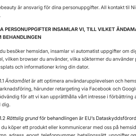
ebeauty är ansvarig för dina personuppgifter. All kontakt til
.
LKA PERSONUPPGIFTER INSAMLAR VI, TILL VILKET ÄNDA
 BEHANDLINGEN
 du besöker hemsidan, insamlar vi automatist uppgifter om 
, vilken browser du använder, vilka söktermer du använder 
splats och informationer kring din dator.
1.1
Ändamålet
är att optimera användarupplevelsen och hemsi
arknadsföring, härunder retargeting via Facebook och Googl
dvändig för att vi kan upprätthålla vårt intresse i förbättri
ll dig.
1.2
Rättslig grund
för behandlingen är EU’s Dataskyddsförordning
 du köper ett produkt eller kommunicerar med oss på hemsida
n, adress, epost, telefonnummer, betalingssätt, uppgifter o