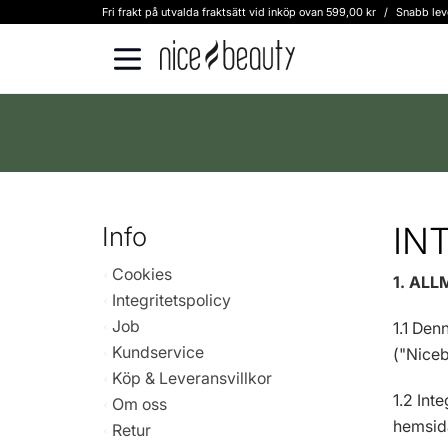
Fri frakt på utvalda fraktsätt vid inköp ovan 599,00 kr
/
Snabb lev
IN
Info
Cookies
1. AL
Integritetspolicy
Job
1.1 Den
Kundservice
("Niceb
Köp & Leveransvillkor
1.2 Int
Om oss
hemsid
Retur