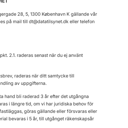
HET
, Borgergade 28, 5, 1300 København K gällande vår
 på mail till dt@datatilsynet.dk eller telefon
kt. 2.1. raderas senast när du ej använt
brev, raderas när ditt samtycke till
ndling av uppgifterna.
sta hand bli raderad 3 år efter det utgångna
as i längre tid, om vi har juridiska behov för
fastläggas, göras gällande eller försvaras eller
al bevaras i 5 år, till utgånget räkenskapsår