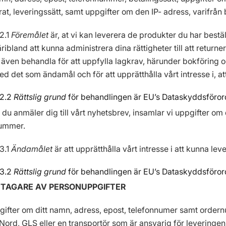
rat, leveringssätt, samt uppgifter om den IP- adress, varifrån 
2.1
Föremålet
är, at vi kan leverera de produkter du har beställ
ribland att kunna administrera dina rättigheter till att retu
i även behandla för att uppfylla lagkrav, härunder bokföring
d det som ändamål och för att upprätthålla vårt intresse i, a
.2.2
Rättslig grund
för behandlingen är EU’s Dataskyddsförordning
 du anmäler dig till vårt nyhetsbrev, insamlar vi uppgifter om
ummer.
3.1
Ändamålet
är att upprätthålla vårt intresse i att kunna leve
.3.2
Rättslig grund
för behandlingen är EU’s Dataskyddsförordning
TTAGARE AV PERSONUPPGIFTER
gifter om ditt namn, adress, epost, telefonnumer samt order
stNord, GLS eller en transportör som är ansvarig för leveringen