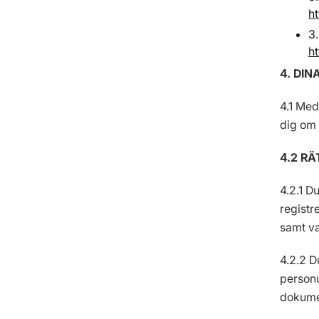
h
3.
h
4. DIN
4.1 Med
dig om 
4.2 RÄ
4.2.1 Du
registr
samt va
4.2.2 D
personu
dokumen