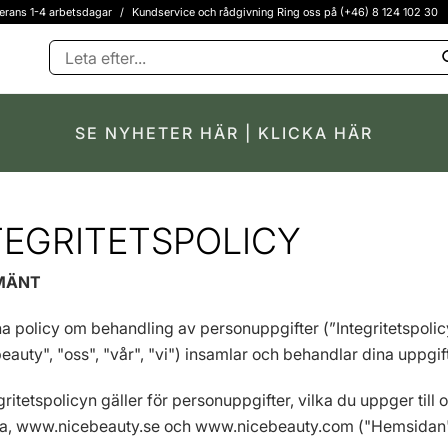
erans 1-4 arbetsdagar
/
Kundservice och rådgivning Ring oss på (+46) 8 124 102 30
SE NYHETER HÄR | KLICKA HÄR
TEGRITETSPOLICY
LMÄNT
na policy om behandling av personuppgifter (”Integritetspoli
eauty", "oss", "vår", "vi") insamlar och behandlar dina uppgift
egritetspolicyn gäller för personuppgifter, vilka du uppger till
a, www.nicebeauty.se och www.nicebeauty.com ("Hemsidan"