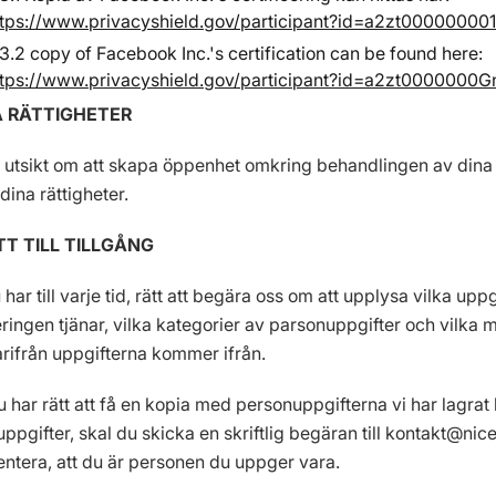
ttps://www.privacyshield.gov/participant?id=a2zt00000000
3.2 copy of Facebook Inc.'s certification can be found here:
ttps://www.privacyshield.gov/participant?id=a2zt0000000
A RÄTTIGHETER
 utsikt om att skapa öppenhet omkring behandlingen av dina 
dina rättigheter.
TT TILL TILLGÅNG
 har till varje tid, rätt att begära oss om att upplysa vilka uppg
eringen tjänar, vilka kategorier av parsonuppgifter och vilka 
rifrån uppgifterna kommer ifrån.
u har rätt att få en kopia med personuppgifterna vi har lagra
ppgifter, skal du skicka en skriftlig begäran till kontakt@ni
tera, att du är personen du uppger vara.