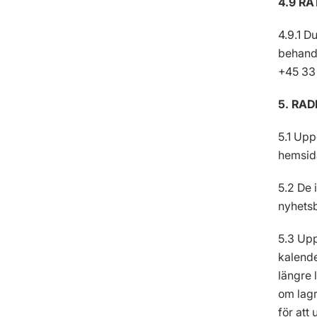
4.9 R
4.9.1 D
behandl
+45 33 
5. RA
5.1 Upp
hemsida
5.2 De 
nyhetsb
5.3 Upp
kalende
längre 
om lagr
för att