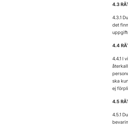
4.3 R
4.3.1 D
det finn
uppgift
4.4 RÄ
4.4.1 I
återkal
personu
ska kun
ej förp
4.5 R
4.5.1 D
bevarin