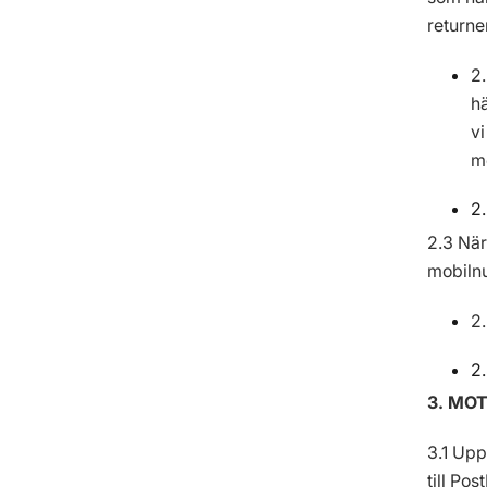
returne
2.
hä
v
me
2
2.3 När
mobiln
2.
2
3. MO
3.1 Upp
till Po