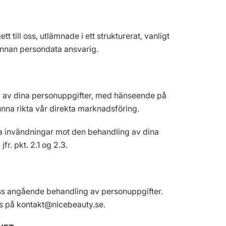
ett till oss, utlämnade i ett strukturerat, vanligt
 annan persondata ansvarig.
ling av dina personuppgifter, med hänseende på
unna rikta vår direkta marknadsföring.
göra invändningar mot den behandling av dina
fr. pkt. 2.1 og 2.3.
vit oss angående behandling av personuppgifter.
ss på kontakt@nicebeauty.se.