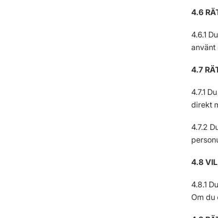
4.6 RÄ
4.6.1 Du
använt 
4.7 R
4.7.1 D
direkt 
4.7.2 D
personu
4.8 V
4.8.1 D
Om du ö