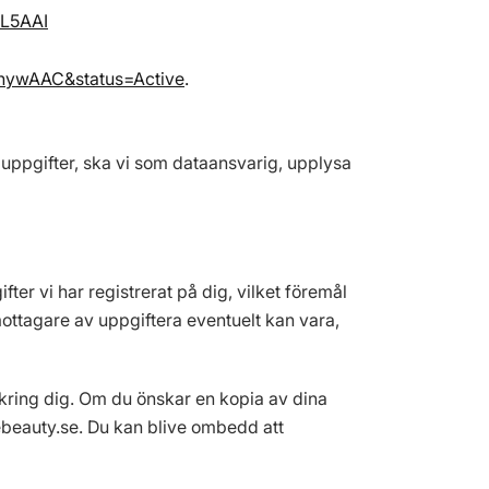
1L5AAI
GnywAAC&status=Active
.
uppgifter, ska vi som dataansvarig, upplysa
ifter vi har registrerat på dig, vilket föremål
mottagare av uppgiftera eventuelt kan vara,
t kring dig. Om du önskar en kopia av dina
cebeauty.se. Du kan blive ombedd att