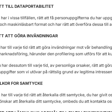
TT TILL DATAPORTABILITET
 har i vissa tillfällen, rätt att få personuppgifterna du har uppg
och maskinläsbart format och har rätt att överföra dessa till
ÄTT ATT GÖRA INVÄNDNINGAR
u har till varje tid rätt att göra invändningar mot vår behand
marknadsföring, härunder den profilering som utförs för att k
u har dessutom till varje tid, av personliga orsaker, rätt att 
ppgifter som vi utövar på rättslig grund av legitima intressen j
ILLKOR FOR SAMTYCKE
u har till varje tid rätt att återkalla ditt samtycke, du har gi
nskar att återkalla ditt samtycke, ombeds du att kontakta o