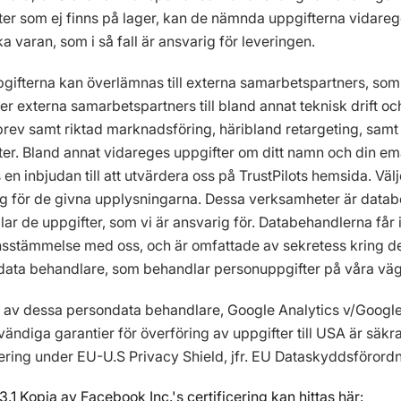
er som ej finns på lager, kan de nämnda uppgifterna vidareges
ka varan, som i så fall är ansvarig för leveringen.
gifterna kan överlämnas till externa samarbetspartners, som
r externa samarbetspartners till bland annat teknisk drift oc
rev samt riktad marknadsföring, häribland retargeting, samt
er. Bland annat vidareges uppgifter om ditt namn och din email
 en inbjudan till att utvärdera oss på TrustPilots hemsida. Välje
g för de givna upplysningarna. Dessa verksamheter är datab
ar de uppgifter, som vi är ansvarig för. Databehandlerna får 
sstämmelse med oss, och är omfattade av sekretess kring dessa
ata behandlare, som behandlar personuppgifter på våra väg
 av dessa persondata behandlare, Google Analytics v/Google
ändiga garantier för överföring av uppgifter till USA är s
cering under EU-U.S Privacy Shield, jfr. EU Dataskyddsförordni
3.1 Kopia av Facebook Inc.'s certificering kan hittas här: