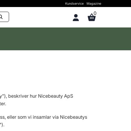
Kundservice
Magazine
0
cy”), beskriver hur Nicebeauty ApS
er.
 oss, eller som vi insamlar via Nicebeautys
).