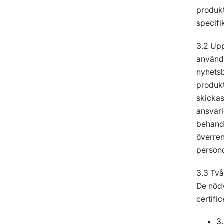
produkt
specifi
3.2 Upp
använde
nyhetsb
produkt
skickas
ansvari
behandl
överren
persond
3.3 Två
De nödv
certifi
3.