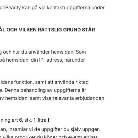
 NiceBeauty kan gå via kontaktuppgifterna under
MÅL OCH VILKEN RÄTTSLIG GRUND STÅR
dig och hur du använder hemsidan. Som
på hemsidan, din IP- adress, härunder
dans funktion, samt att använda riktad
e. Denna behandling av uppgifterna är
ng av hemsidan, samt visa relevanta erbjudanden
 art 6, stk. 1, litra f.
n, insamlar vi de uppgifter du själv uppger,
m vilka produker du köper och eventuelt har