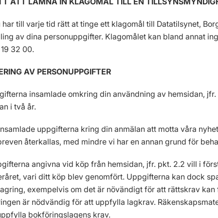
ÄTT ATT LÄMNA IN KLAGOMÅL TILL EN TILLSYNSMYNDIG
u har till varje tid rätt at tinge ett klagomål till Datatilsynet
ing av dina personuppgifter. Klagomålet kan bland annat inges
19 32 00.
DERING AV PERSONUPPGIFTER
gifterna insamlade omkring din användning av hemsidan, jfr. p
n i två år.
insamlade uppgifterna kring din anmälan att motta våra nyhets
reven återkallas, med mindre vi har en annan grund för beha
gifterna angivna vid köp från hemsidan, jfr. pkt. 2.2 vill i för
råret, vari ditt köp blev genomfört. Uppgifterna kan dock spar
lagring, exempelvis om det är növändigt för att rättskrav kan 
ingen är nödvändig för att uppfylla lagkrav. Räkenskapsmateri
 uppfylla bokföringslagens krav.