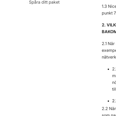
Spåra ditt paket
1.3 Nic
punkt 7
2. VI
BAKOM
2.1 När
exempel
nätverk
2.
m
nö
ti
2.
2.2 När
som nam