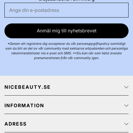
Anmäl mig till nyhetsbrevet
*Genom att registrera dig accepterar du vår personuppgiftspolicy samtidigt
som du blir en del av vår community med exklusiva erbjudanden och personliga
rekommendationer via e-post och SMS. **Du kan när som helst avsluta
prenumerationen från vår community igen.
NICEBEAUTY.SE
Startsidan
INFORMATION
Om oss
Job
Kundservice
Spåra ditt paket
ADRESS
Integritetspolicy
Kampanjerbjudanden
Köp & Leveransvillkor