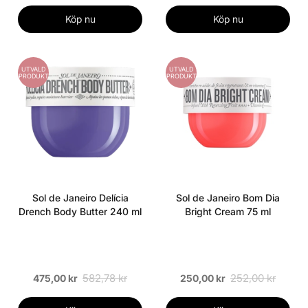
Köp nu
Köp nu
UTVALD
UTVALD
PRODUKT
PRODUKT
Sol de Janeiro Delícia
Sol de Janeiro Bom Dia
Drench Body Butter 240 ml
Bright Cream 75 ml
582,78 kr
252,00 kr
475,00 kr
250,00 kr