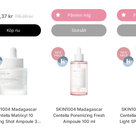
Påminn mig
P
,37 kr
115,00 kr
Köp nu
Slutsålt
NICE
NICE
PRICE
PRICE
1004 Madagascar
SKIN1004 Madagascar
SKIN10
tella Matrixyl 10
Centella Poremizing Fresh
Centella
ing Shot Ampoule 30
Ampoule 100 ml
Light S
ml