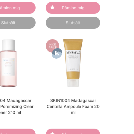
åminn mig
Påminn mig
Slutsålt
Slutsålt
NICE
PRICE
04 Madagascar
SKIN1004 Madagascar
 Poremizing Clear
Centella Ampoule Foam 20
ner 210 ml
ml