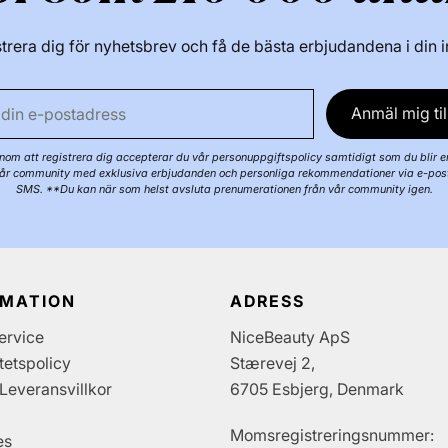
trera dig för nyhetsbrev och få de bästa erbjudandena i din 
Anmäl mig til
om att registrera dig accepterar du vår personuppgiftspolicy samtidigt som du blir e
år community med exklusiva erbjudanden och personliga rekommendationer via e-pos
SMS. **Du kan när som helst avsluta prenumerationen från vår community igen.
RMATION
ADRESS
ervice
NiceBeauty ApS
itetspolicy
Stærevej 2,
Leveransvillkor
6705 Esbjerg, Denmark
Momsregistreringsnummer:
es