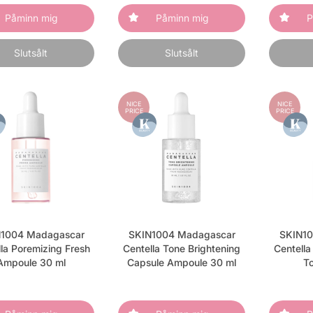
Påminn mig
Påminn mig
P
Slutsålt
Slutsålt
NICE
NICE
PRICE
PRICE
1004 Madagascar
SKIN1004 Madagascar
SKIN10
la Poremizing Fresh
Centella Tone Brightening
Centella
Ampoule 30 ml
Capsule Ampoule 30 ml
To