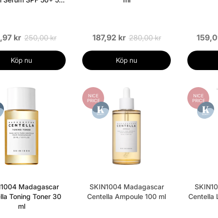
ml
,97 kr
187,92 kr
159,0
250,00 kr
280,00 kr
Köp nu
Köp nu
NICE
NICE
PRICE
PRICE
1004 Madagascar
SKIN1004 Madagascar
SKIN10
lla Toning Toner 30
Centella Ampoule 100 ml
Centella 
ml