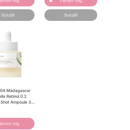
åminn mig
Påminn mig
Slutsålt
Slutsålt
04 Madagascar
lla Retinol 0.2
 Shot Ampoule 30
ml
åminn mig