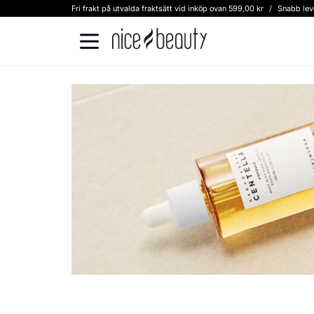
Fri frakt på utvalda fraktsätt vid inköp ovan 599,00 kr
/
Snabb lev