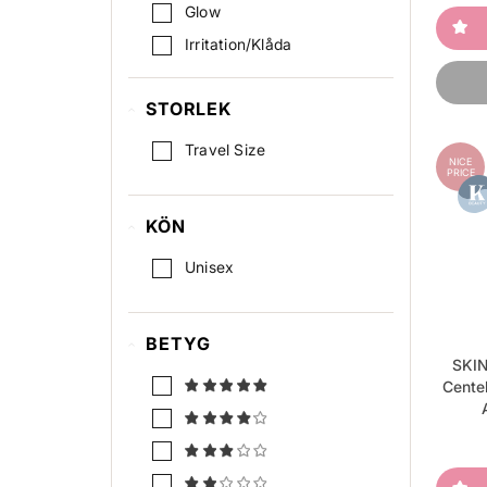
Glow
Irritation/Klåda
Lugnande
STORLEK
Pigmentförändringar
Pore minimering
Travel Size
NICE
Reparation / Regenerating
PRICE
Reparationer hud
KÖN
Rodnad
Unisex
Rynkor / tunna linjer
UV-skydd
BETYG
SKIN
Centel