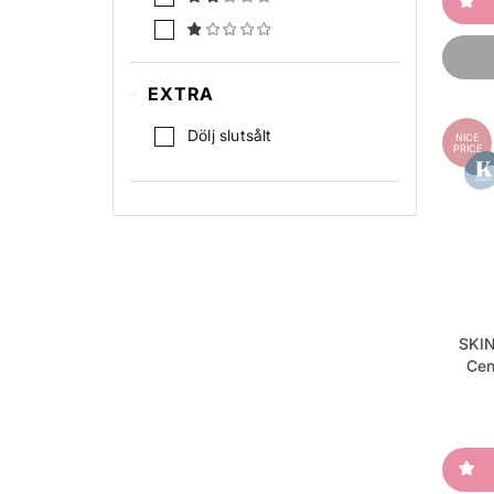
EXTRA
Dölj slutsålt
NICE
PRICE
SKIN
Cen