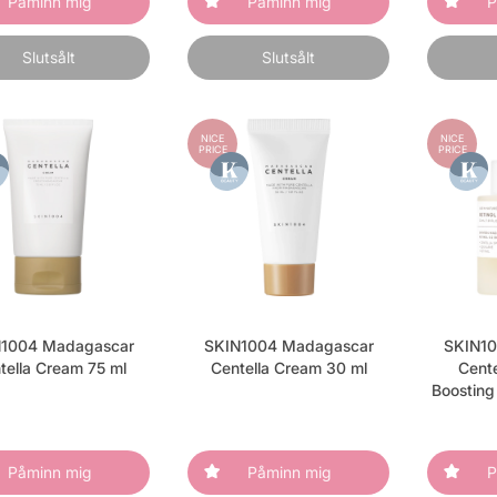
Påminn mig
Påminn mig
P
Slutsålt
Slutsålt
NICE
NICE
PRICE
PRICE
1004 Madagascar
SKIN1004 Madagascar
SKIN10
tella Cream 75 ml
Centella Cream 30 ml
Cente
Boosting
Påminn mig
Påminn mig
P