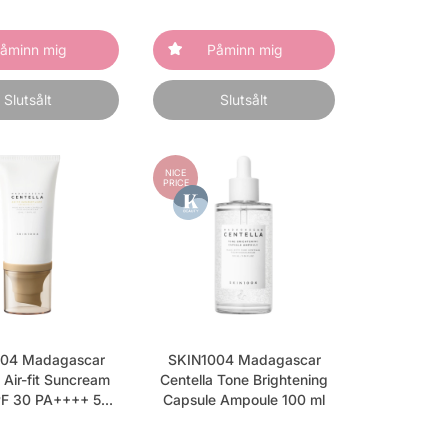
åminn mig
Påminn mig
Slutsålt
Slutsålt
NICE
PRICE
04 Madagascar
SKIN1004 Madagascar
 Air-fit Suncream
Centella Tone Brightening
PF 30 PA++++ 50
Capsule Ampoule 100 ml
ml