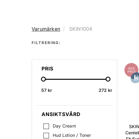
Varumärken
SKIN1004
FILTRERING:
PRIS
NICE
PRICE
57 kr
272 kr
ANSIKTSVÅRD
Day Cream
SKIN
Centel
Hud Lotion / Toner
Fit S