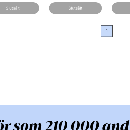
Slutsålt
Slutsålt
1
ör som 210 000 and