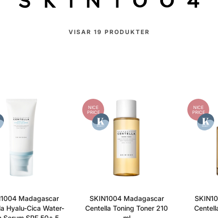
VISAR
19
PRODUKTER
NICE
NICE
PRICE
PRICE
1004 Madagascar
SKIN1004 Madagascar
SKIN10
la Hyalu-Cica Water-
Centella Toning Toner 210
Centell
un Serum SPF 50+ 50
ml