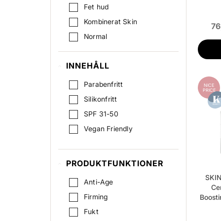
Fet hud
Kombinerat Skin
76
Normal
Oren Hud
INNEHÅLL
Pigmenterad hud
Torr hud
Parabenfritt
NICE
PRICE
Silikonfritt
SPF 31-50
Vegan Friendly
PRODUKTFUNKTIONER
SKIN
Anti-Age
Cen
Firming
Boost
Fukt