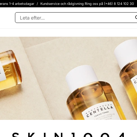
erans 1-4 arbetsdagar
/
Kundservice och rådgivning Ring oss på (+46) 8 124 102 30