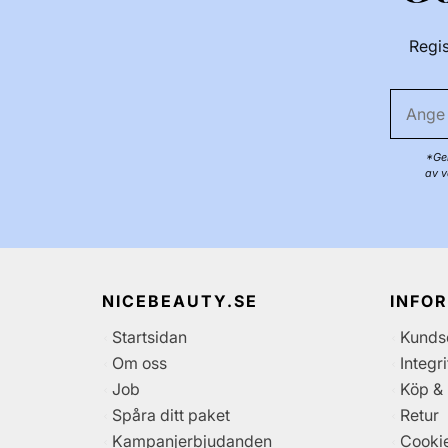
Regis
*Gen
av v
NICEBEAUTY.SE
INFO
Startsidan
Kunds
Om oss
Integr
Job
Köp & 
Spåra ditt paket
Retur
Kampanjerbjudanden
Cooki