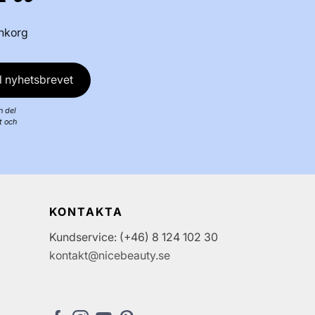
inkorg
l nyhetsbrevet
n del
t och
KONTAKTA
Kundservice: (+46) 8 124 102 30
kontakt@nicebeauty.se