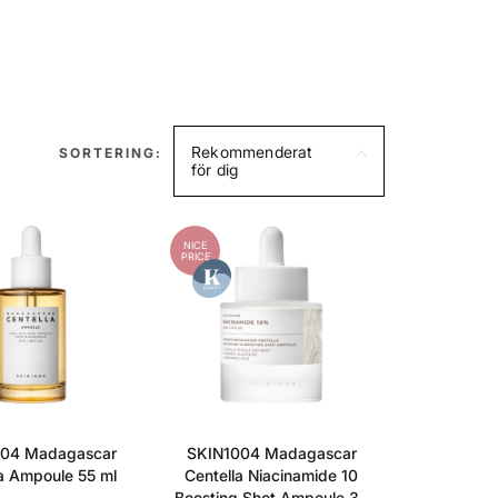
Rekommenderat
SORTERING:
för dig
NICE
PRICE
04 Madagascar
SKIN1004 Madagascar
a Ampoule 55 ml
Centella Niacinamide 10
Boosting Shot Ampoule 30