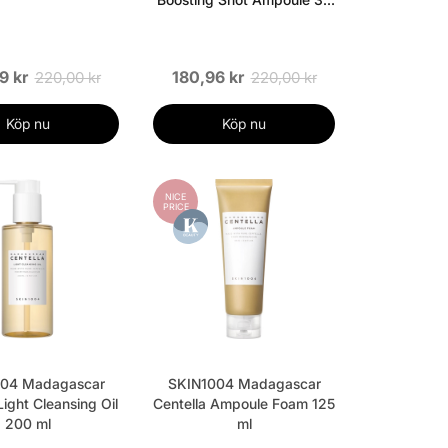
ml
9 kr
180,96 kr
220,00 kr
220,00 kr
Köp nu
Köp nu
NICE
PRICE
04 Madagascar
SKIN1004 Madagascar
Light Cleansing Oil
Centella Ampoule Foam 125
200 ml
ml