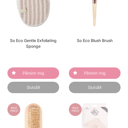
So Eco Gentle Exfoliating
So Eco Blush Brush
Sponge
Påminn mig
Påminn mig
Slutsålt
Slutsålt
NICE
NICE
PRICE
PRICE