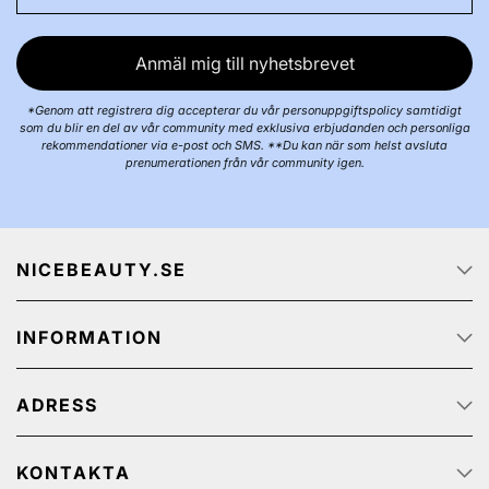
Anmäl mig till nyhetsbrevet
*Genom att registrera dig accepterar du vår personuppgiftspolicy samtidigt
som du blir en del av vår community med exklusiva erbjudanden och personliga
rekommendationer via e-post och SMS. **Du kan när som helst avsluta
prenumerationen från vår community igen.
NICEBEAUTY.SE
Startsidan
INFORMATION
Om oss
Job
Kundservice
Spåra ditt paket
ADRESS
Integritetspolicy
Kampanjerbjudanden
Köp & Leveransvillkor
NiceBeauty ApS
Retur
Stærevej 2,
KONTAKTA