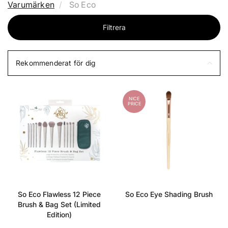
Varumärken
So Eco
Filtrera
Rekommenderat för dig
NICE
PRICE
So Eco Flawless 12 Piece
So Eco Eye Shading Brush
Brush & Bag Set (Limited
Edition)