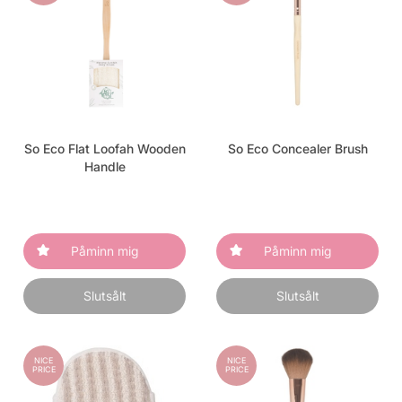
So Eco Flat Loofah Wooden
So Eco Concealer Brush
Handle
Påminn mig
Påminn mig
Slutsålt
Slutsålt
NICE
NICE
PRICE
PRICE