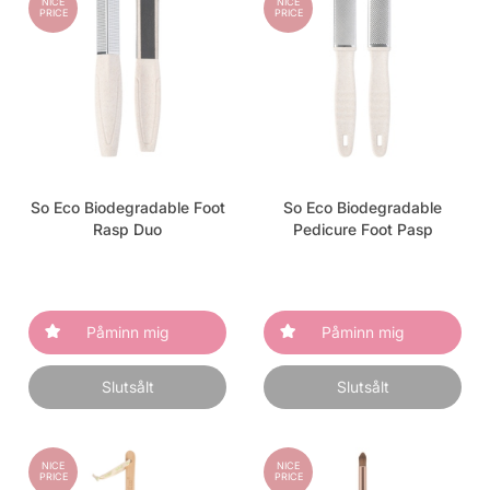
NICE
NICE
PRICE
PRICE
So Eco Biodegradable Foot
So Eco Biodegradable
Rasp Duo
Pedicure Foot Pasp
Påminn mig
Påminn mig
Slutsålt
Slutsålt
NICE
NICE
PRICE
PRICE