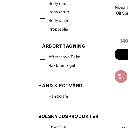
Tinted Day Cream
Bodylotion
Nivea 
Ögonkräm
Bodyscrub
Oil Sp
Bodywash
Kroppsolja
140
HÅRBORTTAGNING
Aftershave Balm
Rakkräm / gel
NICE
PRICE
HAND & FOTVÅRD
Handkräm
SOLSKYDDSPRODUKTER
Efter Sun