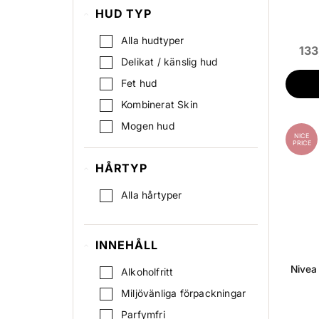
HUD TYP
Alla hudtyper
133
Delikat / känslig hud
Fet hud
Kombinerat Skin
Mogen hud
NICE
PRICE
Normal
HÅRTYP
Oren Hud
Pigmenterad hud
Alla hårtyper
Torr hud
INNEHÅLL
Nivea 
Alkoholfritt
Miljövänliga förpackningar
Parfymfri