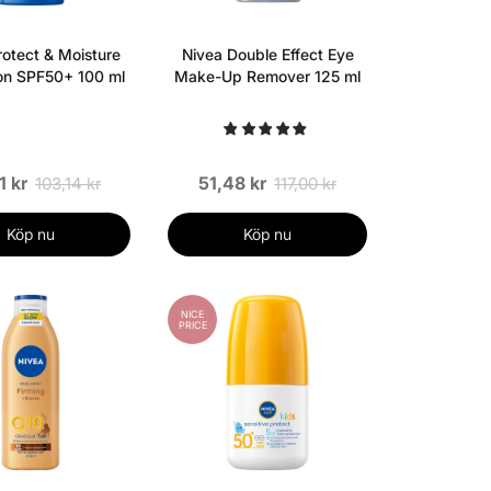
rotect & Moisture
Nivea Double Effect Eye
on SPF50+ 100 ml
Make-Up Remover 125 ml
1 kr
51,48 kr
103,14 kr
117,00 kr
Köp nu
Köp nu
NICE
PRICE