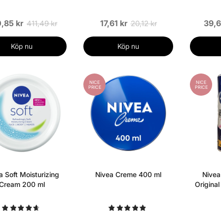
,85 kr
17,61 kr
39,6
411,49 kr
20,12 kr
Köp nu
Köp nu
NICE
NICE
PRICE
PRICE
a Soft Moisturizing
Nivea Creme 400 ml
Nivea
Cream 200 ml
Origina