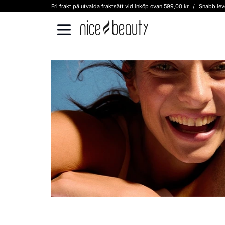
Fri frakt på utvalda fraktsätt vid inköp ovan 599,00 kr
/
Snabb lev