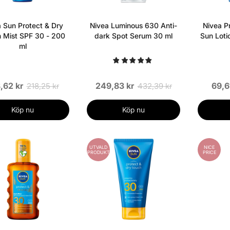
 Sun Protect & Dry
Nivea Luminous 630 Anti-
Nivea P
 Mist SPF 30 - 200
dark Spot Serum 30 ml
Sun Loti
ml
,62 kr
249,83 kr
69,6
218,25 kr
432,39 kr
Köp nu
Köp nu
UTVALD
NICE
PRODUKT
PRICE