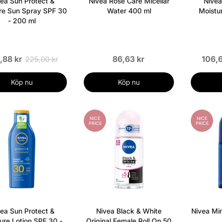
ea Sun Protect &
Nivea Rose Care Micellar
Nivea
re Sun Spray SPF 30
Water 400 ml
Moistu
- 200 ml
,88 kr
86,63 kr
106,6
225,00 kr
Köp nu
Köp nu
NICE
NICE
PRICE
PRICE
ea Sun Protect &
Nivea Black & White
Nivea Min
ure Lotion SPF 30 -
Original Female Roll On 50