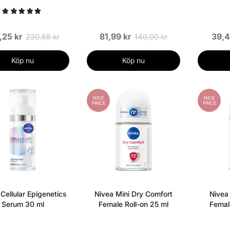
,25 kr
81,99 kr
39,4
220,58 kr
140,00 kr
Köp nu
Köp nu
NICE
NICE
PRICE
PRICE
Cellular Epigenetics
Nivea Mini Dry Comfort
Nivea
Serum 30 ml
Female Roll-on 25 ml
Femal