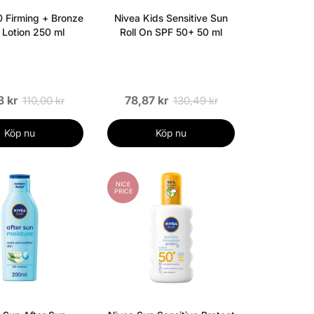
 Firming + Bronze
Nivea Kids Sensitive Sun
Lotion 250 ml
Roll On SPF 50+ 50 ml
3 kr
78,87 kr
110,00 kr
130,49 kr
Köp nu
Köp nu
NICE
PRICE