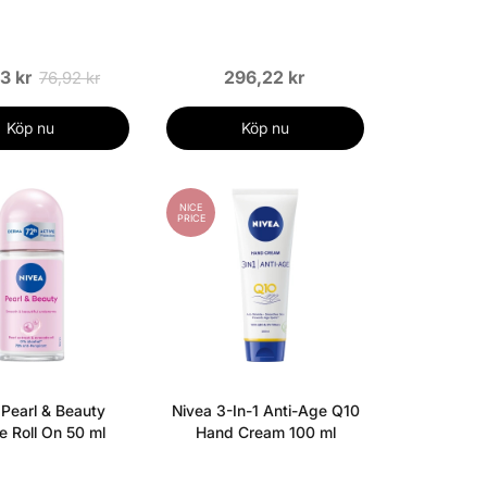
3 kr
296,22 kr
76,92 kr
Köp nu
Köp nu
NICE
PRICE
 Pearl & Beauty
Nivea 3-In-1 Anti-Age Q10
e Roll On 50 ml
Hand Cream 100 ml