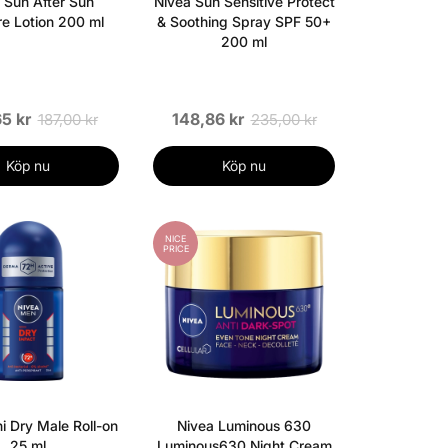
 Sun After Sun
Nivea Sun Sensitive Protect
re Lotion 200 ml
& Soothing Spray SPF 50+
200 ml
5 kr
148,86 kr
187,00 kr
235,00 kr
Köp nu
Köp nu
NICE
PRICE
i Dry Male Roll-on
Nivea Luminous 630
25 ml
Luminous630 Night Cream