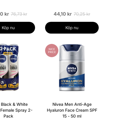
0 kr
44,10 kr
76,73 kr
70,25 kr
Köp nu
Köp nu
NICE
PRICE
 Black & White
Nivea Men Anti-Age
l Female Spray 2-
Hyaluron Face Cream SPF
Pack
15 - 50 ml