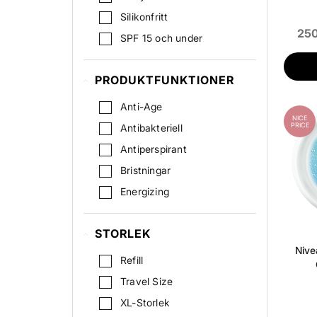
Silikonfritt
250
SPF 15 och under
SPF 16-30
PRODUKTFUNKTIONER
SPF 31-50
Tvålfri
Anti-Age
NICE
Vegan Friendly
PRICE
Antibakteriell
Antiperspirant
Bristningar
Energizing
Firming
STORLEK
Fukt
Nive
Glow
Refill
Irritation/Klåda
Travel Size
Kylning
XL-Storlek