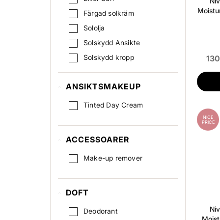
Niv
Moistu
Färgad solkräm
Sololja
Solskydd Ansikte
Solskydd kropp
130
Sun Stick
ANSIKTSMAKEUP
Tinted Day Cream
NICE
PRICE
ACCESSOARER
Make-up remover
DOFT
Niv
Deodorant
Moist