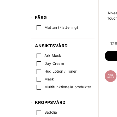
Nivea
FÄRG
Touch
Mattan (Flattening)
128
ANSIKTSVÅRD
Ark Mask
Day Cream
Hud Lotion / Toner
NICE
PRICE
Mask
Multifunktionella produkter
Nattkräm
KROPPSVÅRD
Scrub / Peeling
Serum
Badolja