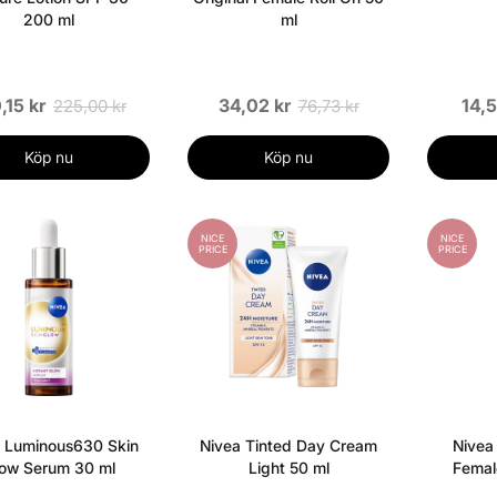
200 ml
ml
,15 kr
34,02 kr
14,5
225,00 kr
76,73 kr
Köp nu
Köp nu
NICE
NICE
PRICE
PRICE
 Luminous630 Skin
Nivea Tinted Day Cream
Nivea
ow Serum 30 ml
Light 50 ml
Femal