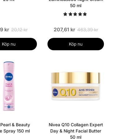
50 ml
9 kr
207,61 kr
20,12 kr
463,39 kr
Köp nu
Köp nu
 Pearl & Beauty
Nivea Q10 Collagen Expert
e Spray 150 ml
Day & Night Facial Butter
50 ml