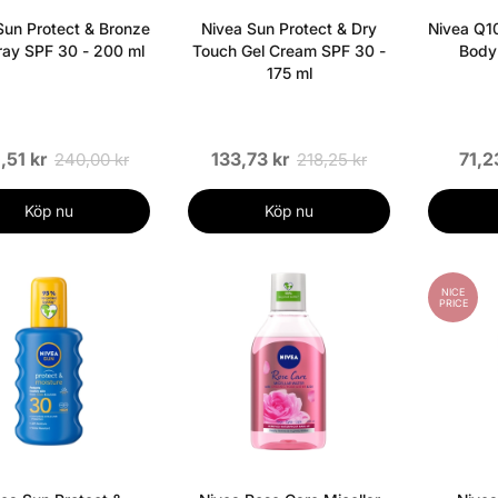
Sun Protect & Bronze
Nivea Sun Protect & Dry
Nivea Q10
ray SPF 30 - 200 ml
Touch Gel Cream SPF 30 -
Body 
175 ml
,51 kr
133,73 kr
71,2
240,00 kr
218,25 kr
Köp nu
Köp nu
NICE
PRICE