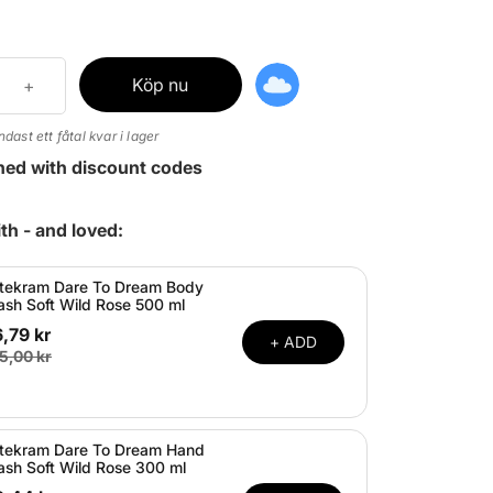
Köp nu
ndast ett fåtal kvar i lager
ned with discount codes
th - and loved:
tekram Dare To Dream Body
sh Soft Wild Rose 500 ml
,79 kr
+ ADD
5,00 kr
tekram Dare To Dream Hand
sh Soft Wild Rose 300 ml