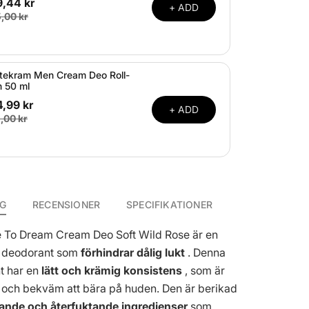
9,44 kr
+ ADD
,00 kr
tekram Men Cream Deo Roll-
 50 ml
,99 kr
+ ADD
,00 kr
NG
RECENSIONER
SPECIFIKATIONER
 To Dream Cream Deo Soft Wild Rose är en
n deodorant som
förhindrar dålig lukt
. Denna
t har en
lätt och krämig konsistens
, som är
ra och bekväm att bära på huden. Den är berikad
ande och återfuktande ingredienser
som