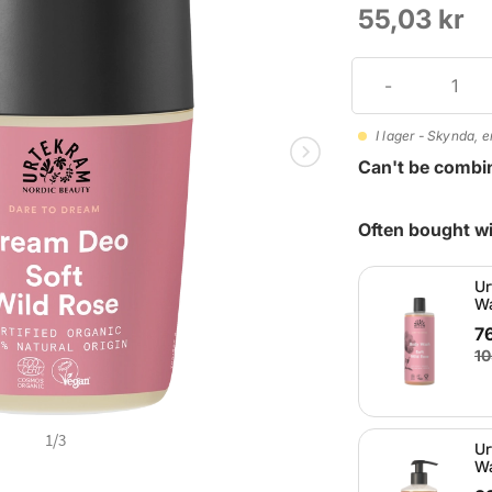
55,03 kr
I lager - Skynda, e
Can't be combi
Often bought wi
Ur
Wa
76
10
1
/
3
Ur
Wa