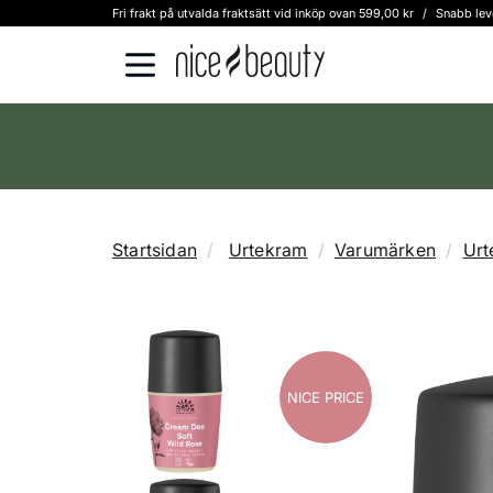
Fri frakt på utvalda fraktsätt vid inköp ovan 599,00 kr
/
Snabb lev
Startsidan
Urtekram
Varumärken
Urt
NICE PRICE
NICE PRICE
NICE PRICE