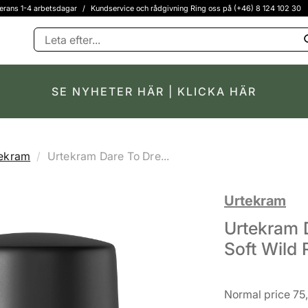
erans 1-4 arbetsdagar
/
Kundservice och rådgivning Ring oss på (+46) 8 124 102 30
SE NYHETER HÄR | KLICKA HÄR
ekram
Urtekram Dare To Dre...
Urtekram
Urtekram 
Soft Wild 
Normal price 75