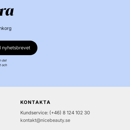
ra
inkorg
l nyhetsbrevet
n del
t och
KONTAKTA
Kundservice: (+46) 8 124 102 30
kontakt@nicebeauty.se