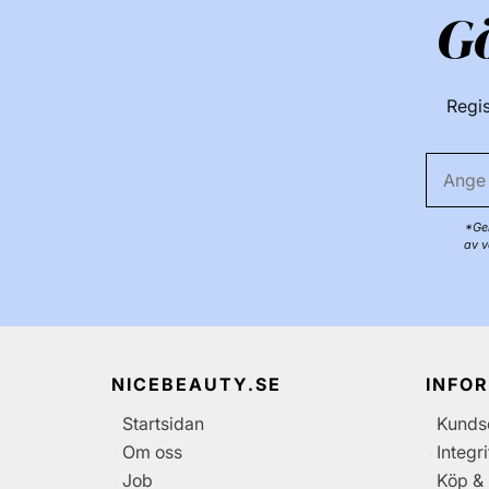
G
Regis
*Gen
av v
NICEBEAUTY.SE
INFO
Startsidan
Kunds
Om oss
Integr
Job
Köp & 