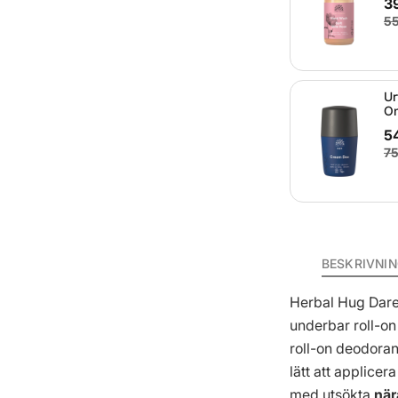
3
55
Ur
On
54
75
BESKRIVNI
Herbal Hug Dare
underbar roll-o
roll-on deodoran
lätt att applice
med utsökta
när