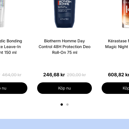
Dulcis Oil, Zinc 
Damascena Flower
glycin sojaolja,
tokoferol, natriu
Geraniol, Limone
dic Bonding
Biotherm Homme Day
Kérastase N
organiskt eller t
e Leave-In
Control 48H Protection Deo
Magic Night
ursprung totalt
t 150 ml
Roll-On 75 ml
Greenlife enlig
Se allt från det
246,68 kr
608,82 k
464,00 kr
290,00 kr
 nu
Köp nu
Köp
1
2