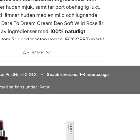
er huden mjuk, samt tar bort obehaglig lukt,
d lämnar huden med en mild och lugnande
g Dare To Dream Cream Deo Soft Wild Rose är
d av ingredienser med
100% naturligt
sutom är deodoranten vegan, ECOCERT-märkt
baserade förpackningar gjorda av sockerrör.
LÄS MER
 och doftande hela dagen med Urtekram Dare To
o Soft Wild Rose.
Fördel:
- Roll-on deodorant -
hudtyper - Förhindrar och tar bort dålig lukt
 med PostNord & GLS
Snabb leverans: 1-4 arbetsdagar
konsistens - Håller huden mjuk, skyddad och
muläret finns under
Retur
 lugnande rosdoft Ingredienser av 100% naturligt
ogiskt - Växtbaserade förpackningar gjorda av
OCERT -märke - Veganskt
Ansökan:
-
h torr hud i armhålorna - Används vid behov
Aloe Barbadensis Leaf Extract, Aqua, Triethyl
s Starch, Propanediol, Polyglyceryl-3 Dicitrate
um Alum, Cetyl Alcohol, Prunus Amygdalus