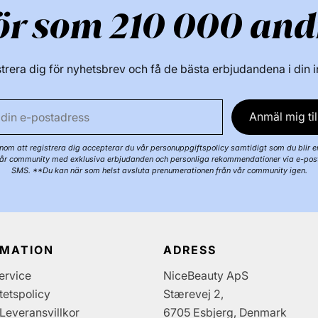
ör som 210 000 and
trera dig för nyhetsbrev och få de bästa erbjudandena i din 
Anmäl mig til
om att registrera dig accepterar du vår personuppgiftspolicy samtidigt som du blir e
år community med exklusiva erbjudanden och personliga rekommendationer via e-pos
SMS. **Du kan när som helst avsluta prenumerationen från vår community igen.
RMATION
ADRESS
ervice
NiceBeauty ApS
itetspolicy
Stærevej 2,
Leveransvillkor
6705 Esbjerg, Denmark