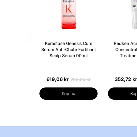
Kérastase Genesis Cure
Redken Aci
Serum Anti-Chute Fortifiant
Concentrat
Scalp Serum 90 ml
Treatmen
619,06 kr
352,72 kr
752,00 kr
Köp nu
Köp