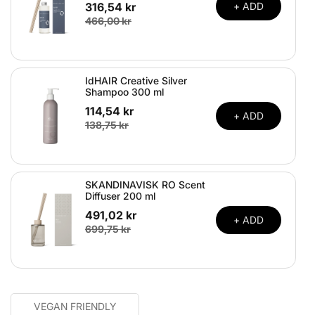
316,54 kr
+ ADD
466,00 kr
IdHAIR Creative Silver
Shampoo 300 ml
114,54 kr
+ ADD
138,75 kr
SKANDINAVISK RO Scent
Diffuser 200 ml
491,02 kr
+ ADD
699,75 kr
VEGAN FRIENDLY