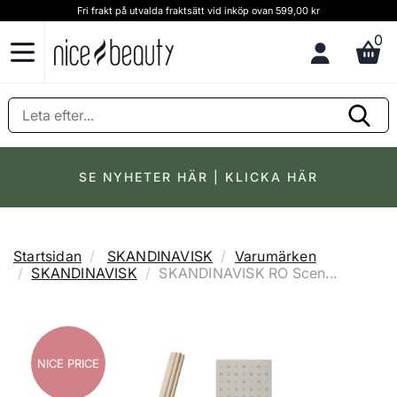
Fri frakt på utvalda fraktsätt vid inköp ovan 599,00 kr
0
SE NYHETER HÄR | KLICKA HÄR
Startsidan
SKANDINAVISK
Varumärken
SKANDINAVISK
SKANDINAVISK RO Scen...
NICE PRICE
NICE PRICE
NICE PRICE
NICE PRICE
NICE PRICE