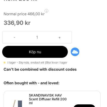
i
Normal price 466,00 kr
336,90 kr
Köp nu
I lager - Skynda, endast ett fåtal kvar i lager
Can't be combined with discount codes
Often bought with - and loved:
SKANDINAVISK HAV
Scent Diffuser Refill 200
ml