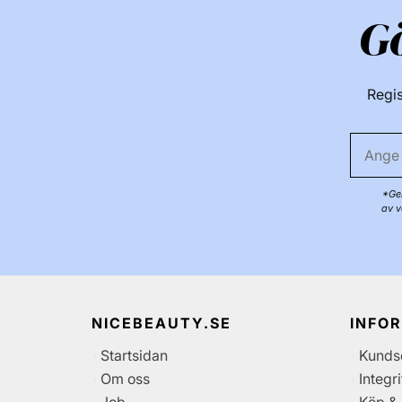
G
Regis
*Gen
av v
NICEBEAUTY.SE
INFO
Startsidan
Kunds
Om oss
Integr
Job
Köp & 