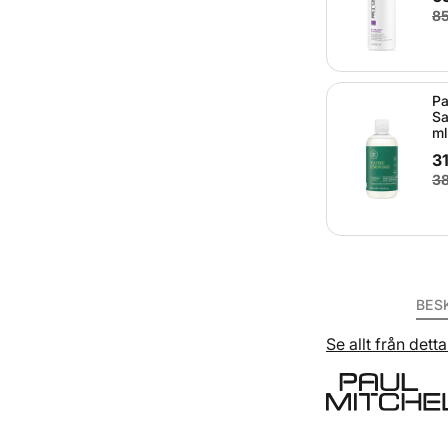
85
Pa
Sa
ml
3
38
BES
Se allt från det