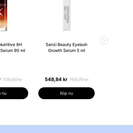
utritive 8H
Sanzi Beauty Eyelash
Lavinde C
 Serum 90 ml
Growth Serum 5 ml
ULTIMATE Le
7 ml -
r
548,84 kr
311,
728,00 kr
763,75 kr
 nu
Köp nu
Köp