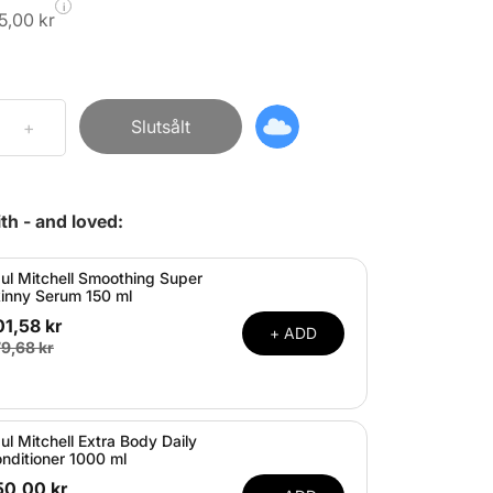
i
5,00 kr
Slutsålt
th - and loved:
ul Mitchell Smoothing Super
inny Serum 150 ml
1,58 kr
+ ADD
9,68 kr
ul Mitchell Extra Body Daily
nditioner 1000 ml
50,00 kr