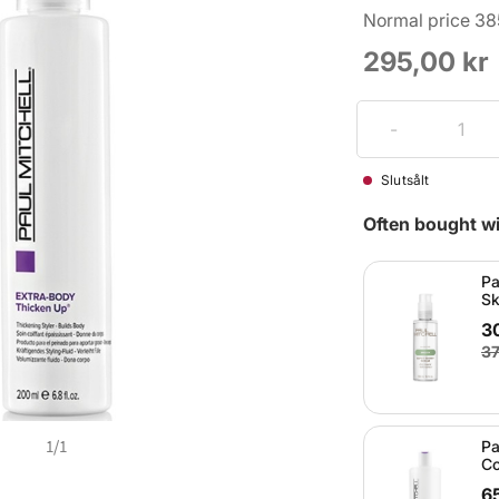
Normal price 38
295,00 kr
Slutsålt
Often bought wi
Pa
Sk
30
37
1
/
1
Pa
Co
6