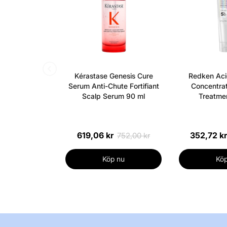
Kérastase Genesis Cure
Redken Aci
Serum Anti-Chute Fortifiant
Concentrat
Scalp Serum 90 ml
Treatmen
619,06 kr
352,72 kr
752,00 kr
Köp nu
Köp