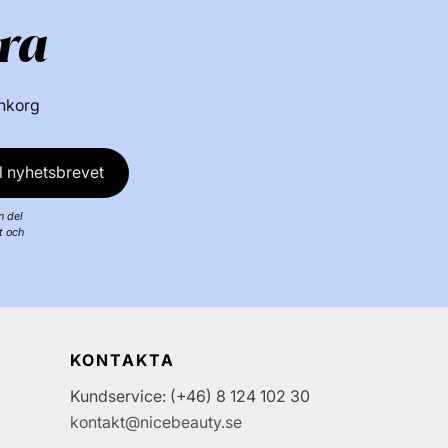
ra
inkorg
l nyhetsbrevet
n del
t och
KONTAKTA
Kundservice: (+46) 8 124 102 30
kontakt@nicebeauty.se