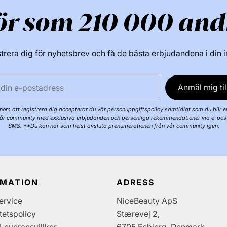
ör som 210 000 and
trera dig för nyhetsbrev och få de bästa erbjudandena i din 
Anmäl mig til
om att registrera dig accepterar du vår personuppgiftspolicy samtidigt som du blir e
år community med exklusiva erbjudanden och personliga rekommendationer via e-pos
SMS. **Du kan när som helst avsluta prenumerationen från vår community igen.
RMATION
ADRESS
ervice
NiceBeauty ApS
itetspolicy
Stærevej 2,
Leveransvillkor
6705 Esbjerg, Denmark