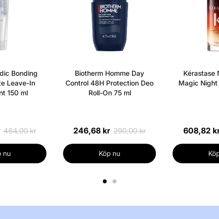
dic Bonding
Biotherm Homme Day
Kérastase N
e Leave-In
Control 48H Protection Deo
Magic Night
t 150 ml
Roll-On 75 ml
246,68 kr
608,82 k
464,00 kr
290,00 kr
 nu
Köp nu
Köp
1
2