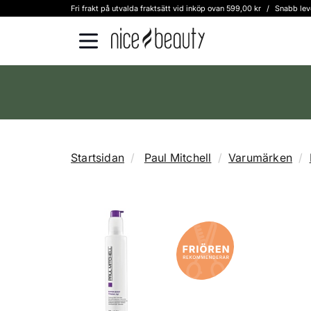
Fri frakt på utvalda fraktsätt vid inköp ovan 599,00 kr
/
Snabb lev
Startsidan
Paul Mitchell
Varumärken