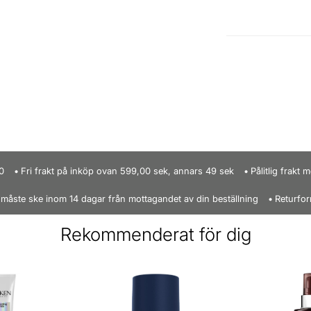
0
Fri frakt på inköp ovan 599,00 sek, annars 49 sek
Pålitlig frakt
 måste ske inom 14 dagar från mottagandet av din beställning
Returfor
Rekommenderat för dig