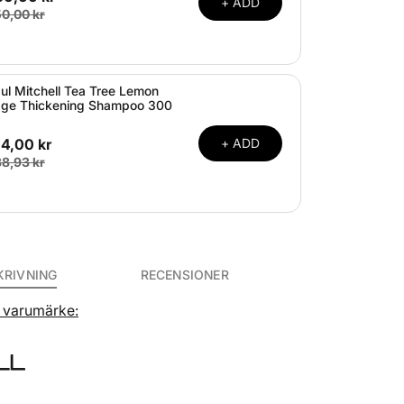
+ ADD
0,00 kr
ul Mitchell Tea Tree Lemon
ge Thickening Shampoo 300
14,00 kr
+ ADD
8,93 kr
KRIVNING
RECENSIONER
ta varumärke: