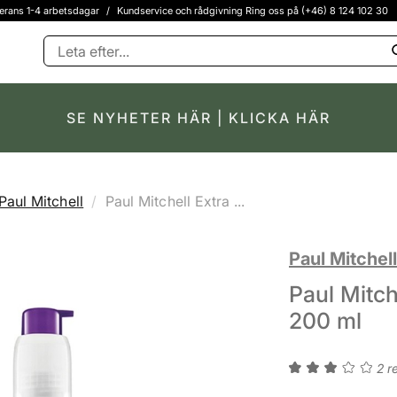
erans 1-4 arbetsdagar
/
Kundservice och rådgivning Ring oss på (+46) 8 124 102 30
SE NYHETER HÄR | KLICKA HÄR
Paul Mitchell
Paul Mitchell Extra ...
Paul Mitchell
Paul Mitch
200 ml
2 r