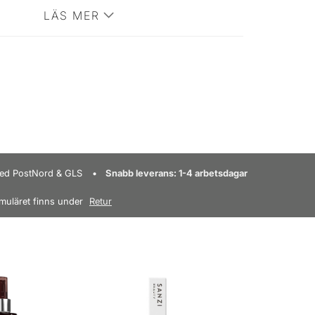
LÄS MER
 med PostNord & GLS
Snabb leverans: 1-4 arbetsdagar
muläret finns under
Retur