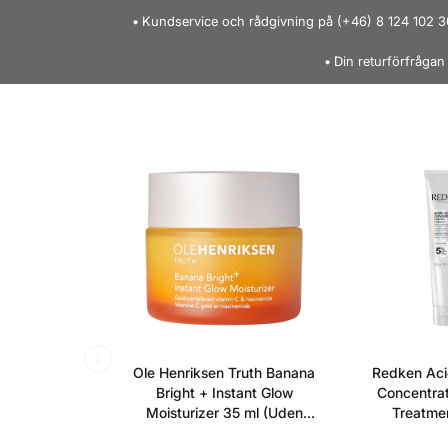
Kundservice och rådgivning på (+46) 8 124 102 3
Din returförfrågan
Ole Henriksen Truth Banana
Redken Aci
Bright + Instant Glow
Concentrat
Moisturizer 35 ml (Uden
Treatmen
æske)