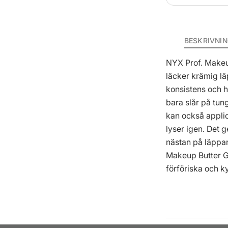
BESKRIVNI
NYX Prof. Makeup
läcker krämig lä
konsistens och h
bara slår på tun
kan också applic
lyser igen. Det 
nästan på läppar
Makeup Butter Gl
förföriska och k
Fördelar:
- Läppglans