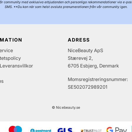
år community med exklusiva erbjudanden och personliga rekommendationer via e-pos
SMS. **Du kan när som helst avsluta prenumerationen från vår community igen.
RMATION
ADRESS
ervice
NiceBeauty ApS
itetspolicy
Stærevej 2,
Leveransvillkor
6705 Esbjerg, Denmark
Momsregistreringsnummer:
es
SE502072989201
© Nicebeauty.se