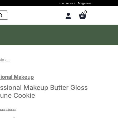
Kundservice
Magazine
0
ak...
ional Makeup
ssional Makeup Butter Gloss
tune Cookie
ecensioner