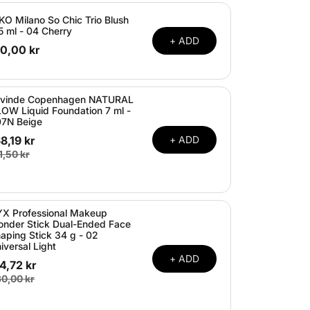
KO Milano So Chic Trio Blush
5 ml - 04 Cherry
+ ADD
70,00 kr
avinde Copenhagen NATURAL
OW Liquid Foundation 7 ml -
7N Beige
8,19 kr
+ ADD
1,50 kr
X Professional Makeup
nder Stick Dual-Ended Face
aping Stick 34 g - 02
iversal Light
+ ADD
4,72 kr
0,00 kr