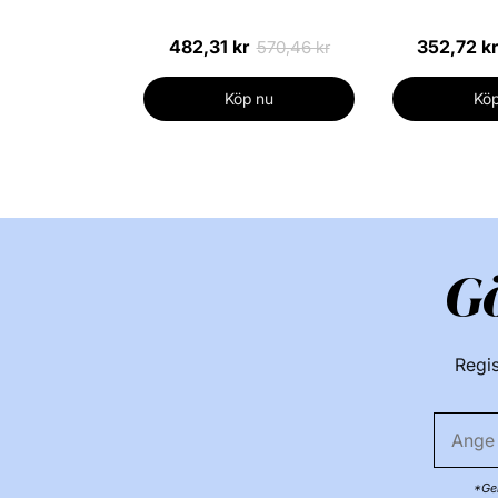
482,31 kr
352,72 kr
570,46 kr
Köp nu
Köp
G
Regis
*Gen