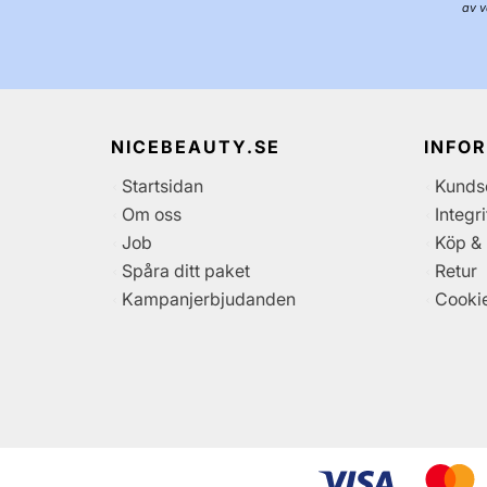
av v
NICEBEAUTY.SE
INFO
Startsidan
Kunds
Om oss
Integr
Job
Köp & 
Spåra ditt paket
Retur
Kampanjerbjudanden
Cooki