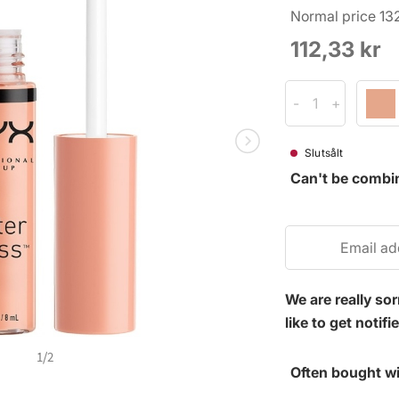
Normal price 13
112,33 kr
Slutsålt
Can't be combi
We are really so
like to get notif
1
/
2
Often bought wi