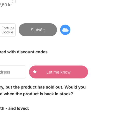
i
2,50 kr
Fortune
Slutsålt
Cookie
ned with discount codes
Let me know
rry, but the product has sold out. Would you
ied when the product is back in stock?
th - and loved: