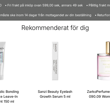
- Silkeslen slät 
0
Fri frakt på inköp ovan 599,00 sek, annars 49 sek
Pålitlig frakt
- Med en fin söt
 måste ske inom 14 dagar från mottagandet av din beställning
Returfor
- Kan användas 
- Redo för mede
Rekommenderat för dig
- Känner mig int
- Extremt hållbar
Använd
:
- Applicera på r
Se allt från det
dic Bonding
Sanzi Beauty Eyelash
ZarkoPerfume 
e Leave-In
Growth Serum 5 ml
090.09 Wome
t 150 ml