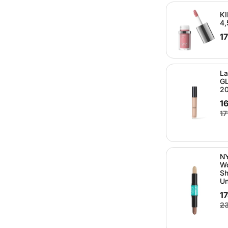
KI
4,
1
L
GL
20
16
17
NY
Wo
Sh
Un
17
23