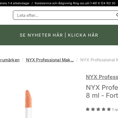
erans 1-4 arbetsdagar
/
Kundservice och rådgivning Ring oss på (+46) 8 124 102 30
SE NYHETER HÄR | KLICKA HÄR
arumärken
NYX Professional Mak...
NYX Professional M
NYX Profess
NYX Profe
8 ml - For
1 r