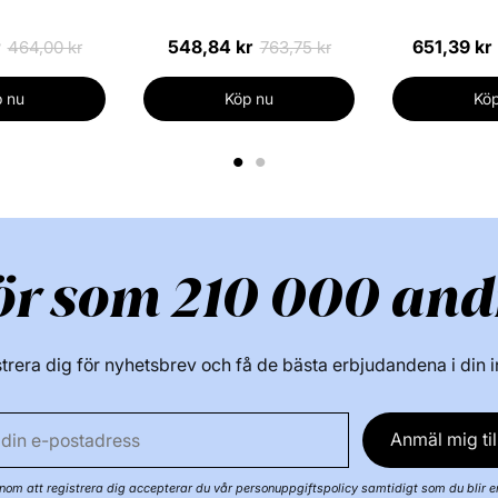
548,84 kr
651,39 kr
464,00 kr
763,75 kr
 nu
Köp nu
Köp
1
2
ör som 210 000 and
trera dig för nyhetsbrev och få de bästa erbjudandena i din 
Anmäl mig til
om att registrera dig accepterar du vår personuppgiftspolicy samtidigt som du blir e