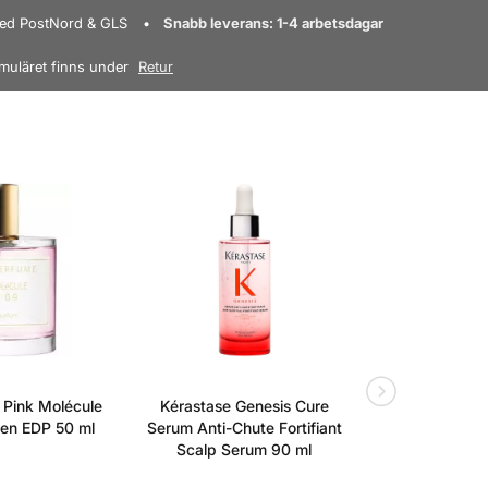
konsistens
 med PostNord & GLS
Snabb leverans: 1-4 arbetsdagar
 smak
muläret finns under
Retur
ensam eller ovanpå läppstift
lstäckning
e klibbig
t
ena läppar eller ovanpå läppstift
ta varumärke:
Pink Molécule
Kérastase Genesis Cure
Kérastase N
n EDP 50 ml
Serum Anti-Chute Fortifiant
Magic Night
Scalp Serum 90 ml