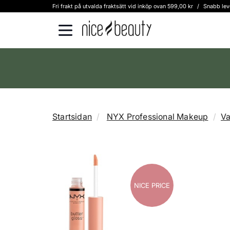
Fri frakt på utvalda fraktsätt vid inköp ovan 599,00 kr
/
Snabb lev
Startsidan
NYX Professional Makeup
V
NICE PRICE
NICE PRICE