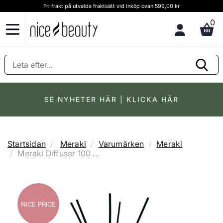
Fri frakt på utvalda fraktsätt vid inköp ovan 599,00 kr
0
SE NYHETER HÄR | KLICKA HÄR
Startsidan
Meraki
Varumärken
Meraki
Meraki Diffuser 100 ...
NICE PRICE
NICE PRICE
NICE PRICE