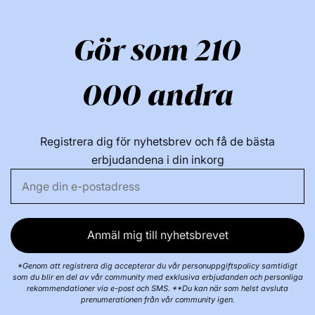
3-(o-etylfenyl)-2,2-dimetylpropionaldehyd; 1-(2,6,6-
trimetyl-l-cyklohexen-l-yl)pent-l-en-3-on; Pin-2(10)s;
Gör som 210
7-hydroxicitronellal; [la(E),2a]-1-(2,6,6-
trimetylcyklohex-3-en-1-yl)but-2-en-1-on;
dimetylcyklohex-3-en-l-karbaldehyd; cis-hex-3-en-1-
000 andra
ylmetylkarbonat.
Se allt från detta varumärke:
Registrera dig för nyhetsbrev och få de bästa
erbjudandena i din inkorg
Anmäl mig till nyhetsbrevet
*Genom att registrera dig accepterar du vår personuppgiftspolicy samtidigt
som du blir en del av vår community med exklusiva erbjudanden och personliga
rekommendationer via e-post och SMS. **Du kan när som helst avsluta
prenumerationen från vår community igen.