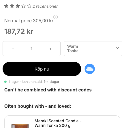
2 recensioner
i
Normal price 305,00 kr
187,72 kr
Warm
Tonka
Köp nu
I lager - Leveranstid, 1-4 dagar
Can't be combined with discount codes
Often bought with - and loved:
Meraki Scented Candle -
Warm Tonka 200 g