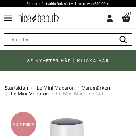
Fri frakt på utvalda fraktsätt vid inköp ovan 599,00 kr
0
SE NYHETER HÄR | KLICKA HÄR
Startsidan
Le Mini Macaron
Varumärken
Le Mini Macaron
Le Mini Macaron Gel ...
NICE PRICE
NICE PRICE
NICE PRICE
NICE PRICE
NICE PRICE
NICE PRICE
NICE PRICE
NICE PRICE
NICE PRICE