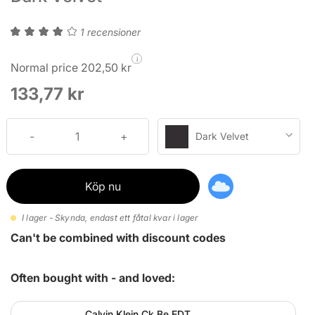
1 recensioner
i
Normal price 202,50 kr
133,77 kr
Dark Velvet
Köp nu
I lager - Skynda, endast ett fåtal kvar i lager
Can't be combined with discount codes
Often bought with - and loved:
Calvin Klein Ck Be EDT