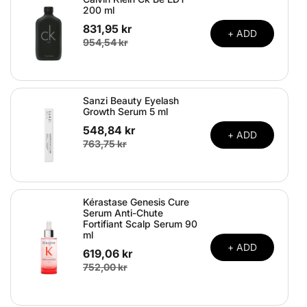
200 ml
831,95 kr
+ ADD
954,54 kr
Sanzi Beauty Eyelash
Growth Serum 5 ml
548,84 kr
+ ADD
763,75 kr
Kérastase Genesis Cure
Serum Anti-Chute
Fortifiant Scalp Serum 90
ml
+ ADD
619,06 kr
752,00 kr