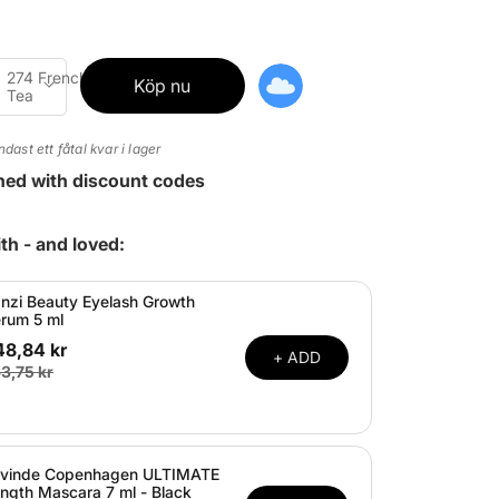
274 French
Köp nu
Tea
ndast ett fåtal kvar i lager
ned with discount codes
th - and loved:
nzi Beauty Eyelash Growth
rum 5 ml
48,84 kr
+ ADD
3,75 kr
vinde Copenhagen ULTIMATE
ngth Mascara 7 ml - Black