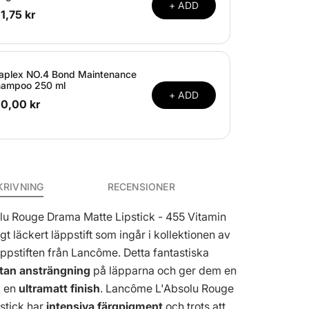
+ ADD
1,75 kr
aplex NO.4 Bond Maintenance
ampoo 250 ml
+ ADD
10,00 kr
KRIVNING
RECENSIONER
u Rouge Drama Matte Lipstick - 455 Vitamin
igt läckert läppstift som ingår i kollektionen av
ppstiften från Lancôme. Detta fantastiska
utan ansträngning
på läpparna och ger dem en
d en
ultramatt finish
. Lancôme L'Absolu Rouge
stick har
intensiva färgpigment
och trots att