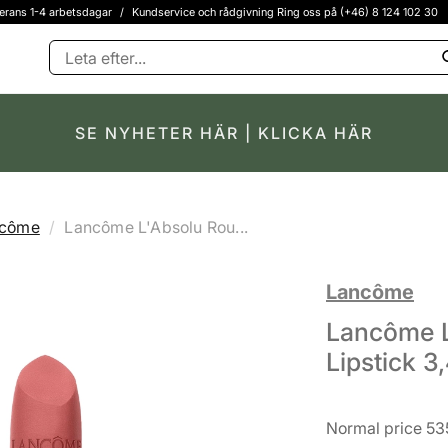
erans 1-4 arbetsdagar
/
Kundservice och rådgivning Ring oss på (+46) 8 124 102 30
SE NYHETER HÄR | KLICKA HÄR
ncôme
Lancôme L'Absolu Rou...
Lancôme
Lancôme L
Lipstick 3
Normal price 53