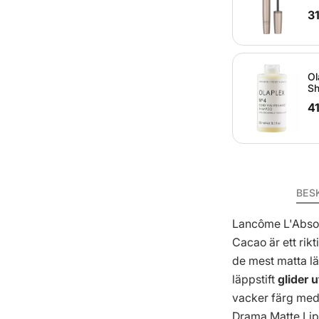
31
Ol
Sh
4
BES
Lancôme L'Absol
Cacao är ett rikt
de mest matta lä
läppstift
glider 
vacker färg me
Drama Matte Lip