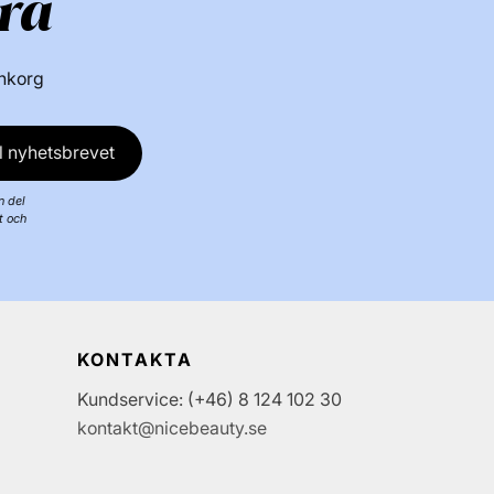
ra
ta varumärke:
inkorg
l nyhetsbrevet
n del
t och
KONTAKTA
Kundservice: (+46) 8 124 102 30
kontakt@nicebeauty.se