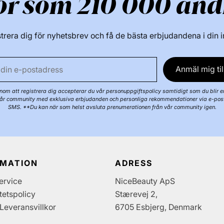
ör som 210 000 and
Se allt från det
trera dig för nyhetsbrev och få de bästa erbjudandena i din 
Anmäl mig til
om att registrera dig accepterar du vår personuppgiftspolicy samtidigt som du blir e
år community med exklusiva erbjudanden och personliga rekommendationer via e-pos
SMS. **Du kan när som helst avsluta prenumerationen från vår community igen.
RMATION
ADRESS
ervice
NiceBeauty ApS
itetspolicy
Stærevej 2,
Leveransvillkor
6705 Esbjerg, Denmark