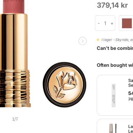
379,14 kr
I lager - Skynda, e
Can't be combi
Often bought wi
Sa
Se
5
76
1
/
7
La
Le