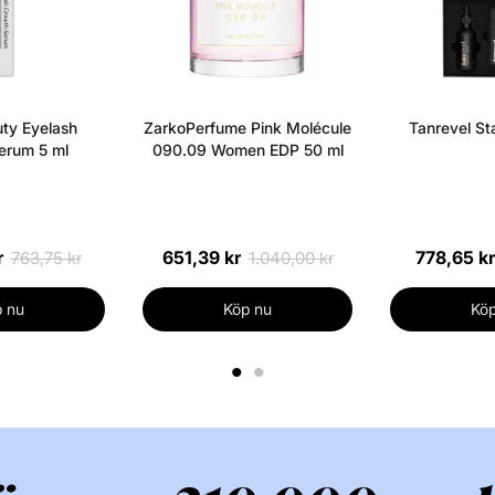
DIMETHICONE 
• CI 77492 / J
CERA MICROCRI
MICROCRISTALL
ty Eyelash
ZarkoPerfume Pink Molécule
Tanrevel Sta
SILSESQUIOXANE
erum 5 ml
090.09 Women EDP 50 ml
JÄRNOXIDER • CI
YELLOW 6 LAKE
BLOMMAEXTRAK
CERAMID NP • 
r
651,39 kr
778,65 kr
763,75 kr
1.040,00 kr
VATENTRIETHO
• TRIHYDROXY
 nu
Köp nu
Köp
ALKOHOL • TIT
• HYDROXYPRO
1
2
SYNTETISKT VA
PENTAERYTRIT
• H • HEXYL C
DOFT (FIL T7003