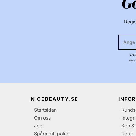
G
Regis
*Gen
av v
NICEBEAUTY.SE
INFO
Startsidan
Kunds
Om oss
Integr
Job
Köp & 
Spåra ditt paket
Retur