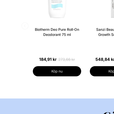
Biotherm Deo Pure Roll-On
Sanzi Beau
Deodorant 75 ml
Growth S
184,91 kr
548,84 k
273,66 kr
Köp nu
Köp