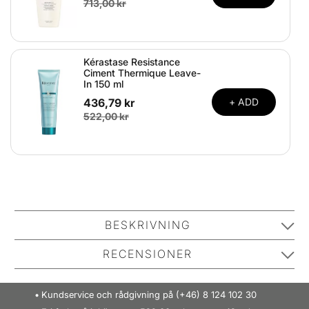
713,00 kr
Kérastase Resistance
Ciment Thermique Leave-
In 150 ml
436,79 kr
+ ADD
522,00 kr
BESKRIVNING
Se allt från detta varumärke:
RECENSIONER
Kunderna har gett 5.0 av 5 stjärnor
Kundservice och rådgivning på (+46) 8 124 102 30