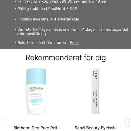
5.0
Fri frakt på inköp ovan 599,00 sek, annars 49 sek
Pålitlig frakt med PostNord & GLS
Baserat på 1 recensioner
Snabb leverans: 1-4 arbetsdagar
Din returförfrågan måste ske inom 14 dagar från mottagandet
av din beställning
SKRIVA EN RECENSION
Returformuläret finns under
Retur
Rekommenderat för dig
Biotherm Deo Pure Roll-
Sanzi Beauty Eyelash