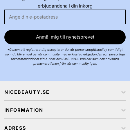
erbjudandena i din inkorg
Anmäl mig till nyhetsbrevet
*Genom att registrera dig accepterar du vår personuppgiftspolicy samtidigt
som du blir en del av vår community med exklusiva erbjudanden och personliga
rekommendationer via e-post och SMS. **Du kan när som helst avsluta
prenumerationen från vår community igen.
NICEBEAUTY.SE
Startsidan
INFORMATION
Om oss
Job
Kundservice
Spåra ditt paket
ADRESS
Integritetspolicy