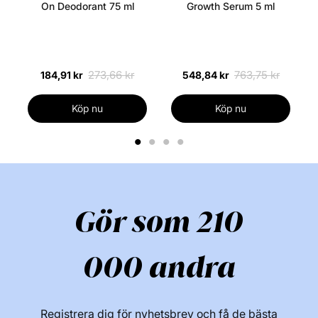
On Deodorant 75 ml
Growth Serum 5 ml
273,66 kr
763,75 kr
184,91 kr
548,84 kr
Köp nu
Köp nu
1
2
3
4
Gör som 210
000 andra
Registrera dig för nyhetsbrev och få de bästa