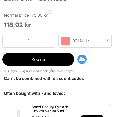
i
Normal price 175,00 kr
118,92 kr
001 Nude
Köp nu
I lager - Skynda, endast ett fåtal kvar i lager
Can't be combined with discount codes
Often bought with - and loved:
Sanzi Beauty Eyelash
Growth Serum 5 ml