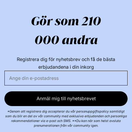
hexylglykol, phenyl781-dioxioxid, titandioxidioxid,
titaniumdioxioxid, titaniumdioxid, 78
Gör som 210
77492\Järnoxider, CI 15850\Röd 7, CI
77491\Järnoxider.
000 andra
Se allt från detta varumärke:
Registrera dig för nyhetsbrev och få de bästa
erbjudandena i din inkorg
Anmäl mig till nyhetsbrevet
*Genom att registrera dig accepterar du vår personuppgiftspolicy samtidigt
som du blir en del av vår community med exklusiva erbjudanden och personliga
rekommendationer via e-post och SMS. **Du kan när som helst avsluta
prenumerationen från vår community igen.