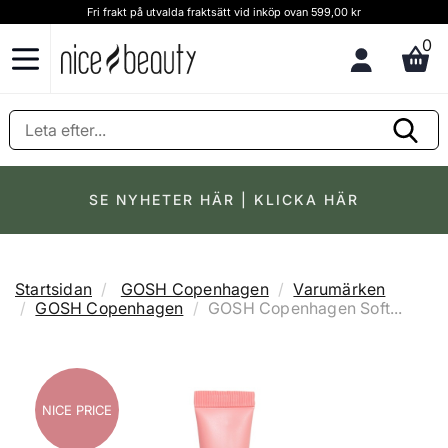
Fri frakt på utvalda fraktsätt vid inköp ovan 599,00 kr
0
SE NYHETER HÄR | KLICKA HÄR
Startsidan
GOSH Copenhagen
Varumärken
GOSH Copenhagen
GOSH Copenhagen Soft...
NICE PRICE
NICE PRICE
NICE PRICE