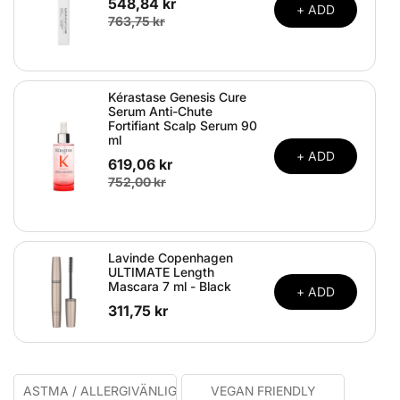
548,84 kr
+ ADD
763,75 kr
Kérastase Genesis Cure
Serum Anti-Chute
Fortifiant Scalp Serum 90
ml
+ ADD
619,06 kr
752,00 kr
Lavinde Copenhagen
ULTIMATE Length
Mascara 7 ml - Black
+ ADD
311,75 kr
ASTMA / ALLERGIVÄNLIGT
VEGAN FRIENDLY