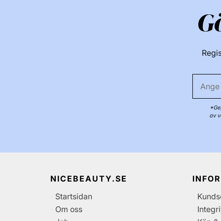
G
Regis
*Gen
av v
NICEBEAUTY.SE
INFO
Startsidan
Kunds
Om oss
Integr