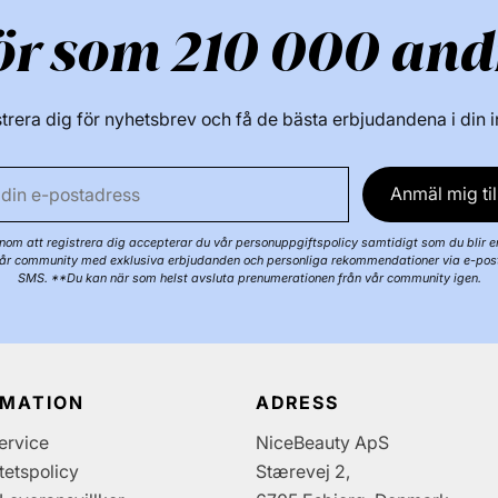
bomullstuss IN
ör som 210 000 and
Rengöring på en 
den torka i ca. 3
vid nagelytan ef
trera dig för nyhetsbrev och få de bästa erbjudandena i din 
Undvik kontakt 
lager Base Coat 
Anmäl mig til
lampa
Steg 3 - 
nagelband - Appl
om att registrera dig accepterar du vår personuppgiftspolicy samtidigt som du blir e
30 sekunder - App
år community med exklusiva erbjudanden och personliga rekommendationer via e-pos
SMS. **Du kan när som helst avsluta prenumerationen från vår community igen.
och härda igen 
kontakt med hud 
Top Coat och hä
Rengöring/Toppf
redo att använd
RMATION
ADRESS
bomullsrondell -
ervice
NiceBeauty ApS
hela nageln och 
itetspolicy
Stærevej 2,
dynan så att du 