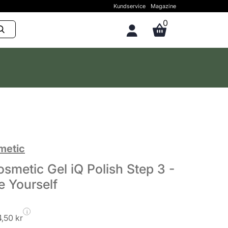
Kundservice
Magazine
0
metic
smetic Gel iQ Polish Step 3 -
e Yourself
i
,50 kr