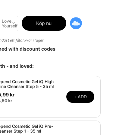
Love
Köp nu
Yourself
ndast ett fåtal kvar i lager
ned with discount codes
th - and loved:
pend Cosmetic Gel iQ High
ine Cleanser Step 5 - 35 ml
,99 kr
+ ADD
,50 kr
pend Cosmetic Gel iQ Pre-
eanser Step 1 - 35 ml