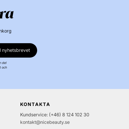
NAN härdning
Steg 1 - Rengöring:
- Kom För -
ra
bomullsrondell - Rengör nageln noggrant - Låt
0 sekunder så att nageln är helt torr - Rör inte
ter att den har rengjorts
Steg 2 - Baslack:
-
inkorg
med hud och nagelband - Applicera ett tunt
- Härda den i 30 sekunder i Gel iQ UV/LED -
l nyhetsbrevet
Polera/färg:
- Undvik kontakt med hud och
icera ett tunt lager Gel iQ Polish och härda i
n del
licera ytterligare ett tunt lager Gel iQ Polish
t och
i 30 sekunder
Steg 4 - Top Coat:
- Undvik
och nagelband - Applicera ett tunt lager av
rda i 30 sekunder
Steg 5 -
inish:
- Se till att du har minst 12 bomull kuddar
as - Få mycket High Shine Cleanser på en
KONTAKTA
 Placera den våta ytan av bomullsrondellen på
Kundservice: (+46) 8 124 102 30
vänta i 5 sekunder - Tryck med 2 fingrar på
kontakt@nicebeauty.se
får ett jämnt tryck på hela nagelytan - Dra