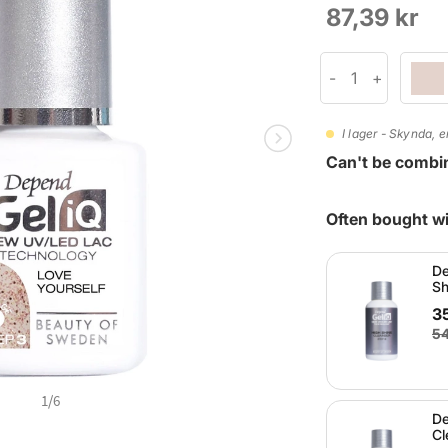
87,39 kr
I lager - Skynda, e
Can't be combi
Often bought wi
De
Sh
35
54
1
/
6
De
Cl