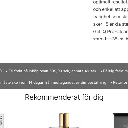
optimalt resulta
och enkel att ap
fyllighet som ski
sker i 5 enkla s
Gel iQ Pre-Clea
step-1---35-ml.h
3: Depend Gel iQ
Gel iQ Top Coat
(/ depend-cosme
ml.html) - Gel i
0
Fri frakt på inköp ovan 599,00 sek, annars 49 sek
Pålitlig frakt
applicering av b
 måste ske inom 14 dagar från mottagandet av din beställning
Returfor
startkit
här
) Du 
med filning elle
Rekommenderat för dig
din nagelkvalite
mild Pre-Cleans
iQ UV/LED-lampa
på 30 sekunder 