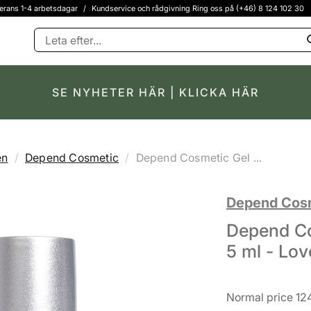
erans 1-4 arbetsdagar
/
Kundservice och rådgivning Ring oss på (+46) 8 124 102 30
SE NYHETER HÄR | KLICKA HÄR
en
Depend Cosmetic
Depend Cosmetic Gel ...
Depend Cos
Depend Co
5 ml - Lov
Normal price 124