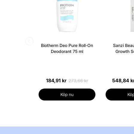
Biotherm Deo Pure Roll-On
Sanzi Beau
Deodorant 75 ml
Growth S
184,91 kr
548,84 k
273,66 kr
Köp nu
Köp