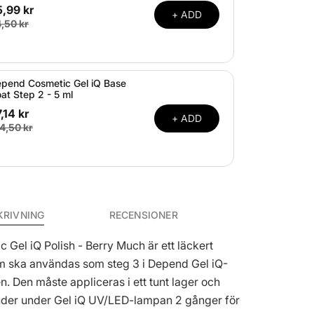
,99 kr
+ ADD
,50 kr
pend Cosmetic Gel iQ Base
at Step 2 - 5 ml
,14 kr
+ ADD
4,50 kr
KRIVNING
RECENSIONER
Gel iQ Polish - Berry Much är ett läckert
m ska användas som steg 3 i Depend Gel iQ-
. Den måste appliceras i ett tunt lager och
nder under Gel iQ UV/LED-lampan 2 gånger för