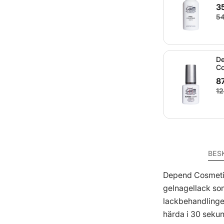
35
54
De
Co
87
12
BES
Depend Cosmetic 
gelnagellack so
lackbehandlingen
härda i 30 seku