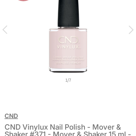
1
/
7
CND
CND Vinylux Nail Polish - Mover &
Shaker #371 - Mover & Shaker 15 ml -