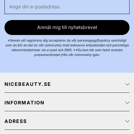
Anmäl mig till nyhetsbrevet
*Genom att registrera dig accepterar du vår personuppgiftspolicy samtidigt
som du blir en del av vår community med exklusiva erbjudanden och personliga
rekommendationer via e-post och SMS. **Du kan när som helst avsluta
prenumerationen från vår community igen.
NICEBEAUTY.SE
Startsidan
INFORMATION
Om oss
Job
Kundservice
Spåra ditt paket
ADRESS
Integritetspolicy
Kampanjerbjudanden
Köp & Leveransvillkor
NiceBeauty ApS