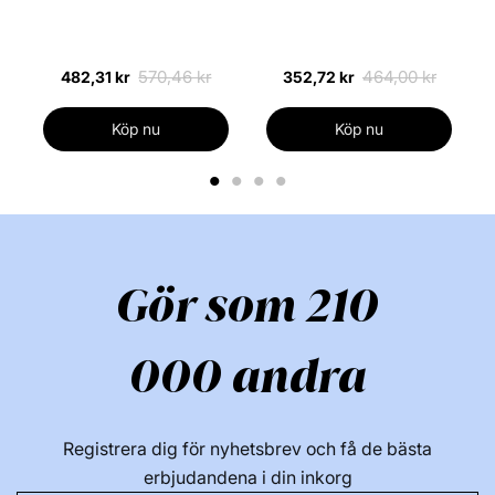
VINYLUX Weekly Top Coat. Kom ihåg att täta spikens
(Uden æske)
sidor och spets
Se allt från detta varumärke:
570,46 kr
464,00 kr
482,31 kr
352,72 kr
Köp nu
Köp nu
1
2
3
4
Gör som 210
000 andra
Registrera dig för nyhetsbrev och få de bästa
erbjudandena i din inkorg