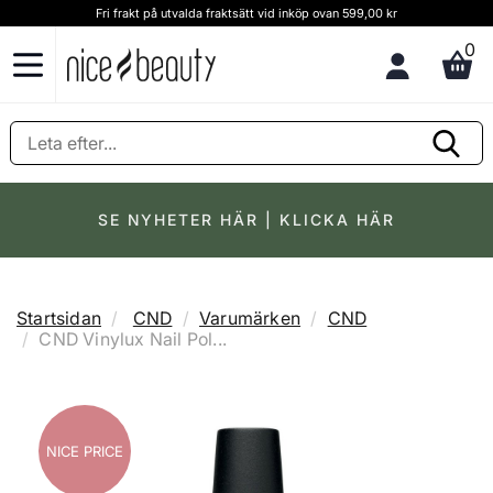
Fri frakt på utvalda fraktsätt vid inköp ovan 599,00 kr
0
SE NYHETER HÄR | KLICKA HÄR
Startsidan
CND
Varumärken
CND
CND Vinylux Nail Pol...
NICE PRICE
NICE PRICE
NICE PRICE
NICE PRICE
NICE PRICE
NICE PRICE
NICE PRICE