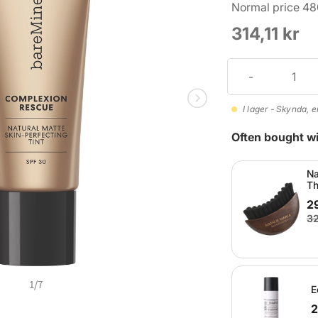
Normal price 48
314,11 kr
I lager - Skynda, e
Often bought wi
Na
Th
29
32
1
/
7
E
2