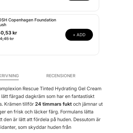
SH Copenhagen Foundation
ush
40,53 kr
+ ADD
4,45 kr
KRIVNING
RECENSIONER
omplexion Rescue Tinted Hydrating Gel Cream
n lätt färgad dagkräm som har en fantastiskt
s. Krämen tillför
24 timmars fukt
och jämnar ut
er en frisk och läcker färg. Formulans lätta
tt den är lätt att fördela på huden. Dessutom är
xidanter, som skyddar huden från