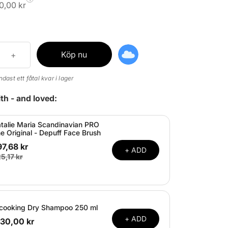
0,00 kr
Köp nu
ndast ett fåtal kvar i lager
th - and loved:
talie Maria Scandinavian PRO
e Original - Depuff Face Brush
7,68 kr
+ ADD
5,17 kr
cooking Dry Shampoo 250 ml
+ ADD
30,00 kr