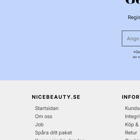
Regis
*Gen
av v
NICEBEAUTY.SE
INFO
Startsidan
Kunds
Om oss
Integr
Job
Köp & 
Spåra ditt paket
Retur