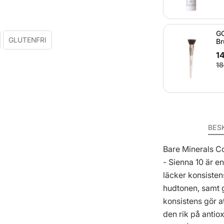
GO
GLUTENFRI
Br
1
18
BES
Bare Minerals C
- Sienna 10 är e
läcker konsisten
hudtonen, samt g
konsistens gör a
den rik på antio