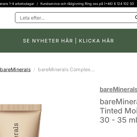
erans 1-4 arbetsdagar
/
Kundservice och rådgivning Ring oss på (+46) 8 124 102 30
SE NYHETER HÄR | KLICKA HÄR
bareMinerals
bareMinerals Complex...
bareMineral
bareMiner
Tinted Moi
30 - 35 ml