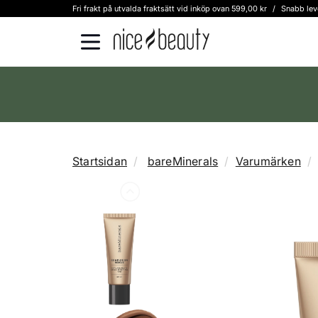
Fri frakt på utvalda fraktsätt vid inköp ovan 599,00 kr
/
Snabb lev
Startsidan
bareMinerals
Varumärken