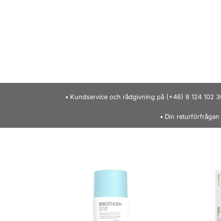
Kundservice och rådgivning på (+46) 8 124 102 3
Din returförfrågan