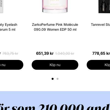
Succinoglykan, 
Laurat/Succinat,
Magnesiumhydrox
Kalciumklorid, K
ty Eyelash
ZarkoPerfume Pink Molécule
Tanrevel Sta
Titandioxid, Jär
erum 5 ml
090.09 Women EDP 50 ml
Se allt från det
r
651,39 kr
778,65 kr
763,75 kr
1.040,00 kr
 nu
Köp nu
Köp
1
2
ör som 210 000 and