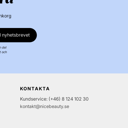
inkorg
l nyhetsbrevet
n del
t och
KONTAKTA
Kundservice: (+46) 8 124 102 30
kontakt@nicebeauty.se