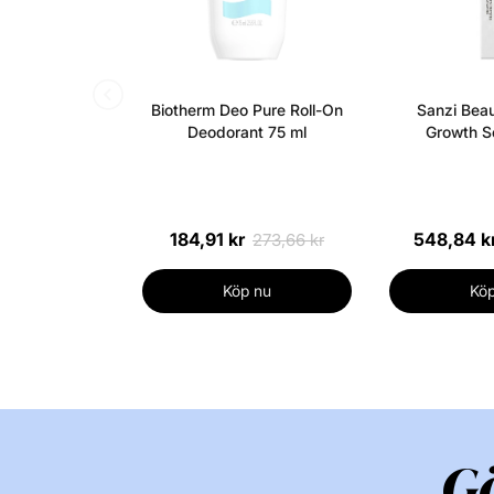
Biotherm Deo Pure Roll-On
Sanzi Beau
Deodorant 75 ml
Growth S
184,91 kr
548,84 k
273,66 kr
Köp nu
Köp
G