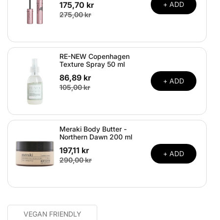
175,70 kr
+ ADD
275,00 kr
RE-NEW Copenhagen
Texture Spray 50 ml
86,89 kr
+ ADD
105,00 kr
Meraki Body Butter -
Northern Dawn 200 ml
197,11 kr
+ ADD
290,00 kr
VEGAN FRIENDLY