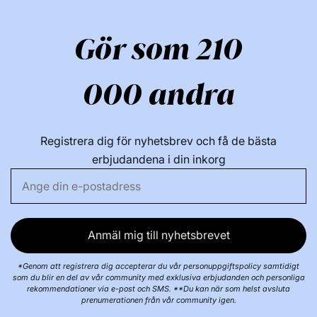
Gör som 210
000 andra
Registrera dig för nyhetsbrev och få de bästa
erbjudandena i din inkorg
Anmäl mig till nyhetsbrevet
*Genom att registrera dig accepterar du vår personuppgiftspolicy samtidigt
som du blir en del av vår community med exklusiva erbjudanden och personliga
rekommendationer via e-post och SMS. **Du kan när som helst avsluta
prenumerationen från vår community igen.