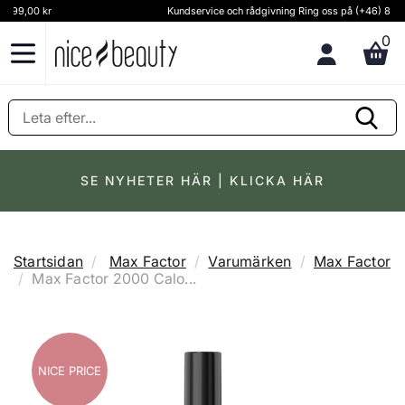
Kundservice och rådgivning Ring oss på (+46) 8 124 102 30
0
SE NYHETER HÄR | KLICKA HÄR
Startsidan
Max Factor
Varumärken
Max Factor
Max Factor 2000 Calo...
NICE PRICE
NICE PRICE
NICE PRICE
NICE PRICE
NICE PRICE
NICE PRICE